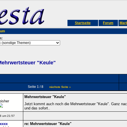
Startseite
Forum
Mark
rum
m:
ehrwertsteuer "Keule"
Seite 1 / 8
nächste Seite »
Mehrwertsteuer "Keule"
bisher
Jetzt kommt auch noch die Mehrwertsteuer "Keule". Ganz nach
und das sofort..
6 um 21:57
xxxx
re: Mehrwertsteuer "Keule"