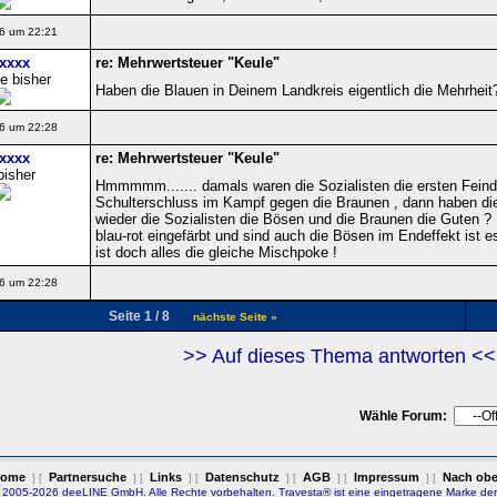
6 um 22:21
xxxx
re: Mehrwertsteuer "Keule"
e bisher
Haben die Blauen in Deinem Landkreis eigentlich die Mehrheit
6 um 22:28
xxxx
re: Mehrwertsteuer "Keule"
bisher
Hmmmmm....... damals waren die Sozialisten die ersten Fei
Schulterschluss im Kampf gegen die Braunen , dann haben die
wieder die Sozialisten die Bösen und die Braunen die Guten 
blau-rot eingefärbt und sind auch die Bösen im Endeffekt ist 
ist doch alles die gleiche Mischpoke !
6 um 22:28
Seite 1 / 8
nächste Seite »
>> Auf dieses Thema antworten <<
Wähle Forum:
ome
Partnersuche
Links
Datenschutz
AGB
Impressum
Nach ob
] [
] [
] [
] [
] [
] [
 2005-2026 deeLINE GmbH. Alle Rechte vorbehalten. Travesta® ist eine eingetragene Marke de