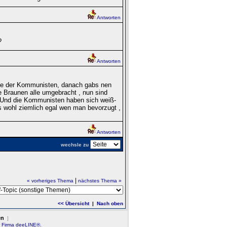
Antworten
?
Antworten
nde der Kommunisten, danach gabs nen
 Braunen alle umgebracht , nun sind
? Und die Kommunisten haben sich weiß-
es wohl ziemlich egal wen man bevorzugt ,
Antworten
wechsle zu
|
« vorheriges Thema
nächstes Thema »
<< Übersicht
|
Nach oben
en
]
r Firma deeLINE®.