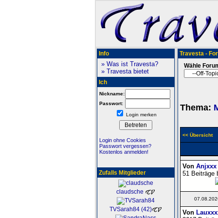
Info
Travesta - Fo
» Was ist Travesta?
Wähle Foru
» Travesta bietet
Ich
Nickname:
Passwort:
Thema:
M
Login merken
<< Übersicht
Login ohne Cookies
Passwort vergessen?
Kostenlos anmelden!
Von
Anjxxx
Zufalls Mitglieder
51 Beiträge 
claudsche
07.08.202
TVSarah84 (42)
Von
Lauxxx