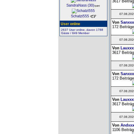
3617 Beiträg
SandraNass (30)
07.08.202
Schatzi555
Von
Sanxxx
User online
172 Beiträge
2637 User online, davon 1788
Gäste / 849 Member
07.08.202
Von
Lauxxx
3617 Beiträg
07.08.202
Von
Sanxxx
172 Beiträge
07.08.202
Von
Lauxxx
3617 Beiträg
07.08.202
Von
Andxxx
1106 Beiträg