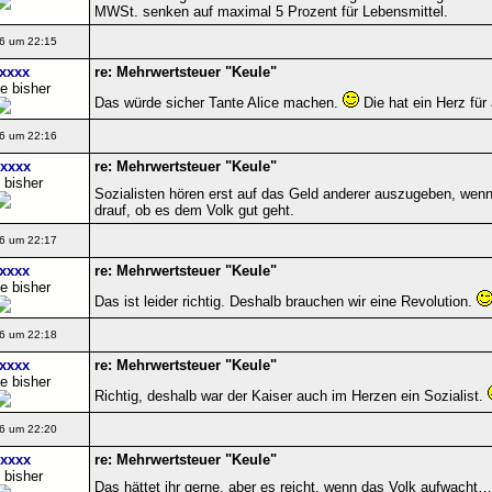
MWSt. senken auf maximal 5 Prozent für Lebensmittel.
6 um 22:15
xxxx
re: Mehrwertsteuer "Keule"
e bisher
Das würde sicher Tante Alice machen.
Die hat ein Herz für 
6 um 22:16
xxxx
re: Mehrwertsteuer "Keule"
 bisher
Sozialisten hören erst auf das Geld anderer auszugeben, wenn
drauf, ob es dem Volk gut geht.
6 um 22:17
xxxx
re: Mehrwertsteuer "Keule"
e bisher
Das ist leider richtig. Deshalb brauchen wir eine Revolution.
6 um 22:18
xxxx
re: Mehrwertsteuer "Keule"
e bisher
Richtig, deshalb war der Kaiser auch im Herzen ein Sozialist.
6 um 22:20
xxxx
re: Mehrwertsteuer "Keule"
 bisher
Das hättet ihr gerne, aber es reicht, wenn das Volk aufwacht… 