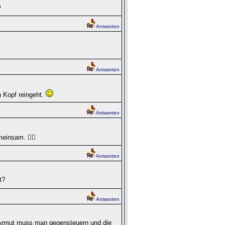
Antworten
Antworten
n Kopf reingeht.
Antworten
insam. 🤷‍♀️
Antworten
t?
Antworten
n Armut muss man gegensteuern und die