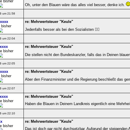
e bisher
Oh, unter den Blauen wäre das alles viel besser, denke ich.
6 um 21:58
xxxx
re: Mehrwertsteuer "Keule"
 bisher
Jedenfalls besser als bei den Sozialisten 🤷‍♀️
6 um 22:04
xxxx
re: Mehrwertsteuer "Keule"
e bisher
Die stellen nicht den Bundeskanzler, falls das in Deinen blaue
6 um 22:05
xxxx
re: Mehrwertsteuer "Keule"
 bisher
Aber den Finanzminister und die Regierung beschließt das geme
6 um 22:07
xxxx
re: Mehrwertsteuer "Keule"
e bisher
Haben die Blauen in Deinem Landkreis eigentlich eine Mehrhei
6 um 22:10
x
re: Mehrwertsteuer "Keule"
e bisher
Das ist doch gar nicht durchsetzbar. Aufgrund der steigende