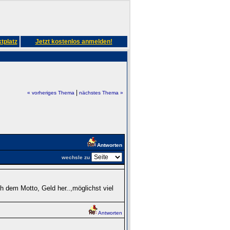
tplatz
Jetzt kostenlos anmelden!
|
« vorheriges Thema
nächstes Thema »
Antworten
wechsle zu
 dem Motto, Geld her..,möglichst viel
Antworten