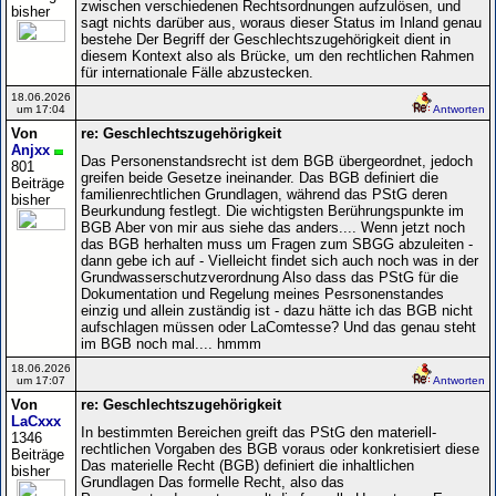
zwischen verschiedenen Rechtsordnungen aufzulösen, und
bisher
sagt nichts darüber aus, woraus dieser Status im Inland genau
bestehe Der Begriff der Geschlechtszugehörigkeit dient in
diesem Kontext also als Brücke, um den rechtlichen Rahmen
für internationale Fälle abzustecken.
18.06.2026
um 17:04
Antworten
Von
re: Geschlechtszugehörigkeit
Anjxx
Das Personenstandsrecht ist dem BGB übergeordnet, jedoch
801
greifen beide Gesetze ineinander. Das BGB definiert die
Beiträge
familienrechtlichen Grundlagen, während das PStG deren
bisher
Beurkundung festlegt. Die wichtigsten Berührungspunkte im
BGB Aber von mir aus siehe das anders.... Wenn jetzt noch
das BGB herhalten muss um Fragen zum SBGG abzuleiten -
dann gebe ich auf - Vielleicht findet sich auch noch was in der
Grundwasserschutzverordnung Also dass das PStG für die
Dokumentation und Regelung meines Pesrsonenstandes
einzig und allein zuständig ist - dazu hätte ich das BGB nicht
aufschlagen müssen oder LaComtesse? Und das genau steht
im BGB noch mal.... hmmm
18.06.2026
um 17:07
Antworten
Von
re: Geschlechtszugehörigkeit
LaCxxx
In bestimmten Bereichen greift das PStG den materiell-
1346
rechtlichen Vorgaben des BGB voraus oder konkretisiert diese
Beiträge
Das materielle Recht (BGB) definiert die inhaltlichen
bisher
Grundlagen Das formelle Recht, also das