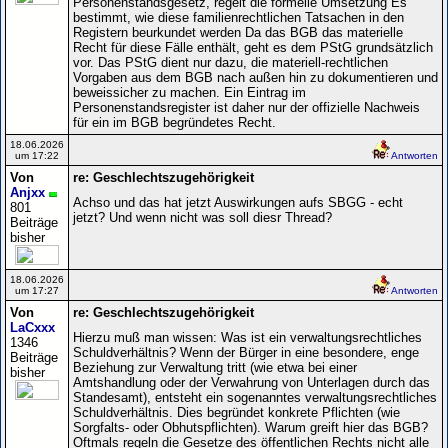
Personenstandsgesetz, regelt die formelle Umsetzung Es
bestimmt, wie diese familienrechtlichen Tatsachen in den
Registern beurkundet werden Da das BGB das materielle
Recht für diese Fälle enthält, geht es dem PStG grundsätzlich
vor. Das PStG dient nur dazu, die materiell-rechtlichen
Vorgaben aus dem BGB nach außen hin zu dokumentieren und
beweissicher zu machen. Ein Eintrag im
Personenstandsregister ist daher nur der offizielle Nachweis
für ein im BGB begründetes Recht.
18.06.2026
um 17:22
Antworten
Von
re: Geschlechtszugehörigkeit
Anjxx
Achso und das hat jetzt Auswirkungen aufs SBGG - echt
801
jetzt? Und wenn nicht was soll diesr Thread?
Beiträge
bisher
18.06.2026
um 17:27
Antworten
Von
re: Geschlechtszugehörigkeit
LaCxxx
Hierzu muß man wissen: Was ist ein verwaltungsrechtliches
1346
Schuldverhältnis? Wenn der Bürger in eine besondere, enge
Beiträge
Beziehung zur Verwaltung tritt (wie etwa bei einer
bisher
Amtshandlung oder der Verwahrung von Unterlagen durch das
Standesamt), entsteht ein sogenanntes verwaltungsrechtliches
Schuldverhältnis. Dies begründet konkrete Pflichten (wie
Sorgfalts- oder Obhutspflichten). Warum greift hier das BGB?
Oftmals regeln die Gesetze des öffentlichen Rechts nicht alle