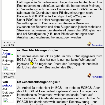
Haftungs- oder Schadensersatzfragen bis ins letzte Detail. Um
Rechtslücken zu schließen, wendet die herrschende Meinung
im Verwaltungsrecht zentrale Prinzipien des BGB-Schuldrechts
(wie etwa die Grundsätze über Pflichtverletzungen nach
Paragraph 280 BGB oder Unmöglichkeit) a***og an. Fazit:
Unser PStG ist in seiner Ausgestaltung striktes
Verwaltungsrecht. Die daraus resultierende Beziehung
zwischen der Behörde und dem Bürger kann jedoch rechtliche
Strukturen aufweisen, die strukturell denen des BGB gleichen
und bei Streitigkeiten (z.B. über Pflichtverletzungen oder
Amtshaftung) ergänzend herangezogen werden
18.06.2026
um 17:35
Antworten
Von
re: Geschlechtszugehörigkeit
Anjxx
Ich nehme alles zurück es geht um das Einfürungsgesetz zum
801
BGB Artikel 7a - das hat nun ja nun gar keine Wirkung auf
Beiträge
irgenwas
Es regelt das Recht der Freizügigkeit innerhalb
bisher
der EU ist aber kein Bestandteil des BGB
18.06.2026
um 17:46
Antworten
Von
re: Geschlechtszugehörigkeit
potxxx
Ja, Artikel 7a steht nicht im BGB – er steht im EGBGB. Aber
351
das EGBGB ist kein bedeutungsloser Zusatz. Es regelt als
Beiträge
internationales Privatrecht, welches nationale Recht auf
bisher
Sachverhalte mit Auslandsbezug angewendet wird. Artikel 7a
EGBGB hat damit sehr wohl konkrete Rechtswirkung – nur