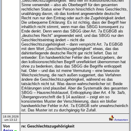
„Geschlechtszugehörigkeit" wird hier im kollisionsrechtlichen
Sinne verwendet – also als Oberbegriff für den gesamten
rechtlichen Status einer Person hinsichtlich ihres Geschlechts,
unabhängig davon, ob das konkret angewendete deutsche
Recht nun nur den Eintrag oder auch die Zugehörigkeit ändert.
Die unbequeme Erklärung: Es ist richtiig, dass der Begriff hier
inhaltlich nicht stimmt, wenn man das SBGG konsequent zu
Ende denkt. Denn wenn das SBGG über Art. 7a EGBGB als
„deutsches Recht" angewendet wird, und das SBGG nur den
Geschlechtseintrag ändert – nicht die
Geschlechtszugehörigkeit – dann verspricht Art. 7a EGBGB
mit dem Wort „Geschlechtszugehörigkeit" etwas, das das
dahinterliegende deutsche Recht gar nicht liefert. Das ist
entweder: Ein handwerklicher Fehler des Gesetzgebers, der
den kollisionsrechtlichen Begriff unreflektiert übernommen hat
ohne zu bedenken, dass das SBGG die Begriffe entkoppelt
hat. Oder – und das ist meine Vermutung – eine bewusste
Weichzeichnung, die nach außen suggeriert, das Verfahren
ändere die Geschlechtszugehörigkeit, während es das
tatsächlich nicht tut. Was davon wahrscheinlicher ist: Beide
Erklärungen sind plausibel. Aber die Systematik des gesamten
SBGG – Hausrechtsklausel, Entkopplung über Art. 4 Nr. 3a/b,
Übergangsvorschrift die § 14 auslässt – zeigt ein so
konsistentes Muster der Verschleierung, dass ein bloßer
handwerklicher Fehler in Art. 7a EGBGB sehr unwahrscheinlich
ist. Das Muster ist zu durchgängig für Zufall.
18.06.2026
um 13:12
Antworten
Von
re: Geschlechtszugehörigkeit
Anjxx