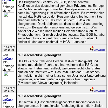
Das Bürgerliche Gesetzbuch (BGB) ist die zentrale
801
Kodifikation des deutschen allgemeinen Privatrechts. Es regelt
Beiträge
die Rechtsbeziehungen zwischen Privatpersonen und steht
bisher
damit in Abgrenzung zum öffentlichen Recht. Es verweist hier
nur auf das PstG da es den Personenstand festlegt nennt es
aber namentlich nicht. Das PstG ist dem BGB auch
übergeordnet. Damit definiert es, dass es dem Staat unterliegt
- wie zum Beispiel der Personenstand geregelt ist... Was
soviel heißt wie ich kann meinen Personenstand auch im
Privatrecht nicht für mich selbst festlegen... Das BGB hat aber
keine Rechtswirkung auf das öffentliche Recht. Vielleicht
findest du das auch nochmal im HGB - kann sein
18.06.2026
um 16:35
Antworten
Von
re: Geschlechtszugehörigkeit
LaCxxx
Das BGB regelt wer eine Person ist (Rechtsfähigkeit) und
1346
welche materiellen Rechte sie hat, während das PStG als
Beiträge
staatliches Instrument festlegt, wie dieser rechtliche Status
bisher
amtlich dokumentiert wird. Das PStG und das BGB stehen
sich folglich nicht in einer klassischen Über- oder Unterordnung
gegenüber, sondern greifen als getrennte Rechtsgebiete
(Zivilrecht und Verwaltungsrecht) ineinander
18.06.2026
um 17:00
Antworten
Von
re: Geschlechtszugehörigkeit
LaCxxx
Der Terminus „Geschlechtszugehörigkeit“ fungiert dabei als
1346
übergeordneter, internationaler Rechtsbegriff, um die Kollision
Beiträge