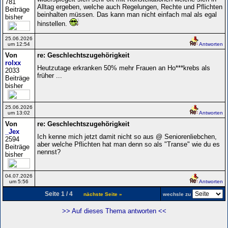
781
Alltag ergeben, welche auch Regelungen, Rechte und Pflichten
Beiträge
beinhalten müssen. Das kann man nicht einfach mal als egal
bisher
hinstellen.
25.06.2026
um 12:54
Antworten
Von
re: Geschlechtszugehörigkeit
rolxx
Heutzutage erkranken 50% mehr Frauen an Ho***krebs als
2033
früher ...
Beiträge
bisher
25.06.2026
um 13:02
Antworten
Von
re: Geschlechtszugehörigkeit
_Jex
Ich kenne mich jetzt damit nicht so aus @ Seniorenliebchen,
2594
aber welche Pflichten hat man denn so als "Transe" wie du es
Beiträge
nennst?
bisher
04.07.2026
um 5:56
Antworten
Seite 1 / 4
nächste Seite »
wechsle zu
>> Auf dieses Thema antworten <<