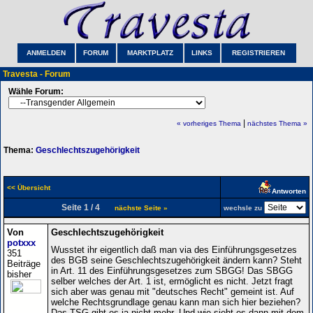
ANMELDEN
FORUM
MARKTPLATZ
LINKS
REGISTRIEREN
Travesta - Forum
Wähle Forum:
|
« vorheriges Thema
nächstes Thema »
Thema:
Geschlechtszugehörigkeit
<< Übersicht
Antworten
Seite 1 / 4
nächste Seite »
wechsle zu
Von
Geschlechtszugehörigkeit
potxxx
Wusstet ihr eigentlich daß man via des Einführungsgesetzes
351
des BGB seine Geschlechtszugehörigkeit ändern kann? Steht
Beiträge
in Art. 11 des Einführungsgesetzes zum SBGG! Das SBGG
bisher
selber welches der Art. 1 ist, ermöglicht es nicht. Jetzt fragt
sich aber was genau mit "deutsches Recht" gemeint ist. Auf
welche Rechtsgrundlage genau kann man sich hier beziehen?
Das TSG gibt es ja nicht mehr. Und wie sieht es dann mit dem