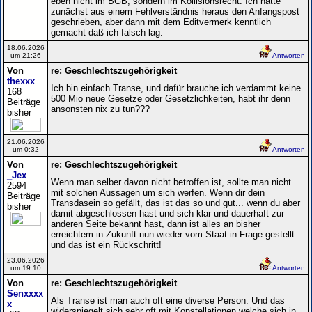
eben nicht im BGB, sondern im Kollisionsrecht. Ich hatte
zunächst aus einem Fehlverständnis heraus den Anfangspost
geschrieben, aber dann mit dem Editvermerk kenntlich
gemacht daß ich falsch lag.
18.06.2026
um 21:26
Antworten
Von
re: Geschlechtszugehörigkeit
thexxx
Ich bin einfach Transe, und dafür brauche ich verdammt keine
168
500 Mio neue Gesetze oder Gesetzlichkeiten, habt ihr denn
Beiträge
ansonsten nix zu tun???
bisher
21.06.2026
um 0:32
Antworten
Von
re: Geschlechtszugehörigkeit
_Jex
Wenn man selber davon nicht betroffen ist, sollte man nicht
2594
mit solchen Aussagen um sich werfen. Wenn dir dein
Beiträge
Transdasein so gefällt, das ist das so und gut... wenn du aber
bisher
damit abgeschlossen hast und sich klar und dauerhaft zur
anderen Seite bekannt hast, dann ist alles an bisher
erreichtem in Zukunft nun wieder vom Staat in Frage gestellt
und das ist ein Rückschritt!
23.06.2026
um 19:10
Antworten
Von
re: Geschlechtszugehörigkeit
Senxxxx
Als Transe ist man auch oft eine diverse Person. Und das
x
widerspiegelt sich sehr oft mit Konstellationen welche sich in