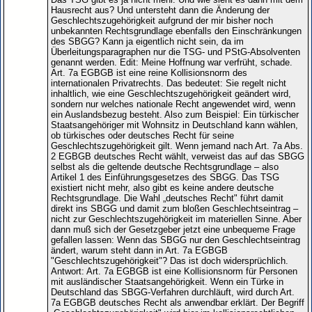
Hausrecht aus? Und untersteht dann die Änderung der
Geschlechtszugehörigkeit aufgrund der mir bisher noch
unbekannten Rechtsgrundlage ebenfalls den Einschränkungen
des SBGG? Kann ja eigentlich nicht sein, da im
Überleitungsparagraphen nur die TSG- und PStG-Absolventen
genannt werden. Edit: Meine Hoffnung war verfrüht, schade.
Art. 7a EGBGB ist eine reine Kollisionsnorm des
internationalen Privatrechts. Das bedeutet: Sie regelt nicht
inhaltlich, wie eine Geschlechtszugehörigkeit geändert wird,
sondern nur welches nationale Recht angewendet wird, wenn
ein Auslandsbezug besteht. Also zum Beispiel: Ein türkischer
Staatsangehöriger mit Wohnsitz in Deutschland kann wählen,
ob türkisches oder deutsches Recht für seine
Geschlechtszugehörigkeit gilt. Wenn jemand nach Art. 7a Abs.
2 EGBGB deutsches Recht wählt, verweist das auf das SBGG
selbst als die geltende deutsche Rechtsgrundlage – also
Artikel 1 des Einführungsgesetzes des SBGG. Das TSG
existiert nicht mehr, also gibt es keine andere deutsche
Rechtsgrundlage. Die Wahl „deutsches Recht" führt damit
direkt ins SBGG und damit zum bloßen Geschlechtseintrag –
nicht zur Geschlechtszugehörigkeit im materiellen Sinne. Aber
dann muß sich der Gesetzgeber jetzt eine unbequeme Frage
gefallen lassen: Wenn das SBGG nur den Geschlechtseintrag
ändert, warum steht dann in Art. 7a EGBGB
"Geschlechtszugehörigkeit"? Das ist doch widersprüchlich.
Antwort: Art. 7a EGBGB ist eine Kollisionsnorm für Personen
mit ausländischer Staatsangehörigkeit. Wenn ein Türke in
Deutschland das SBGG-Verfahren durchläuft, wird durch Art.
7a EGBGB deutsches Recht als anwendbar erklärt. Der Begriff