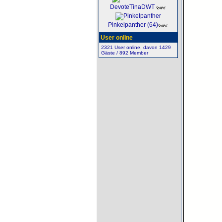
DevoteTinaDWT
Pinkelpanther (64)
User online
2321 User online, davon 1429
Gäste / 892 Member