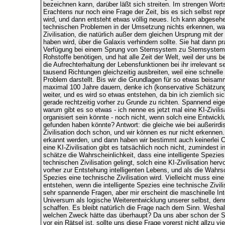
bezeichnen kann, darüber läßt sich streiten. Im strengen Worts
Erachtens nur noch eine Frage der Zeit, bis es sich selbst r
wird, und dann entsteht etwas völlig neues. Ich kann abgesehen
technischen Problemen in der Umsetzung nichts erkennen, was
Zivilisation, die natürlich außer dem gleichen Ursprung mit 
haben wird, über die Galaxis verhindern sollte. Sie hat dann 
Verfügung bei einem Sprung von Sternsystem zu Sternsystem, w
Rohstoffe benötigen, und hat alle Zeit der Welt, weil der uns
die Aufrechterhaltung der Lebensfunktionen bei ihr irrelevant se
tausend Richtungen gleichzeitig ausbreiten, weil eine schnelle
Problem darstellt. Bis wir die Grundlagen für so etwas beisamm
maximal 100 Jahre dauern, denke ich (konservative Schätzung
weiter, und es wird so etwas entstehen, da bin ich ziemlich si
gerade rechtzeitig vorher zu Grunde zu richten. Spannend eige
warum gibt es so etwas - ich nenne es jetzt mal eine KI-Zivili
organisiert sein könnte - noch nicht, wenn solch eine Entwic
gefunden haben könnte? Antwort: die gleiche wie bei außerirdis
Zivilisation doch schon, und wir können es nur nicht erkennen.
erkannt werden, und dann haben wir bestimmt auch keinerlei 
eine KI-Zivilisation gibt es tatsächlich noch nicht, zumindest i
schätze die Wahrscheinlichkeit, dass eine intelligente Spezies,
technischen Zivilisation gelingt, solch eine KI-Zivilisation hervo
vorher zur Entstehung intelligenten Lebens, und als die Wahrsch
Spezies eine technische Zivilisation wird. Vielleicht muss eine
entstehen, wenn die intelligente Spezies eine technische Zivili
sehr spannende Fragen, aber mir erscheint die maschinelle Int
Universum als logische Weiterentwicklung unserer selbst, denn 
schaffen. Es bleibt natürlich die Frage nach dem Sinn. Weshal
welchen Zweck hätte das überhaupt? Da uns aber schon der S
vor ein Rätsel ist, sollte uns diese Frage vorerst nicht allzu vi