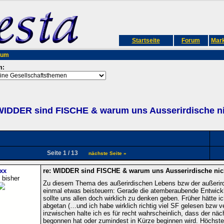
Startseite
Forum
Mark
rum
m:
WIDDER sind FISCHE & warum uns Ausserirdische n
Seite 1 / 13
nächste Seite »
xx
re: WIDDER sind FISCHE & warum uns Ausserirdische nic
 bisher
Zu diesem Thema des außerirdischen Lebens bzw der außerird
einmal etwas beisteuern: Gerade die atemberaubende Entwicklu
sollte uns allen doch wirklich zu denken geben. Früher hätte ic
abgetan (…und ich habe wirklich richtig viel SF gelesen bzw v
inzwischen halte ich es für recht wahrscheinlich, dass der näch
begonnen hat oder zumindest in Kürze beginnen wird. Höchste