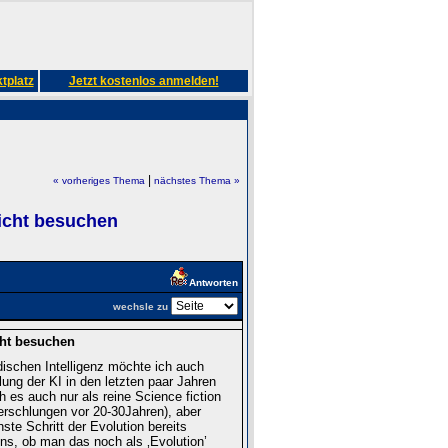
tplatz
Jetzt kostenlos anmelden!
|
« vorheriges Thema
nächstes Thema »
icht besuchen
Antworten
wechsle zu
ht besuchen
ischen Intelligenz möchte ich auch
ng der KI in den letzten paar Jahren
h es auch nur als reine Science fiction
erschlungen vor 20-30Jahren), aber
ste Schritt der Evolution bereits
ns, ob man das noch als ‚Evolution’