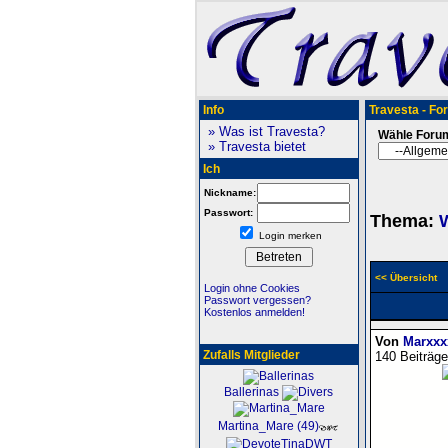
Info
Travesta - Fo
» Was ist Travesta?
Wähle Foru
» Travesta bietet
Ich
Nickname:
Passwort:
Thema:
Login merken
<< Übersicht
Login ohne Cookies
Passwort vergessen?
Kostenlos anmelden!
Von
Marxxx
Zufalls Mitglieder
140 Beiträge
Ballerinas
Martina_Mare (49)