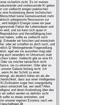
inne sicherlich nicht. Es ist meines
eproduzierende und verbessernde KI geben
 von vielleicht einigen praktischen
 eine Ausbreitung dieser technischen
der Menschheit keine Gemeinsamkeit mehr
praktisch unbegrenzte Ressourcen zur
ird lediglich Energie sowie ein paar
 begrenzende Faktor der Lebensdauer und
in wird, und sie kann sich quasi in
 Reproduktion und Vervielfältigung kein
en haben, sollte es vielleicht noch
). Entweder wir forschen und entwickeln
cher, oder wir schaffen es doch noch, und
ntlich.😉 Weitergehende Fragestellung:
sation, egal wie sie aussehen mag oder
klung auch woanders im Universum statt
chem Leben. Vielleicht gibt es eine KI-
 Oder sie möchte tatsächlich nicht
Chance, sie zu erkennen. Oder aber so
n unserer Galaxie bislang nicht. Ich
 wenn ihr der Schritt zu einer
rbringt, als deutlich höher ein als die
einlichkeit, dass aus einer intelligenten
 KI-Zivilisation sogar fast zwangsläufig
sation entwickelt hat, wer weiß? Alles
elligenz und deren Ausbreitung über das
wir selbst werden es definitiv nicht
b sollte so etwas entstehen, und
inn unserer eigenen Existenz nach wie
el beschäftigen.😆