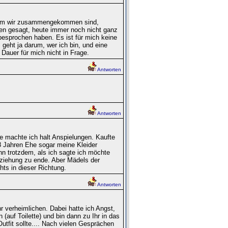
hdem wir zusammengekommen sind,
ffen gesagt, heute immer noch nicht ganz
 besprochen haben. Es ist für mich keine
geht ja darum, wer ich bin, und eine
Dauer für mich nicht in Frage.
Antworten
Antworten
e machte ich halt Anspielungen. Kaufte
 8 Jahren Ehe sogar meine Kleider
nn trotzdem, als ich sagte ich möchte
eziehung zu ende. Aber Mädels der
hts in dieser Richtung.
Antworten
hr verheimlichen. Dabei hatte ich Angst,
auf Toilette) und bin dann zu Ihr in das
fit sollte.... Nach vielen Gesprächen