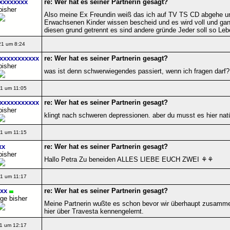
xxxxxxxx
re: Wer hat es seiner Partnerin gesagt?
bisher
Also meine Ex Freundin weiß das ich auf TV TS CD abgehe un
Erwachsenen Kinder wissen bescheid und es wird voll und ganz
diesen grund getrennt es sind andere gründe Jeder soll so Leben 
21 um 8:24
xxxxxxxxxxx
re: Wer hat es seiner Partnerin gesagt?
bisher
was ist denn schwerwiegendes passiert, wenn ich fragen darf?
1 um 11:05
xxxxxxxxxxx
re: Wer hat es seiner Partnerin gesagt?
bisher
klingt nach schweren depressionen. aber du musst es hier natür
1 um 11:15
xx
re: Wer hat es seiner Partnerin gesagt?
bisher
Hallo Petra Zu beneiden ALLES LIEBE EUCH ZWEI ⚘⚘
1 um 11:17
xx
re: Wer hat es seiner Partnerin gesagt?
ge bisher
Meine Partnerin wußte es schon bevor wir überhaupt zusamm
hier über Travesta kennengelernt.
1 um 12:17