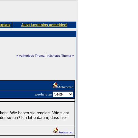
tplatz
Jetzt kostenlos anmelden!
|
« vorheriges Thema
nächstes Thema »
Antworten
wechsle zu
habt. Wie haben sie reagiert. Wie sieht
der so tun? Ich bitte darum, dass hier
Antworten