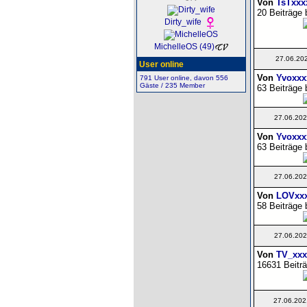
Von
TsTxxx
20 Beiträge 
Dirty_wife
MichelleOS (49)
27.06.20
User online
Von
Yvoxxx
791 User online, davon 556
Gäste / 235 Member
63 Beiträge 
27.06.202
Von
Yvoxxx
63 Beiträge 
27.06.202
Von
LOVxx
58 Beiträge 
27.06.202
Von
TV_xxx
16631 Beiträ
27.06.202