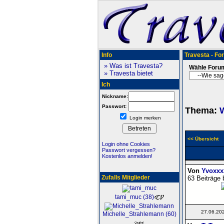
Info
Travesta - Fo
» Was ist Travesta?
Wähle Foru
» Travesta bietet
Ich
Nickname:
Passwort:
Thema:
W
Login merken
<< Übersicht
Login ohne Cookies
Passwort vergessen?
Kostenlos anmelden!
Von
Yvoxxx
Zufalls Mitglieder
63 Beiträge 
tami_muc (38)
27.06.20
Michelle_Strahlemann (60)