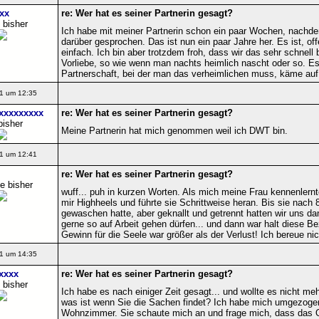
xx
re: Wer hat es seiner Partnerin gesagt?
 bisher
Ich habe mit meiner Partnerin schon ein paar Wochen, nac
darüber gesprochen. Das ist nun ein paar Jahre her. Es ist, o
einfach. Ich bin aber trotzdem froh, dass wir das sehr schnell
Vorliebe, so wie wenn man nachts heimlich nascht oder so. Es 
Partnerschaft, bei der man das verheimlichen muss, käme auf 
1 um 12:35
xxxxxxxx
re: Wer hat es seiner Partnerin gesagt?
bisher
Meine Partnerin hat mich genommen weil ich DWT bin.
1 um 12:41
re: Wer hat es seiner Partnerin gesagt?
e bisher
wuff... puh in kurzen Worten. Als mich meine Frau kennenlernt
mir Highheels und führte sie Schrittweise heran. Bis sie nach
gewaschen hatte, aber geknallt und getrennt hatten wir uns da
gerne so auf Arbeit gehen dürfen... und dann war halt diese B
Gewinn für die Seele war größer als der Verlust! Ich bereue nic
1 um 14:35
xxxx
re: Wer hat es seiner Partnerin gesagt?
 bisher
Ich habe es nach einiger Zeit gesagt... und wollte es nicht me
was ist wenn Sie die Sachen findet? Ich habe mich umgezogen (
Wohnzimmer. Sie schaute mich an und frage mich, dass das Out