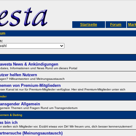
Startseite
Forum
Mark
rum
m:
ravesta News & Ankündigungen
dates, Informationen und News Rund um dieses Portal
utzer helfen Nutzern
agen? Hilfeantworten und Meinungsaustausch
hemen von Premium-Mitgliedern
eser Kanal ist nur für Premium-Mitglieder verfügbar. Hier sind Premium-Mitglieder unter sich
nder
ransgender Allgemein
lgemein Themen und Fragen Rund um Transgendertum
ernen & Dating
as bin ich
er stellen sich Mitglieder vor. Erzähl etwas von Dir! Wir freuen uns, dich besser kennenzulernen!
artnersuche (Meinungsaustausch)