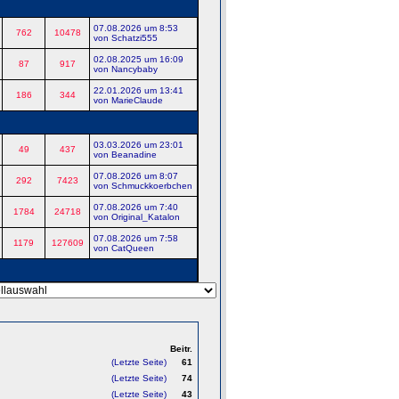
07.08.2026 um 8:53
762
10478
von Schatzi555
02.08.2025 um 16:09
87
917
von Nancybaby
22.01.2026 um 13:41
186
344
von MarieClaude
03.03.2026 um 23:01
49
437
von Beanadine
07.08.2026 um 8:07
292
7423
von Schmuckkoerbchen
07.08.2026 um 7:40
1784
24718
von Original_Katalon
07.08.2026 um 7:58
1179
127609
von CatQueen
Beitr.
(Letzte Seite)
61
(Letzte Seite)
74
(Letzte Seite)
43