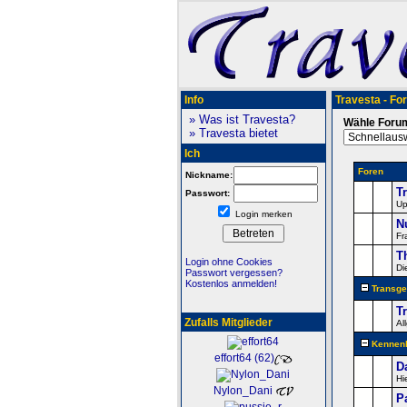
Info
Travesta - Fo
» Was ist Travesta?
Wähle Foru
» Travesta bietet
Ich
Foren
Nickname:
T
Passwort:
Up
Login merken
N
Fr
T
Login ohne Cookies
Di
Passwort vergessen?
Kostenlos anmelden!
Transge
T
Zufalls Mitglieder
Al
Kennenl
effort64 (62)
D
Hi
Nylon_Dani
P