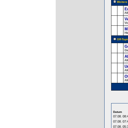
Weiter
E
Al
V
Vo
M
Hi
Off-Topi
G
Ge
A
Al
U
Al
O
Al
Datum
07.08. 08:
07.08. 07:
07.08. 05: