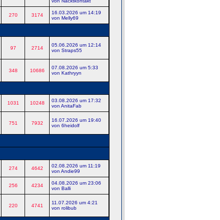
von Nacktkontakt
16.03.2026 um 14:19
270
3174
von Melly69
05.06.2026 um 12:14
97
2714
von Straps55
07.08.2026 um 5:33
348
10686
von Kathryyn
03.08.2026 um 17:32
1031
10248
von AnitaFab
16.07.2026 um 19:40
751
7932
von 6heidolf
02.08.2026 um 11:19
274
4642
von Andie99
04.08.2026 um 23:06
256
4234
von Balli
11.07.2026 um 4:21
220
4741
von rolibub