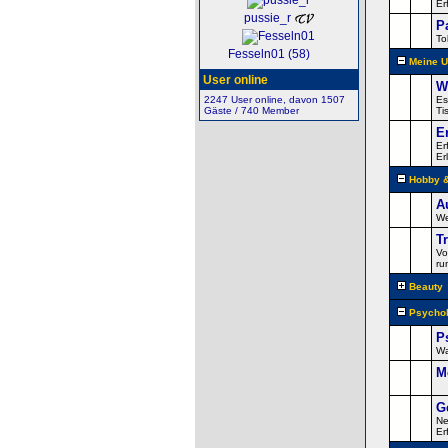
Er
pussie_r
P
To
Fesseln01 (58)
Meine U
User online
W
2247 User online, davon 1507
Es
Gäste / 740 Member
Ti
E
Er
Er
Hobby &
A
We
T
Vo
ru
Beauty
Psychol
P
Wa
M
G
Ne
Er