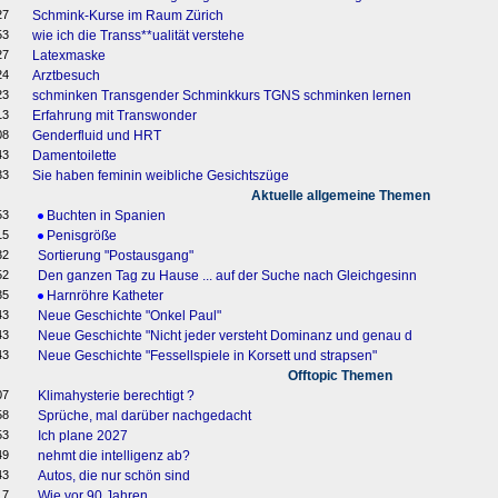
27
Schmink-Kurse im Raum Zürich
53
wie ich die Transs**ualität verstehe
27
Latexmaske
24
Arztbesuch
23
schminken Transgender Schminkkurs TGNS schminken lernen
13
Erfahrung mit Transwonder
08
Genderfluid und HRT
43
Damentoilette
33
Sie haben feminin weibliche Gesichtszüge
Aktuelle allgemeine Themen
53
Buchten in Spanien
15
Penisgröße
32
Sortierung "Postausgang"
52
Den ganzen Tag zu Hause ... auf der Suche nach Gleichgesinn
35
Harnröhre Katheter
43
Neue Geschichte "Onkel Paul"
43
Neue Geschichte "Nicht jeder versteht Dominanz und genau d
43
Neue Geschichte "Fessellspiele in Korsett und strapsen"
Offtopic Themen
07
Klimahysterie berechtigt ?
58
Sprüche, mal darüber nachgedacht
53
Ich plane 2027
49
nehmt die intelligenz ab?
43
Autos, die nur schön sind
17
Wie vor 90 Jahren..