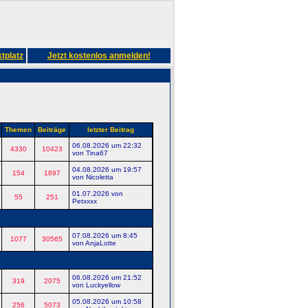
tplatz
Jetzt kostenlos anmelden!
Themen
Beiträge
letzter Beitrag
06.08.2026 um 22:32
4330
10423
von Tina67
04.08.2026 um 19:57
154
1897
von Nicoletta
01.07.2026 von
55
251
Petxxxx
07.08.2026 um 8:45
1077
30565
von AnjaLotte
06.08.2026 um 21:52
319
2075
von Luckyellow
05.08.2026 um 10:58
256
5073