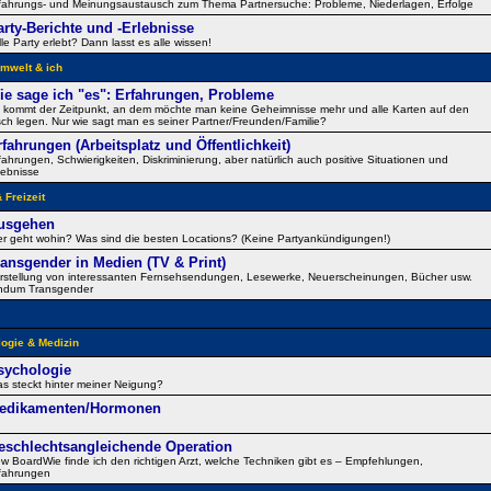
fahrungs- und Meinungsaustausch zum Thema Partnersuche: Probleme, Niederlagen, Erfolge
arty-Berichte und -Erlebnisse
lle Party erlebt? Dann lasst es alle wissen!
mwelt & ich
ie sage ich "es": Erfahrungen, Probleme
 kommt der Zeitpunkt, an dem möchte man keine Geheimnisse mehr und alle Karten auf den
sch legen. Nur wie sagt man es seiner Partner/Freunden/Familie?
rfahrungen (Arbeitsplatz und Öffentlichkeit)
fahrungen, Schwierigkeiten, Diskriminierung, aber natürlich auch positive Situationen und
lebnisse
 Freizeit
usgehen
r geht wohin? Was sind die besten Locations? (Keine Partyankündigungen!)
ransgender in Medien (TV & Print)
rstellung von interessanten Fernsehsendungen, Lesewerke, Neuerscheinungen, Bücher usw.
ndum Transgender
ogie & Medizin
sychologie
s steckt hinter meiner Neigung?
edikamenten/Hormonen
eschlechtsangleichende Operation
w BoardWie finde ich den richtigen Arzt, welche Techniken gibt es – Empfehlungen,
fahrungen