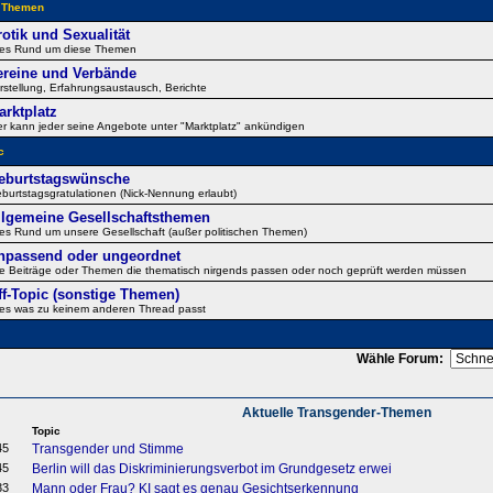
e Themen
rotik und Sexualität
les Rund um diese Themen
ereine und Verbände
rstellung, Erfahrungsaustausch, Berichte
arktplatz
er kann jeder seine Angebote unter "Marktplatz" ankündigen
c
eburtstagswünsche
burtstagsgratulationen (Nick-Nennung erlaubt)
llgemeine Gesellschaftsthemen
les Rund um unsere Gesellschaft (außer politischen Themen)
npassend oder ungeordnet
le Beiträge oder Themen die thematisch nirgends passen oder noch geprüft werden müssen
ff-Topic (sonstige Themen)
les was zu keinem anderen Thread passt
Wähle Forum:
Aktuelle Transgender-Themen
Topic
45
Transgender und Stimme
45
Berlin will das Diskriminierungsverbot im Grundgesetz erwei
33
Mann oder Frau? KI sagt es genau Gesichtserkennung