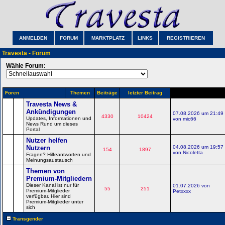
ANMELDEN
FORUM
MARKTPLATZ
LINKS
REGISTRIEREN
Travesta - Forum
Wähle Forum:
Foren
Themen
Beiträge
letzter Beitrag
Travesta News &
Ankündigungen
07.08.2026 um 21:49
4330
10424
Updates, Informationen und
von mic66
News Rund um dieses
Portal
Nutzer helfen
Nutzern
04.08.2026 um 19:57
154
1897
von Nicoletta
Fragen? Hilfeantworten und
Meinungsaustausch
Themen von
Premium-Mitgliedern
Dieser Kanal ist nur für
01.07.2026 von
55
251
Premium-Mitglieder
Petxxxx
verfügbar. Hier sind
Premium-Mitglieder unter
sich
Transgender