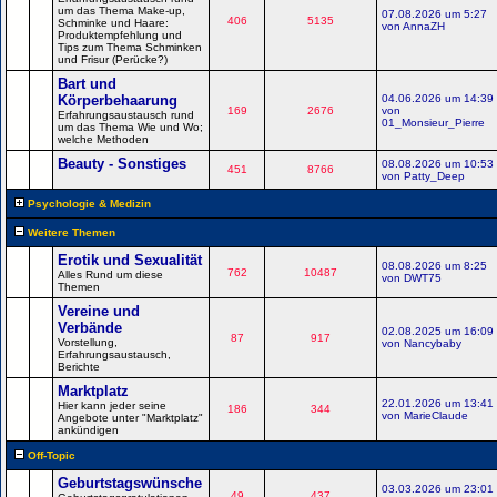
um das Thema Make-up,
07.08.2026 um 5:27
406
5135
Schminke und Haare:
von AnnaZH
Produktempfehlung und
Tips zum Thema Schminken
und Frisur (Perücke?)
Bart und
Körperbehaarung
04.06.2026 um 14:39
169
2676
von
Erfahrungsaustausch rund
01_Monsieur_Pierre
um das Thema Wie und Wo;
welche Methoden
Beauty - Sonstiges
08.08.2026 um 10:53
451
8766
von Patty_Deep
Psychologie & Medizin
Weitere Themen
Erotik und Sexualität
08.08.2026 um 8:25
762
10487
Alles Rund um diese
von DWT75
Themen
Vereine und
Verbände
02.08.2025 um 16:09
87
917
Vorstellung,
von Nancybaby
Erfahrungsaustausch,
Berichte
Marktplatz
22.01.2026 um 13:41
Hier kann jeder seine
186
344
von MarieClaude
Angebote unter "Marktplatz"
ankündigen
Off-Topic
Geburtstagswünsche
03.03.2026 um 23:01
49
437