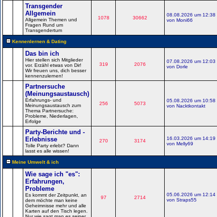
Transgender
Allgemein
08.08.2026 um 12:38
1078
30662
Allgemein Themen und
von Moni66
Fragen Rund um
Transgendertum
Kennenlernen & Dating
Das bin ich
Hier stellen sich Mitglieder
07.08.2026 um 12:03
319
2076
vor. Erzähl etwas von Dir!
von Dorle
Wir freuen uns, dich besser
kennenzulernen!
Partnersuche
(Meinungsaustausch)
Erfahrungs- und
05.08.2026 um 10:58
256
5073
Meinungsaustausch zum
von Nacktkontakt
Thema Partnersuche:
Probleme, Niederlagen,
Erfolge
Party-Berichte und -
Erlebnisse
16.03.2026 um 14:19
270
3174
von Melly69
Tolle Party erlebt? Dann
lasst es alle wissen!
Meine Umwelt & ich
Wie sage ich "es":
Erfahrungen,
Probleme
05.06.2026 um 12:14
Es kommt der Zeitpunkt, an
97
2714
von Straps55
dem möchte man keine
Geheimnisse mehr und alle
Karten auf den Tisch legen.
Nur wie sagt man es seiner