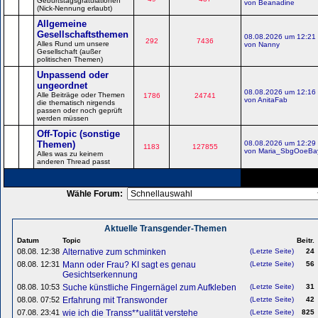
Geburtstagsgratulationen
von Beanadine
(Nick-Nennung erlaubt)
Allgemeine
Gesellschaftsthemen
08.08.2026 um 12:21
292
7436
Alles Rund um unsere
von Nanny
Gesellschaft (außer
politischen Themen)
Unpassend oder
ungeordnet
08.08.2026 um 12:16
Alle Beiträge oder Themen
1786
24741
von AnitaFab
die thematisch nirgends
passen oder noch geprüft
werden müssen
Off-Topic (sonstige
Themen)
08.08.2026 um 12:29
1183
127855
von Maria_SbgOoeBa
Alles was zu keinem
anderen Thread passt
Wähle Forum:
Aktuelle Transgender-Themen
Datum
Topic
Beitr.
08.08. 12:38
Alternative zum schminken
(Letzte Seite)
24
08.08. 12:31
Mann oder Frau? KI sagt es genau
(Letzte Seite)
56
Gesichtserkennung
08.08. 10:53
Suche künstliche Fingernägel zum Aufkleben
(Letzte Seite)
31
08.08. 07:52
Erfahrung mit Transwonder
(Letzte Seite)
42
07.08. 23:41
wie ich die Transs**ualität verstehe
(Letzte Seite)
825