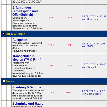
Partner/Freunden/Familie?
Erfahrungen
(Arbeitsplatz und
Öffentlichkeit)
08.08.2026 um 12:31
348
10699
Erfahrungen,
von Obsession
Schwierigkeiten,
Diskriminierung, aber
natürlich auch positive
Situationen und Erlebnisse
Hobby & Freizeit
Ausgehen
Wer geht wohin? Was sind
08.08.2026 um 9:10
1031
10247
die besten Locations?
von Mel66
(Keine
Partyankündigungen!)
Transgender in
Medien (TV & Print)
Vorstellung von
16.07.2026 um 19:40
interessanten
751
7932
von 6heidolf
Fernsehsendungen,
Lesewerke,
Neuerscheinungen, Bücher
usw. rundum Transgender
Beauty
Kleidung & Schuhe
Wer trägt was? Wie finde ich
08.08.2026 um 7:52
1044
23043
die passende Größe? Wo
von Celina_Belle
finde ich passende Kleider,
Unterwäsche und Schuhe?
Schminke und Haare
Erfahrungsaustausch rund