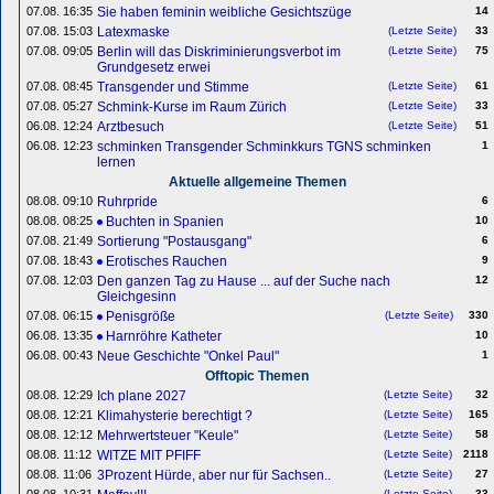
07.08. 16:35
Sie haben feminin weibliche Gesichtszüge
14
07.08. 15:03
Latexmaske
(Letzte Seite)
33
07.08. 09:05
Berlin will das Diskriminierungsverbot im
(Letzte Seite)
75
Grundgesetz erwei
07.08. 08:45
Transgender und Stimme
(Letzte Seite)
61
07.08. 05:27
Schmink-Kurse im Raum Zürich
(Letzte Seite)
33
06.08. 12:24
Arztbesuch
(Letzte Seite)
51
06.08. 12:23
schminken Transgender Schminkkurs TGNS schminken
1
lernen
Aktuelle allgemeine Themen
08.08. 09:10
Ruhrpride
6
08.08. 08:25
Buchten in Spanien
10
07.08. 21:49
Sortierung "Postausgang"
6
07.08. 18:43
Erotisches Rauchen
9
07.08. 12:03
Den ganzen Tag zu Hause ... auf der Suche nach
12
Gleichgesinn
07.08. 06:15
Penisgröße
(Letzte Seite)
330
06.08. 13:35
Harnröhre Katheter
10
06.08. 00:43
Neue Geschichte "Onkel Paul"
1
Offtopic Themen
08.08. 12:29
Ich plane 2027
(Letzte Seite)
32
08.08. 12:21
Klimahysterie berechtigt ?
(Letzte Seite)
165
08.08. 12:12
Mehrwertsteuer "Keule"
(Letzte Seite)
58
08.08. 11:12
WITZE MIT PFIFF
(Letzte Seite)
2118
08.08. 11:06
3Prozent Hürde, aber nur für Sachsen..
(Letzte Seite)
27
(Letzte Seite)
33