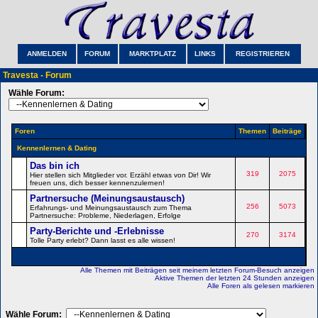
ANMELDEN
FORUM
MARKTPLATZ
LINKS
REGISTRIEREN
Travesta - Forum
Wähle Forum:
Foren
Themen
Beiträge
Kennenlernen & Dating
Das bin ich
319
2075
Hier stellen sich Mitglieder vor. Erzähl etwas von Dir! Wir
freuen uns, dich besser kennenzulernen!
Partnersuche (Meinungsaustausch)
256
5073
Erfahrungs- und Meinungsaustausch zum Thema
Partnersuche: Probleme, Niederlagen, Erfolge
Party-Berichte und -Erlebnisse
270
3174
Tolle Party erlebt? Dann lasst es alle wissen!
Alle Themen mit Beiträgen seit meinem letzten Forum-Besuch anzeigen
Aktive Themen der letzten 24 Stunden anzeigen
Alle Foren als gelesen markieren
Wähle Forum: