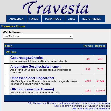
ANMELDEN
FORUM
MARKTPLATZ
LINKS
REGISTRIEREN
Travesta - Forum
Wähle Forum:
Foren
Themen
Beiträge
Off-Topic
Geburtstagswünsche
49
437
Geburtstagsgratulationen (Nick-Nennung erlaubt)
Allgemeine Gesellschaftsthemen
292
7425
Alles Rund um unsere Gesellschaft (außer politischen
Themen)
Unpassend oder ungeordnet
1784
24721
Alle Beiträge oder Themen die thematisch nirgends passen
oder noch geprüft werden müssen
Off-Topic (sonstige Themen)
1182
127646
Alles was zu keinem anderen Thread passt
Alle Themen mit Beiträgen seit meinem letzten Forum-Besuch anzeigen
Aktive Themen der letzten 24 Stunden anzeigen
Alle Foren als gelesen markieren