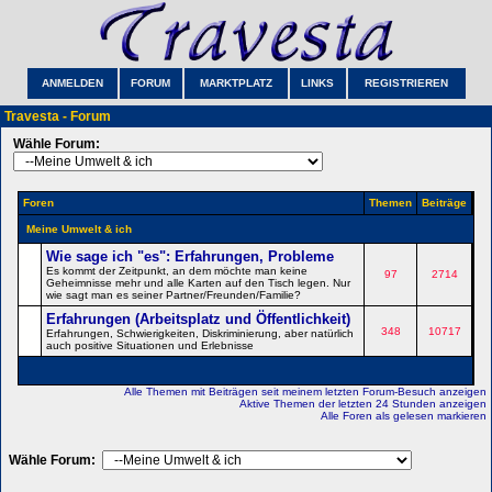
ANMELDEN
FORUM
MARKTPLATZ
LINKS
REGISTRIEREN
Travesta - Forum
Wähle Forum:
Foren
Themen
Beiträge
Meine Umwelt & ich
Wie sage ich "es": Erfahrungen, Probleme
Es kommt der Zeitpunkt, an dem möchte man keine
97
2714
Geheimnisse mehr und alle Karten auf den Tisch legen. Nur
wie sagt man es seiner Partner/Freunden/Familie?
Erfahrungen (Arbeitsplatz und Öffentlichkeit)
348
10717
Erfahrungen, Schwierigkeiten, Diskriminierung, aber natürlich
auch positive Situationen und Erlebnisse
Alle Themen mit Beiträgen seit meinem letzten Forum-Besuch anzeigen
Aktive Themen der letzten 24 Stunden anzeigen
Alle Foren als gelesen markieren
Wähle Forum: