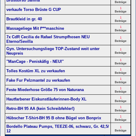
Brusttorso Janina
Beiträge
1
verkaufe Torso Brüste G CUP
Beiträge
1
Brautkleid in gr. 40
Beiträge
1
Massageliege Mit f***maschine
Beiträge
7x CdR Cecilia de Rafael Strumpfhosen NEU
1
Eterno/Sevilla
Beiträge
Gyn. Untersuchungsliege TOP-Zustand weit unter
1
Neupreis
Beiträge
1
"ManCage - Peniskäfig - NEU!"
Beiträge
1
Tolles Kostüm XL zu verkaufen
Beiträge
1
Fake Fur Pelzmantel zu verkaufen
Beiträge
1
Feste Miederhose Größe 75 von Naturana
Beiträge
1
Hautfarbener Eiskunstläuferinnen-Body XL
Beiträge
1
Retro-BH 95 AA (kein Schreibfehler!)
Beiträge
1
Hübscher T-Shirt-BH 95 B ohne Bügel von Bonprix
Beiträge
Bordello Plateau Pumps, TEEZE-06, schwarz, Gr. 42,5/
1
12
Beiträge