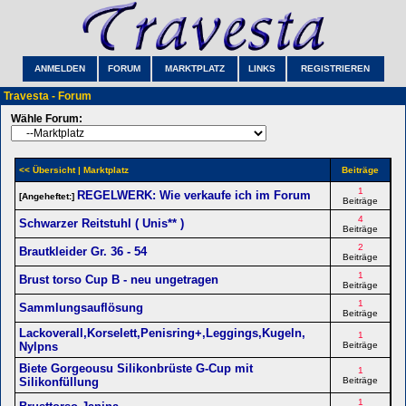
ANMELDEN
FORUM
MARKTPLATZ
LINKS
REGISTRIEREN
Travesta - Forum
Wähle Forum:
<< Übersicht
| Marktplatz
Beiträge
1
REGELWERK: Wie verkaufe ich im Forum
[Angeheftet:]
Beiträge
4
Schwarzer Reitstuhl ( Unis** )
Beiträge
2
Brautkleider Gr. 36 - 54
Beiträge
1
Brust torso Cup B - neu ungetragen
Beiträge
1
Sammlungsauflösung
Beiträge
Lackoverall,Korselett,Penisring+,Leggings,Kugeln,
1
Nylpns
Beiträge
Biete Gorgeousu Silikonbrüste G-Cup mit
1
Silikonfüllung
Beiträge
1