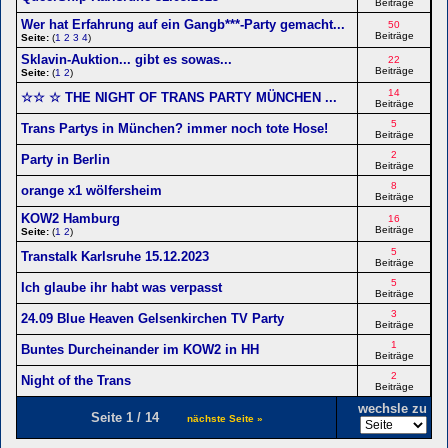
Beiträge
Wer hat Erfahrung auf ein Gangb***-Party gemacht...
50
Beiträge
Seite:
(
1
2
3
4
)
Sklavin-Auktion... gibt es sowas...
22
Beiträge
Seite:
(
1
2
)
14
☆☆ ☆ THE NIGHT OF TRANS PARTY MÜNCHEN ...
Beiträge
5
Trans Partys in München? immer noch tote Hose!
Beiträge
2
Party in Berlin
Beiträge
8
orange x1 wölfersheim
Beiträge
KOW2 Hamburg
16
Beiträge
Seite:
(
1
2
)
5
Transtalk Karlsruhe 15.12.2023
Beiträge
5
Ich glaube ihr habt was verpasst
Beiträge
3
24.09 Blue Heaven Gelsenkirchen TV Party
Beiträge
1
Buntes Durcheinander im KOW2 in HH
Beiträge
2
Night of the Trans
Beiträge
wechsle zu
Seite 1 / 14
nächste Seite »