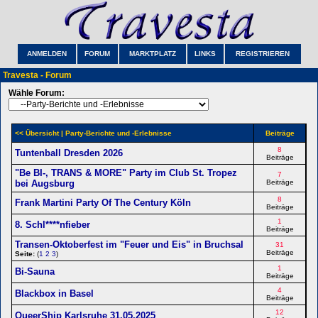
ANMELDEN
FORUM
MARKTPLATZ
LINKS
REGISTRIEREN
Travesta - Forum
Wähle Forum:
<< Übersicht
| Party-Berichte und -Erlebnisse
Beiträge
8
Tuntenball Dresden 2026
Beiträge
"Be BI-, TRANS & MORE" Party im Club St. Tropez
7
bei Augsburg
Beiträge
8
Frank Martini Party Of The Century Köln
Beiträge
1
8. Schl****nfieber
Beiträge
Transen-Oktoberfest im "Feuer und Eis" in Bruchsal
31
Beiträge
Seite:
(
1
2
3
)
1
Bi-Sauna
Beiträge
4
Blackbox in Basel
Beiträge
12
QueerShip Karlsruhe 31.05.2025