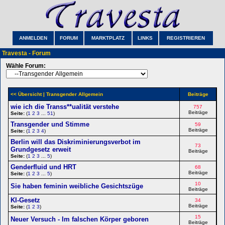
ANMELDEN
FORUM
MARKTPLATZ
LINKS
REGISTRIEREN
Travesta - Forum
Wähle Forum:
<< Übersicht
| Transgender Allgemein
Beiträge
wie ich die Transs**ualität verstehe
757
Beiträge
Seite:
(
1
2
3
...
51
)
Transgender und Stimme
59
Beiträge
Seite:
(
1
2
3
4
)
Berlin will das Diskriminierungsverbot im
73
Grundgesetz erweit
Beiträge
Seite:
(
1
2
3
...
5
)
Genderfluid und HRT
68
Beiträge
Seite:
(
1
2
3
...
5
)
10
Sie haben feminin weibliche Gesichtszüge
Beiträge
KI-Gesetz
34
Beiträge
Seite:
(
1
2
3
)
15
Neuer Versuch - Im falschen Körper geboren
Beiträge