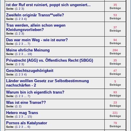
ist der Ruf erst ruiniert, poppt sich ungeniert...
35
Beiträge
Seite:
(
1
2
3
)
Zweifeln originär Transs**uelle?
53
Beiträge
Seite:
(
1
2
3
4
)
Tras werden, allein schon wegen
37
Kleidungsvorlieben?
Beiträge
Seite:
(
1
2
3
)
Das war mein Weg - wie ist eurer?
94
Beiträge
Seite:
(
1
2
3
...
7
)
Meine ehrliche Meinung
284
Beiträge
Seite:
(
1
2
3
...
19
)
Privatrecht (AGG) vs. Öffentliches Recht (SBGG)
35
Beiträge
Seite:
(
1
2
3
)
Geschlechtszugehörigkeit
47
Beiträge
Seite:
(
1
2
3
4
)
Länder wolllen Gesetz zur Selbstbestimmung
5
nachschärfen - 2
Beiträge
Warum bin ich eigentlich trans?
93
Beiträge
Seite:
(
1
2
3
...
7
)
Was ist eine Transe??
23
Beiträge
Seite:
(
1
2
)
Hetero mag Trans
221
Beiträge
Seite:
(
1
2
3
...
15
)
Pornos als Katalysator
79
Beiträge
Seite:
(
1
2
3
...
6
)