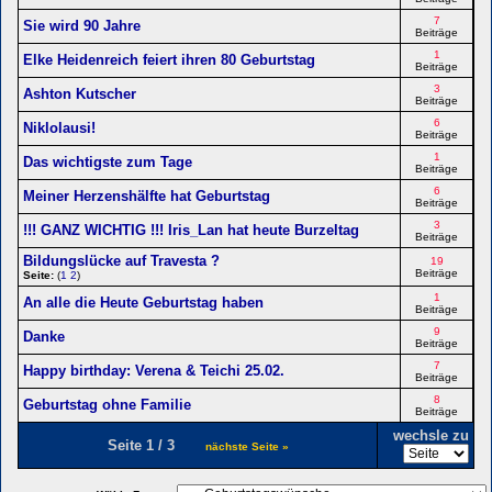
7
Sie wird 90 Jahre
Beiträge
1
Elke Heidenreich feiert ihren 80 Geburtstag
Beiträge
3
Ashton Kutscher
Beiträge
6
Niklolausi!
Beiträge
1
Das wichtigste zum Tage
Beiträge
6
Meiner Herzenshälfte hat Geburtstag
Beiträge
3
!!! GANZ WICHTIG !!! Iris_Lan hat heute Burzeltag
Beiträge
Bildungslücke auf Travesta ?
19
Beiträge
Seite:
(
1
2
)
1
An alle die Heute Geburtstag haben
Beiträge
9
Danke
Beiträge
7
Happy birthday: Verena & Teichi 25.02.
Beiträge
8
Geburtstag ohne Familie
Beiträge
wechsle zu
Seite 1 / 3
nächste Seite »