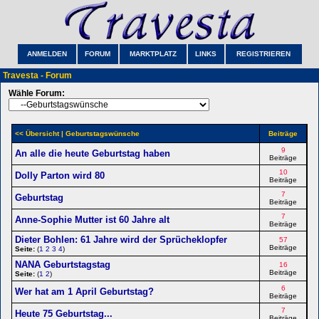
ANMELDEN
FORUM
MARKTPLATZ
LINKS
REGISTRIEREN
Travesta - Forum
Wähle Forum:
<< Übersicht
| Geburtstagswünsche
Beiträge
9
An alle die heute Geburtstag haben
Beiträge
10
Dolly Parton wird 80
Beiträge
7
Geburtstag
Beiträge
7
Anne-Sophie Mutter ist 60 Jahre alt
Beiträge
Dieter Bohlen: 61 Jahre wird der Sprücheklopfer
57
Beiträge
Seite:
(
1
2
3
4
)
NANA Geburtstagstag
16
Beiträge
Seite:
(
1
2
)
6
Wer hat am 1 April Geburtstag?
Beiträge
7
Heute 75 Geburtstag...
Beiträge