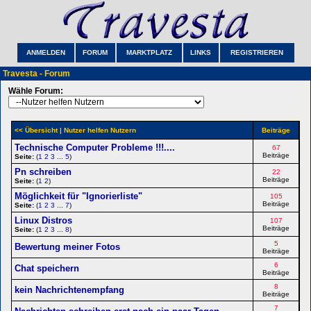
ANMELDEN
FORUM
MARKTPLATZ
LINKS
REGISTRIEREN
Travesta - Forum
Wähle Forum:
<< Übersicht
| Nutzer helfen Nutzern
Beiträge
Technische Computer Probleme !!!....
67
Beiträge
Seite:
(
1
2
3
...
5
)
Pn schreiben
22
Beiträge
Seite:
(
1
2
)
Möglichkeit für "Ignorierliste"
105
Beiträge
Seite:
(
1
2
3
...
7
)
Linux Distros
107
Beiträge
Seite:
(
1
2
3
...
8
)
5
Bewertung meiner Fotos
Beiträge
6
Chat speichern
Beiträge
8
kein Nachrichtenempfang
Beiträge
7