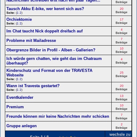
Nachrichten schreiben erst nach ein paar Tagen...
Beiträge
Tausch Akku E-bike, wer kennt sich aus?
20
Beiträge
Seite:
(
1
2
)
Orchiektomie
17
Beiträge
Seite:
(
1
2
)
4
Im Chat taucht Nick doppelt dreifach auf
Beiträge
7
Probleme mit Mailadresse
Beiträge
10
Obergrenze Bilder in Profil - Alben - Gallerien?
Beiträge
Ich würde gern chatten, wie geht das im Chatraum
4
überhaupt?
Beiträge
Kinderschutz und Format von der TRAVESTA
25
Webseite
Beiträge
Seite:
(
1
2
)
Wann ist Travesta gestartet?
20
Beiträge
Seite:
(
1
2
)
13
Eventkalender
Beiträge
10
Premium
Beiträge
7
Freunde können mir keine Nachrichten mehr schicken
Beiträge
2
Gruppe anlegen
Beiträge
wechsle zu