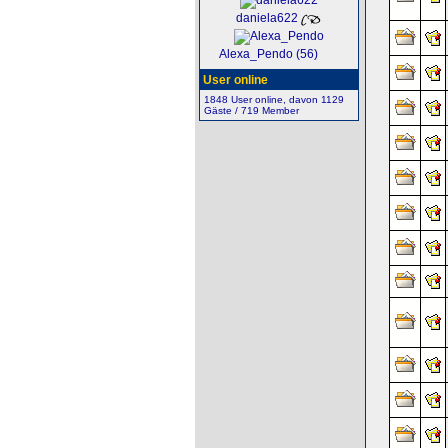
daniela622
Alexa_Pendo (56)
User online
1848 User online, davon 1129
Gäste / 719 Member