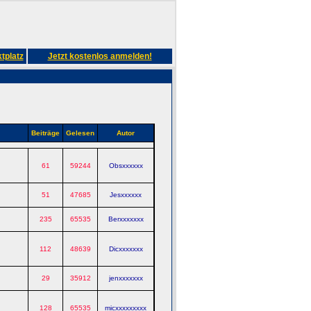
tplatz
Jetzt kostenlos anmelden!
Beiträge
Gelesen
Autor
61
59244
Obsxxxxxx
51
47685
Jesxxxxxx
235
65535
Berxxxxxxx
112
48639
Dicxxxxxxx
29
35912
jenxxxxxxx
128
65535
micxxxxxxxxx