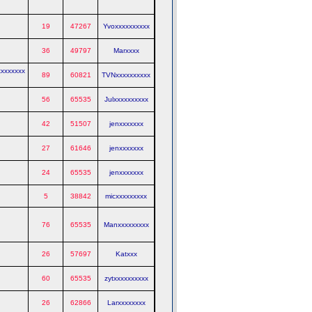
19
47267
Yvoxxxxxxxxxx
36
49797
Marxxxx
xxxxxxxx
89
60821
TVNxxxxxxxxxx
56
65535
Julxxxxxxxxxx
42
51507
jenxxxxxxx
27
61646
jenxxxxxxx
24
65535
jenxxxxxxx
5
38842
micxxxxxxxxx
76
65535
Manxxxxxxxxx
26
57697
Katxxx
60
65535
zytxxxxxxxxxx
26
62866
Larxxxxxxxx