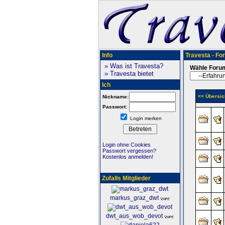
Info
Travesta - Fo
» Was ist Travesta?
Wähle Foru
» Travesta bietet
Ich
<< Übersic
Nickname:
Passwort:
Login merken
Login ohne Cookies
Passwort vergessen?
Kostenlos anmelden!
Zufalls Mitglieder
markus_graz_dwt
dwt_aus_wob_devot