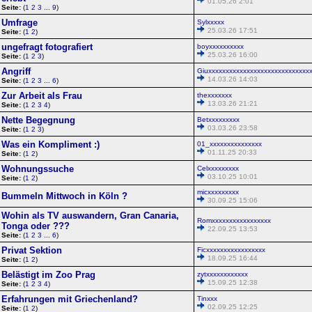
01.05.26 2:01
Seite:
(
1
2
3
...
9
)
Umfrage
Sylxxxxx
25.03.26 17:51
Seite:
(
1
2
)
ungefragt fotografiert
boyxxxxxxxxxx
25.03.26 16:00
Seite:
(
1
2
3
)
Angriff
Giuxxxxxxxxxxxxxxxxxxxxxxxxxxxxx
14.03.26 14:03
Seite:
(
1
2
3
...
6
)
Zur Arbeit als Frau
thexxxxxxx
13.03.26 21:21
Seite:
(
1
2
3
4
)
Nette Begegnung
Betxxxxxxxxx
03.03.26 23:58
Seite:
(
1
2
3
)
Was ein Kompliment :)
01_xxxxxxxxxxxxxxx
01.11.25 20:33
Seite:
(
1
2
)
Wohnungssuche
Celxxxxxxxxx
03.10.25 10:01
Seite:
(
1
2
)
micxxxxxxxxx
Bummeln Mittwoch in Köln ?
30.09.25 15:06
Wohin als TV auswandern, Gran Canaria,
Romxxxxxxxxxxxxxxxxx
Tonga oder ???
22.09.25 13:53
Seite:
(
1
2
3
...
6
)
Privat Sektion
Ficxxxxxxxxxxxxxxxxx
18.09.25 16:44
Seite:
(
1
2
)
Belästigt im Zoo Prag
zytxxxxxxxxxxxx
15.09.25 12:38
Seite:
(
1
2
3
4
)
Erfahrungen mit Griechenland?
Tinxxx
02.09.25 12:25
Seite:
(
1
2
)