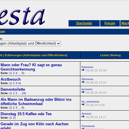
Startseite
Forum
Mark
rum
m:
ht
| Erfahrungen (Arbeitsplatz und Öffentlichkeit)
Letzter Beitrag
Mann oder Frau? KI sagt es genau
Katxxxxx
Gesichtserkennung
08.08.26 15:59
Seite:
(
1
2
3
...
5
)
Arztbesuch
Ginxxxxx
06.08.26 12:24
Seite:
(
1
2
3
4
)
Damentoilette
lucxxxxx
05.08.26 20:43
Seite:
(
1
2
3
...
16
)
Als Mann im Badeanzug oder Bikini ins
Im_xxxxxxxxx
öffetliche Schwimmbad
05.08.26 4:00
Seite:
(
1
2
3
...
8
)
Dienstag 19.5 Kaffee ode Tee
Annxxx
31.05.26 14:17
Seite:
(
1
2
)
Gerade im Zug von Köln nach Aachen
Corxxxxxx
erlebt