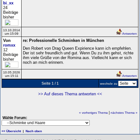
bi_xx
24
Beiträge
bisher
13.10.2014
um 15:09
Antworten
Von
re: Professionelle Schminken in München
romxx
Den Robert von Drag Queen Expirience kann ich empfehlen.
12
Der ist sehr freundlich und gut. Wenn Du zu ihm gehst, richte
Beiträge
ihm viele Grüße von der Romina aus. Vielleicht kann er sich
bisher
noch an mich erinnern.
10.05.2026
um 15:11
Antworten
Seite 1 / 1
wechsle zu
>> Auf dieses Thema antworten <<
|
« vorheriges Thema
nächstes Thema »
Wähle Forum:
<< Übersicht
|
Nach oben