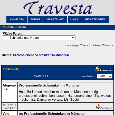
ANMELDEN
FORUM
MARKTPLATZ
LINKS
REGISTRIEREN
Travesta - Forum
Wähle Forum:
|
« vorheriges Thema
nächstes Thema »
Thema:
Professionelle Schminken in München
<< Übersicht
Antworten
Seite 1 / 1
wechsle zu
Abgeme
Professionelle Schminken in München
ldet!!!
Hallo Ihr Lieben, möchte mich mal in München richtig
professionell schminken lassen. Hat jemand einen Tip, wo das
möglich ist. Danke im voraus. LG Nicole
13.10.2014
um 14:57
Antworten
Von
re: Professionelle Schminken in München