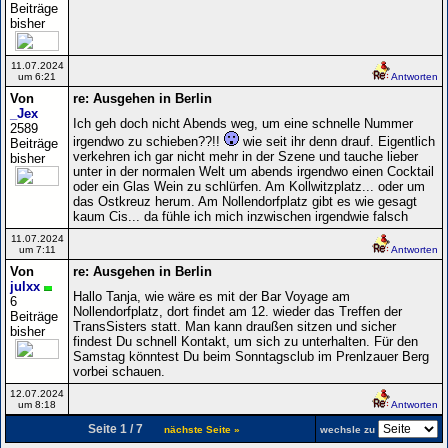
Beiträge
bisher
11.07.2024
um 6:21
Antworten
Von
re: Ausgehen in Berlin
_Jex
Ich geh doch nicht Abends weg, um eine schnelle Nummer
2589
irgendwo zu schieben??!!
wie seit ihr denn drauf. Eigentlich
Beiträge
verkehren ich gar nicht mehr in der Szene und tauche lieber
bisher
unter in der normalen Welt um abends irgendwo einen Cocktail
oder ein Glas Wein zu schlürfen. Am Kollwitzplatz... oder um
das Ostkreuz herum. Am Nollendorfplatz gibt es wie gesagt
kaum Cis... da fühle ich mich inzwischen irgendwie falsch
11.07.2024
um 7:11
Antworten
Von
re: Ausgehen in Berlin
julxx
Hallo Tanja, wie wäre es mit der Bar Voyage am
6
Nollendorfplatz, dort findet am 12. wieder das Treffen der
Beiträge
TransSisters statt. Man kann draußen sitzen und sicher
bisher
findest Du schnell Kontakt, um sich zu unterhalten. Für den
Samstag könntest Du beim Sonntagsclub im Prenlzauer Berg
vorbei schauen.
12.07.2024
um 8:18
Antworten
Seite 1 / 7
nächste Seite »
wechsle zu