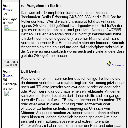
Von
re: Ausgehen in Berlin
Staxx
Das was ich Dir empfehlen kann nach einem halben
64
Jahrhundert Berlin Erfahrung 24/7/365-366 ist die Bull Bar im
Beiträge
Nollendorfkiez. Weil die schlicht absolut total zuverlässig
bisher
rigoros 24/7/365-366 geöffnet hat. Irgendwelche Schließzeiten
gibt es da komplett absolut total gar nicht. Nonstop 24/7/365
Betrieb. Frauen verkehren dort gar nicht (zumindestens habe
ich dort noch nie eine gesehen), also nur Männer und Trans
Vorne ist normaler Bar-Betrieb und hinten ein hardcore Bereich
Ansonsten spielt sich rund um den Nollendorfplatz sehr viel in
der Szene ab grundsätzlich wo es auch sehr viele andere Bars
gibt die 24/7 geöffnet haben
02.02.2024
um 11:39
Antworten
Von
Bull Berlin
Staxx
Also und ich bin mir sehr sicher das ich einige TS kenne die
64
da drinnen verkehren Und dabei liegt die Be-Tonung jetzt sogar
Beiträge
noch auf TS also jenseits von dwt oder tv oder cd oder oder
bisher
oder Auch wenn das durchaus eine sehr eklatante Minderheit
sein wird in dieser Location dort Daher stellte sich eingangs
auch die Frage, auf was TE abzielt überhaupt Um andere TS
oder what ever in diese Richtung zum schwarzen oder
whatever zu finden sicherlich ungeeignet Um sich von
Männern Angebote machen zu lassen und um dann einfach
nach hinten zu gehen sicherlich bestens geeignet Um eine
sehr sehr sehr aufgeschlossene und extrem tolerante
Atmosphäre zu haben um einfach nur ein Paar und oder paar