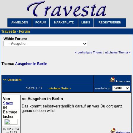
ANMELDEN
FORUM
MARKTPLATZ
LINKS
REGISTRIEREN
Travesta - Forum
Wähle Forum:
|
« vorheriges Thema
nächstes Thema »
Thema:
Ausgehen in Berlin
<< Übersicht
Antworten
Seite 1 / 7
nächste Seite »
wechsle zu
Von
re: Ausgehen in Berlin
Staxx
Das kommt selbstverständlich darauf an was Du dort ganz
64
genau erleben willst.
Beiträge
bisher
02.02.2024
um 11:29
Antworten