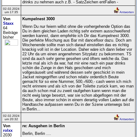
drinks zu nehmen auch z.B. - SatzZeichen entFallen -
02.02.2024
um 17:35
Antworten
Von
Kumpelnest 3000
Staxx
Wenn Du nur feiern willst ohne die vorhergehende Option das
64
Du in dem gleichen Laden richtig sehr extrem ausschweifend
Beiträge
werden kannst, dann empfehle ich Dir das Kumpelnest 3000.
bisher
Die perfekte Mischung aus Bar mit dancefloor dazu. Doch am
Wochenende sollte man sich darauf einstellen das es richtig
knackig voll ist in der Location. Daher wäre ich dann lieber vor
22 Uhr da um einen angenehmen Sitzplatz zu bekommen. TS
sind da auch sehr gerne gesehen und öfters welche da. Das
letzte mal als ich da war, hat mir eine nach ein paar drinks
schön die Zunge in den Hals geschoben und mich
vollgesäuselt und während dessen sehr geschickt in mein
Jacket reingegriffen und schon relativ ordentlich Beute
gemacht für so eine Nummer, 500,-/600,- cash wenn ich mich
recht erinnere und als ich von der Toilette zurück kam, wo man
da auch schon mal zu zweit raufgehen kann wenn man die
nicht ewig lange besetzt, war sie schon abgeflogen mit der
Beute, also immer schön in einem derartig vollen Laden auf die
Handtasche aufpassen wenn Du in der Szene unterwegs bist
in Berlin...
02.02.2024
um 20:32
Antworten
Von
re: Ausgehen in Berlin
rolxx
Berlin, Berlin ....
2030