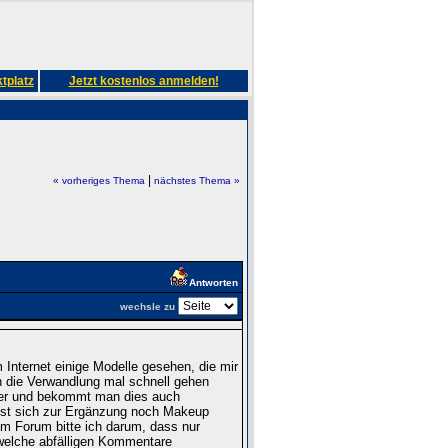
tplatz
Jetzt kostenlos anmelden!
|
« vorheriges Thema
nächstes Thema »
Antworten
wechsle zu
Internet einige Modelle gesehen, die mir
 die Verwandlung mal schnell gehen
nter und bekommt man dies auch
sst sich zur Ergänzung noch Makeup
im Forum bitte ich darum, dass nur
welche abfälligen Kommentare