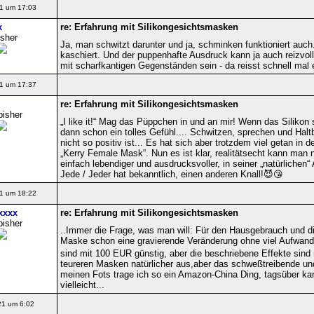
1 um 17:03
x
re: Erfahrung mit Silikongesichtsmasken
isher
Ja, man schwitzt darunter und ja, schminken funktioniert auch
kaschiert. Und der puppenhafte Ausdruck kann ja auch reizvoll 
mit scharfkantigen Gegenständen sein - da reisst schnell mal 
1 um 17:37
re: Erfahrung mit Silikongesichtsmasken
bisher
„I like it!“ Mag das Püppchen in und an mir! Wenn das Silikon
dann schon ein tolles Gefühl.... Schwitzen, sprechen und Halt
nicht so positiv ist... Es hat sich aber trotzdem viel getan in d
„Kerry Female Mask“. Nun es ist klar, realitätsecht kann man
einfach lebendiger und ausdrucksvoller, in seiner „natürlichen
Jede / Jeder hat bekanntlich, einen anderen Knall!😈😘
1 um 18:22
xxxx
re: Erfahrung mit Silikongesichtsmasken
bisher
..Immer die Frage, was man will: Für den Hausgebrauch und di
Maske schon eine gravierende Veränderung ohne viel Aufwand
sind mit 100 EUR günstig, aber die beschriebene Effekte sind n
teureren Masken natürlicher aus,aber das schweßtreibende und
meinen Fots trage ich so ein Amazon-China Ding, tagsüber ka
vielleicht...
21 um 6:02