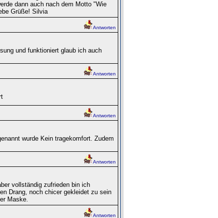
werde dann auch nach dem Motto "Wie
ebe Grüße! Silvia
Antworten
sung und funktioniert glaub ich auch
Antworten
t
Antworten
 genannt wurde Kein tragekomfort. Zudem
Antworten
er vollständig zufrieden bin ich
 den Drang, noch chicer gekleidet zu sein
der Maske.
Antworten