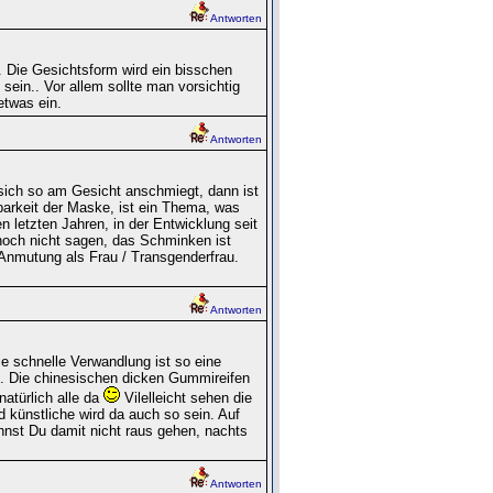
Antworten
. Die Gesichtsform wird ein bisschen
sein.. Vor allem sollte man vorsichtig
etwas ein.
Antworten
 sich so am Gesicht anschmiegt, dann ist
barkeit der Maske, ist ein Thema, was
en letzten Jahren, in der Entwicklung seit
 noch nicht sagen, das Schminken ist
“ Anmutung als Frau / Transgenderfrau.
Antworten
e schnelle Verwandlung ist so eine
. Die chinesischen dicken Gummireifen
atürlich alle da
Vilelleicht sehen die
 künstliche wird da auch so sein. Auf
nnst Du damit nicht raus gehen, nachts
Antworten