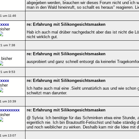
abgegeben werden, brauchen wir dieses Forum nicht und ich 
man in den Wald hineinruft, so schallt es heraus" reagieren. Li
1 um 11:46
xxxx
re: Erfahrung mit Silikongesichtsmasken
bisher
Hab ich auch mal drüber nachgedacht aber das ist nicht die Lö
nicht wirklich gut.
21 um 7:38
re: Erfahrung mit Silikongesichtsmasken
 bisher
ausprobiert und ganz schnell entsorgt da keinerlei Tragekomfor
21 um 9:53
xxxx
re: Erfahrung mit Silikongesichtsmasken
isher
Ich hatte auch mal eine .Sieht unnatürlich aus und wie schon
schwitzt man darunter.
1 um 10:39
xxxxxxxxxx
re: Erfahrung mit Silikongesichtsmasken
bisher
@ Sylvia: Ich benötige für das Schminken etwa eine Stunde, ab
eigentlich nie. Ich bin Brautoutfit-Fetischist und habe ständig
und noch weiblicher zu wirken. Deshalb kam mir die Idee mit 
1 um 13:07