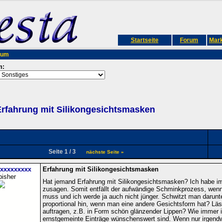
Startseite
Forum
Mark
rum
m:
rfahrung mit Silikongesichtsmasken
Seite 1 / 3
nächste Seite »
xxxxxxxxxx
Erfahrung mit Silikongesichtsmasken
bisher
Hat jemand Erfahrung mit Silikongesichtsmasken? Ich habe im 
zusagen. Somit entfällt der aufwändige Schminkprozess, wenn
muss und ich werde ja auch nicht jünger. Schwitzt man daru
proportional hin, wenn man eine andere Gesichtsform hat? Lä
auftragen, z.B. in Form schön glänzender Lippen? Wie immer 
ernstgemeinte Einträge wünschenswert sind. Wenn nur irgend