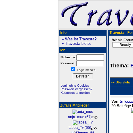
Info
Travesta - Fo
» Was ist Travesta?
Wähle Foru
» Travesta bietet
Ich
Nickname:
Passwort:
Thema:
E
Login merken
<< Übersicht
Login ohne Cookies
Passwort vergessen?
Kostenlos anmelden!
Von
Silxxx
Zufalls Mitglieder
20 Beiträge 
anja_mue (57)
tabea_Tv (65)