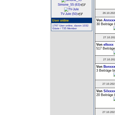
Simone_55 (63)
26.10.202
TV-Jule (50)
Von
Annxxx
User online
30 Beiträge 
1767 User online, davon 1032
Gäste / 735 Member
27.10.20
Von
elkxxx
517 Beiträge
27.10.20
Von
Bonxxx
3 Beiträge b
27.10.202
Von
Silxxx
20 Beiträge 
27.10.202