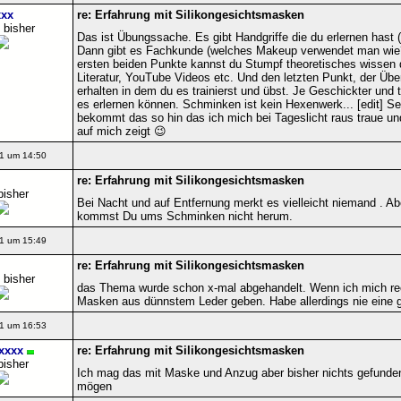
xx
re: Erfahrung mit Silikongesichtsmasken
 bisher
Das ist Übungssache. Es gibt Handgriffe die du erlernen hast 
Dann gibt es Fachkunde (welches Makeup verwendet man wie?
ersten beiden Punkte kannst du Stumpf theoretisches wissen 
Literatur, YouTube Videos etc. Und den letzten Punkt, der Übe
erhalten in dem du es trainierst und übst. Je Geschickter und t
es erlernen können. Schminken ist kein Hexenwerk... [edit] S
bekommt das so hin das ich mich bei Tageslicht raus traue un
auf mich zeigt 😉
1 um 14:50
re: Erfahrung mit Silikongesichtsmasken
bisher
Bei Nacht und auf Entfernung merkt es vielleicht niemand . Abe
kommst Du ums Schminken nicht herum.
1 um 15:49
re: Erfahrung mit Silikongesichtsmasken
 bisher
das Thema wurde schon x-mal abgehandelt. Wenn ich mich rec
Masken aus dünnstem Leder geben. Habe allerdings nie eine 
1 um 16:53
xxxx
re: Erfahrung mit Silikongesichtsmasken
bisher
Ich mag das mit Maske und Anzug aber bisher nichts gefunde
mögen