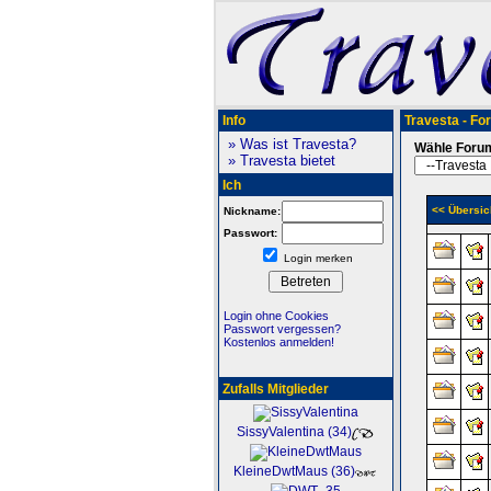
Info
Travesta - Fo
» Was ist Travesta?
Wähle Foru
» Travesta bietet
Ich
<< Übersic
Nickname:
Passwort:
Login merken
Login ohne Cookies
Passwort vergessen?
Kostenlos anmelden!
Zufalls Mitglieder
SissyValentina (34)
KleineDwtMaus (36)