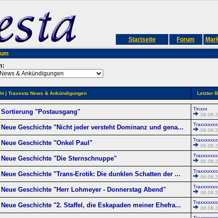
Startseite
Forum
Mark
rum
m:
ht
| Travesta News & Ankündigungen
Letzter B
Tinxxx
Sortierung "Postausgang"
06.08.2
Traxxxxxxx
Neue Geschichte "Nicht jeder versteht Dominanz und gena...
06.08.2
Traxxxxxxx
Neue Geschichte "Onkel Paul"
06.08.2
Traxxxxxxx
Neue Geschichte "Die Sternschnuppe"
06.08.2
Traxxxxxxx
Neue Geschichte "Trans-Erotik: Die dunklen Schatten der ...
06.08.2
Traxxxxxxx
Neue Geschichte "Herr Lohmeyer - Donnerstag Abend"
06.08.2
Traxxxxxxx
Neue Geschichte "2. Staffel, die Eskapaden meiner Ehefra...
06.08.2
Traxxxxxxx