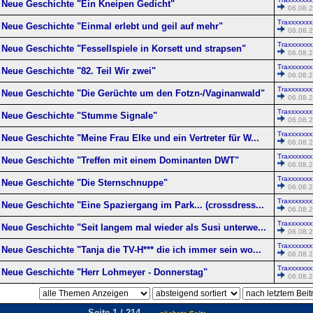
Neue Geschichte "Ein Kneipen Gedicht"
06.08.2
Traxxxxxxx
Neue Geschichte "Einmal erlebt und geil auf mehr"
06.08.2
Traxxxxxxx
Neue Geschichte "Fessellspiele in Korsett und strapsen"
06.08.2
Traxxxxxxx
Neue Geschichte "82. Teil Wir zwei"
06.08.2
Traxxxxxxx
Neue Geschichte "Die Gerüchte um den Fotzn-/Vaginanwald"
06.08.2
Traxxxxxxx
Neue Geschichte "Stumme Signale"
06.08.2
Traxxxxxxx
Neue Geschichte "Meine Frau Elke und ein Vertreter für W...
06.08.2
Traxxxxxxx
Neue Geschichte "Treffen mit einem Dominanten DWT"
06.08.2
Traxxxxxxx
Neue Geschichte "Die Sternschnuppe"
06.08.2
Traxxxxxxx
Neue Geschichte "Eine Spaziergang im Park... (crossdress...
06.08.2
Traxxxxxxx
Neue Geschichte "Seit langem mal wieder als Susi unterwe...
06.08.2
Traxxxxxxx
Neue Geschichte "Tanja die TV-H*** die ich immer sein wo...
06.08.2
Traxxxxxxx
Neue Geschichte "Herr Lohmeyer - Donnerstag"
06.08.2
Seite 1 / 214