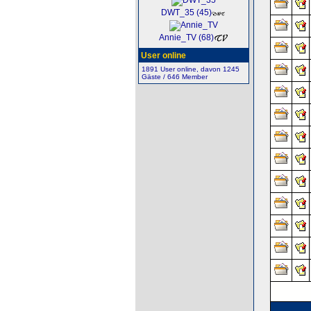
DWT_35 (45)
Annie_TV (68)
User online
1891 User online, davon 1245
Gäste / 646 Member