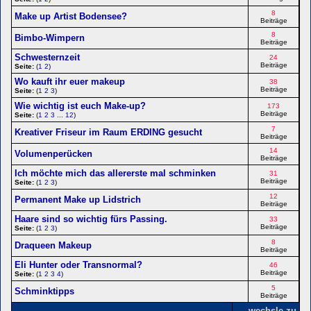
8
Make up Artist Bodensee?
Beiträge
8
Bimbo-Wimpern
Beiträge
Schwesternzeit
24
Beiträge
Seite:
(
1
2
)
Wo kauft ihr euer makeup
38
Beiträge
Seite:
(
1
2
3
)
Wie wichtig ist euch Make-up?
173
Beiträge
Seite:
(
1
2
3
...
12
)
7
Kreativer Friseur im Raum ERDING gesucht
Beiträge
14
Volumenperücken
Beiträge
Ich möchte mich das allererste mal schminken
31
Beiträge
Seite:
(
1
2
3
)
12
Permanent Make up Lidstrich
Beiträge
Haare sind so wichtig fürs Passing.
33
Beiträge
Seite:
(
1
2
3
)
8
Draqueen Makeup
Beiträge
Eli Hunter oder Transnormal?
46
Beiträge
Seite:
(
1
2
3
4
)
5
Schminktipps
Beiträge
wechsle zu