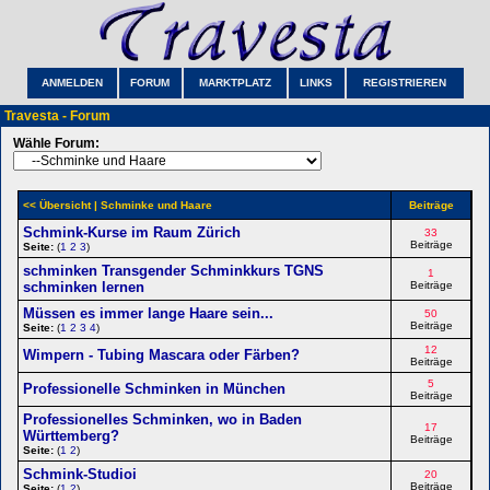
ANMELDEN
FORUM
MARKTPLATZ
LINKS
REGISTRIEREN
Travesta - Forum
Wähle Forum:
<< Übersicht
| Schminke und Haare
Beiträge
Schmink-Kurse im Raum Zürich
33
Beiträge
Seite:
(
1
2
3
)
schminken Transgender Schminkkurs TGNS
1
schminken lernen
Beiträge
Müssen es immer lange Haare sein...
50
Beiträge
Seite:
(
1
2
3
4
)
12
Wimpern - Tubing Mascara oder Färben?
Beiträge
5
Professionelle Schminken in München
Beiträge
Professionelles Schminken, wo in Baden
17
Württemberg?
Beiträge
Seite:
(
1
2
)
Schmink-Studioi
20
Beiträge
Seite:
(
1
2
)