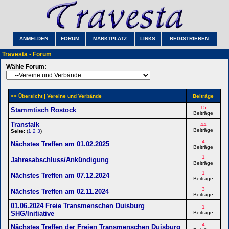
ANMELDEN
FORUM
MARKTPLATZ
LINKS
REGISTRIEREN
Travesta - Forum
Wähle Forum:
<< Übersicht
| Vereine und Verbände
Beiträge
15
Stammtisch Rostock
Beiträge
Transtalk
44
Beiträge
Seite:
(
1
2
3
)
4
Nächstes Treffen am 01.02.2025
Beiträge
1
Jahresabschluss/Ankündigung
Beiträge
1
Nächstes Treffen am 07.12.2024
Beiträge
3
Nächstes Treffen am 02.11.2024
Beiträge
01.06.2024 Freie Transmenschen Duisburg
1
SHG/Initiative
Beiträge
4
Nächstes Treffen der Freien Transmenschen Duisburg