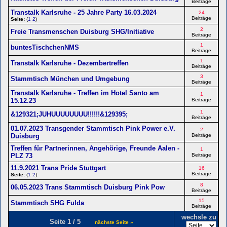
Beiträge
Transtalk Karlsruhe - 25 Jahre Party 16.03.2024
24
Beiträge
Seite:
(
1
2
)
2
Freie Transmenschen Duisburg SHG/Initiative
Beiträge
1
buntesTischchenNMS
Beiträge
1
Transtalk Karlsruhe - Dezembertreffen
Beiträge
3
Stammtisch München und Umgebung
Beiträge
Transtalk Karlsruhe - Treffen im Hotel Santo am
1
15.12.23
Beiträge
1
&129321;JUHUUUUUUUU!!!!!!&129395;
Beiträge
01.07.2023 Transgender Stammtisch Pink Power e.V.
2
Duisburg
Beiträge
Treffen für Partnerinnen, Angehörige, Freunde Aalen -
1
PLZ 73
Beiträge
11.9.2021 Trans Pride Stuttgart
16
Beiträge
Seite:
(
1
2
)
8
06.05.2023 Trans Stammtisch Duisburg Pink Pow
Beiträge
15
Stammtisch SHG Fulda
Beiträge
wechsle zu
Seite 1 / 5
nächste Seite »