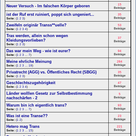
15
Neuer Versuch - Im falschen Körper geboren
Beiträge
ist der Ruf erst ruiniert, poppt sich ungeniert...
35
Beiträge
Seite:
(
1
2
3
)
Zweifeln originär Transs**uelle?
53
Beiträge
Seite:
(
1
2
3
4
)
Tras werden, allein schon wegen
37
Kleidungsvorlieben?
Beiträge
Seite:
(
1
2
3
)
Das war mein Weg - wie ist eurer?
94
Beiträge
Seite:
(
1
2
3
...
7
)
Meine ehrliche Meinung
284
Beiträge
Seite:
(
1
2
3
...
19
)
Privatrecht (AGG) vs. Öffentliches Recht (SBGG)
35
Beiträge
Seite:
(
1
2
3
)
Geschlechtszugehörigkeit
47
Beiträge
Seite:
(
1
2
3
4
)
Länder wolllen Gesetz zur Selbstbestimmung
5
nachschärfen - 2
Beiträge
Warum bin ich eigentlich trans?
93
Beiträge
Seite:
(
1
2
3
...
7
)
Was ist eine Transe??
23
Beiträge
Seite:
(
1
2
)
Hetero mag Trans
221
Beiträge
Seite:
(
1
2
3
...
15
)