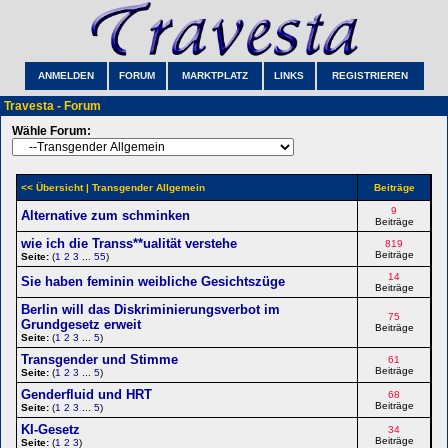
ANMELDEN
FORUM
MARKTPLATZ
LINKS
REGISTRIEREN
Travesta - Forum
Wähle Forum:
<< Übersicht
| Transgender Allgemein
Beiträge
9
Alternative zum schminken
Beiträge
wie ich die Transs**ualität verstehe
819
Beiträge
Seite:
(
1
2
3
...
55
)
14
Sie haben feminin weibliche Gesichtszüge
Beiträge
Berlin will das Diskriminierungsverbot im
75
Grundgesetz erweit
Beiträge
Seite:
(
1
2
3
...
5
)
Transgender und Stimme
61
Beiträge
Seite:
(
1
2
3
...
5
)
Genderfluid und HRT
68
Beiträge
Seite:
(
1
2
3
...
5
)
KI-Gesetz
34
Beiträge
Seite:
(
1
2
3
)