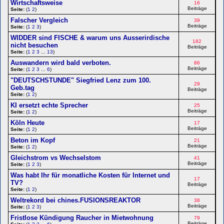
Wirtschaftsweise
16
Beiträge
Seite:
(
1
2
)
Falscher Vergleich
39
Beiträge
Seite:
(
1
2
3
)
WIDDER sind FISCHE & warum uns Ausserirdische
182
nicht besuchen
Beiträge
Seite:
(
1
2
3
...
13
)
Auswandern wird bald verboten.
86
Beiträge
Seite:
(
1
2
3
...
6
)
"DEUTSCHSTUNDE" Siegfried Lenz zum 100.
29
Geb.tag
Beiträge
Seite:
(
1
2
)
KI ersetzt echte Sprecher
25
Beiträge
Seite:
(
1
2
)
Köln Heute
17
Beiträge
Seite:
(
1
2
)
Beton im Kopf
21
Beiträge
Seite:
(
1
2
)
Gleichstrom vs Wechselstom
41
Beiträge
Seite:
(
1
2
3
)
Was habt Ihr für monatliche Kosten für Internet und
17
TV?
Beiträge
Seite:
(
1
2
)
Weltrekord bei chines.FUSIONSREAKTOR
38
Beiträge
Seite:
(
1
2
3
)
Fristlose Kündigung Raucher in Mietwohnung
79
Beiträge