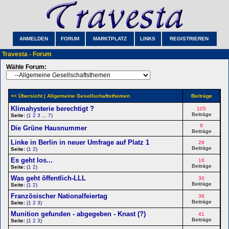
ANMELDEN
FORUM
MARKTPLATZ
LINKS
REGISTRIEREN
Travesta - Forum
Wähle Forum:
<< Übersicht
| Allgemeine Gesellschaftsthemen
Beiträge
Klimahysterie berechtigt ?
105
Beiträge
Seite:
(
1
2
3
...
7
)
9
Die Grüne Hausnummer
Beiträge
Linke in Berlin in neuer Umfrage auf Platz 1
28
Beiträge
Seite:
(
1
2
)
Es geht los...
16
Beiträge
Seite:
(
1
2
)
Was geht öffentlich-LLL
30
Beiträge
Seite:
(
1
2
)
Französischer Nationalfeiertag
38
Beiträge
Seite:
(
1
2
3
)
Munition gefunden - abgegeben - Knast (?)
41
Beiträge
Seite:
(
1
2
3
)