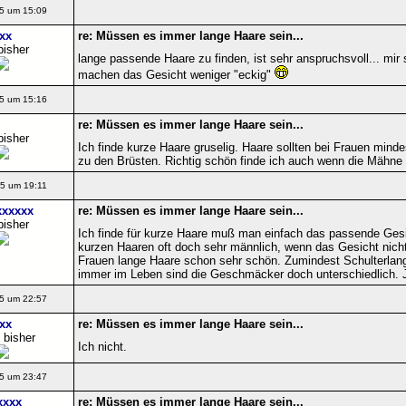
5 um 15:09
xx
re: Müssen es immer lange Haare sein...
bisher
lange passende Haare zu finden, ist sehr anspruchsvoll... mir
machen das Gesicht weniger "eckig"
5 um 15:16
re: Müssen es immer lange Haare sein...
bisher
Ich finde kurze Haare gruselig. Haare sollten bei Frauen minde
zu den Brüsten. Richtig schön finde ich auch wenn die Mähne 
5 um 19:11
xxxxxx
re: Müssen es immer lange Haare sein...
bisher
Ich finde für kurze Haare muß man einfach das passende Ges
kurzen Haaren oft doch sehr männlich, wenn das Gesicht nicht s
Frauen lange Haare schon sehr schön. Zumindest Schulterlang 
immer im Leben sind die Geschmäcker doch unterschiedlich. J
5 um 22:57
xx
re: Müssen es immer lange Haare sein...
 bisher
Ich nicht.
5 um 23:47
xxxx
re: Müssen es immer lange Haare sein...