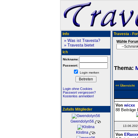
Info
Travesta - Fo
» Was ist Travesta?
Wähle Foru
» Travesta bietet
Ich
Nickname:
Passwort:
Thema:
M
Login merken
<< Übersicht
Login ohne Cookies
Passwort vergessen?
Kostenlos anmelden!
Von
wicxx
Zufalls Mitglieder
88 Beiträge 
Gwendolyn56
13.06.202
Klistina
Von
ERaxxx