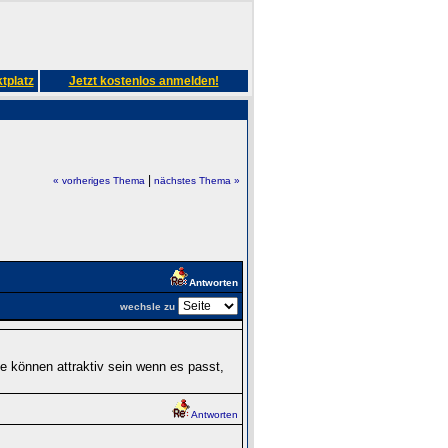
tplatz
Jetzt kostenlos anmelden!
|
« vorheriges Thema
nächstes Thema »
Antworten
wechsle zu
e können attraktiv sein wenn es passt,
Antworten