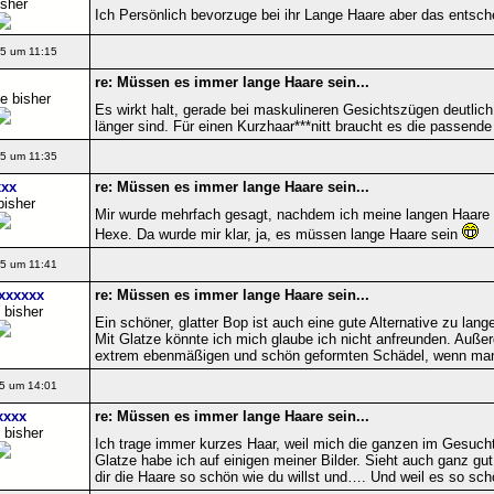
isher
Ich Persönlich bevorzuge bei ihr Lange Haare aber das entschei
5 um 11:15
re: Müssen es immer lange Haare sein...
e bisher
Es wirkt halt, gerade bei maskulineren Gesichtszügen deutlich
länger sind. Für einen Kurzhaar***nitt braucht es die passend
5 um 11:35
xx
re: Müssen es immer lange Haare sein...
bisher
Mir wurde mehrfach gesagt, nachdem ich meine langen Haare ro
Hexe. Da wurde mir klar, ja, es müssen lange Haare sein
5 um 11:41
xxxxxx
re: Müssen es immer lange Haare sein...
 bisher
Ein schöner, glatter Bop ist auch eine gute Alternative zu la
Mit Glatze könnte ich mich glaube ich nicht anfreunden. Auß
extrem ebenmäßigen und schön geformten Schädel, wenn man n
5 um 14:01
xxxx
re: Müssen es immer lange Haare sein...
 bisher
Ich trage immer kurzes Haar, weil mich die ganzen im Gesuch
Glatze habe ich auf einigen meiner Bilder. Sieht auch ganz gu
dir die Haare so schön wie du willst und…. Und weil es so sc