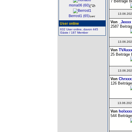
7 Beiträge b
mona06 (60)
13.06.202
Berrost1 (65)
Von
_Jexxx
User online
2587 Beiträg
632 User online, davon 445
Gäste / 187 Member
13.06.202
Von
TVAxxx
25 Beiträge 
13.06.202
Von
Chrxxx
126 Beiträge
13.06.202
Von
holxxx
544 Beiträge