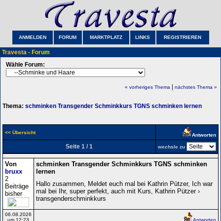
ANMELDEN
FORUM
MARKTPLATZ
LINKS
REGISTRIEREN
Travesta - Forum
Wähle Forum:
|
« vorheriges Thema
nächstes Thema »
Thema:
schminken Transgender Schminkkurs TGNS schminken lernen
<< Übersicht
Antworten
Seite 1 / 1
wechsle zu
Von
schminken Transgender Schminkkurs TGNS schminken
bruxx
lernen
2
Hallo zusammen, Meldet euch mal bei Kathrin Pützer, Ich war
Beiträge
mal bei Ihr, super perfekt, auch mit Kurs, Kathrin Pützer ›
bisher
transgenderschminkkurs
06.08.2026
um 12:23
Antworten