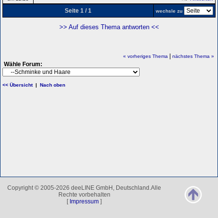
Seite 1 / 1
wechsle zu
>> Auf dieses Thema antworten <<
|
« vorheriges Thema
nächstes Thema »
Wähle Forum:
<< Übersicht
|
Nach oben
Copyright © 2005-2026 deeLINE GmbH, Deutschland.Alle
Rechte vorbehalten
[
Impressum
]