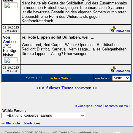
bisher
dient heute als Geste der Solidarität und des Zusammenhalts
in modernen Protestbewegungen. In patriarchalen Systemen
ist die bewusste Gestaltung des eigenen Körpers durch roten
Lippenstift eine Form des Widerstands gegen
Konformitätsdruck
28.10.2025
um 11:01
Antworten
Von
re: Rote Lippen sollst Du haben, weil ...
Andxxx
Widerstand, Red Carpet, Wiener Opernball, Betthäschen,
1752
Redlight District, Karneval, Vernissage....alles Gelegenheiten
Beiträge
für rote Lippen....Alltag? Eher weniger!
bisher
28.10.2025
um 12:11
Antworten
Seite 1 / 2
nächste Seite »
wechsle zu
>> Auf dieses Thema antworten <<
|
« vorheriges Thema
nächstes Thema »
Wähle Forum:
<< Übersicht
|
Nach oben