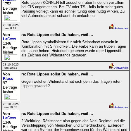
Rote Lippen KÖNNEN toll aussehen, aber finde ich vor allem
1752
bei CIS angemessen. Bei TV oder TS - falls kein sehr gutes
Beiträge
Passing vorliegt kann es schnell tuntig oder nuttig wirken. Zu
bisher
viel Aufmerksamkeit schadet da einfach nur.
28.10.2025
um 8:17
Antworten
Von
re: Rote Lippen sollst Du haben, weil ...
LaCxxx
Rote Lippen symbolisieren für mich Selbstbewusstsein in
1346
Kombination mit Sinnlichkeit. Die Farbe kann an trüben Tagen
Beiträge
die Laune heben. Historisch gesehen wurde roter Lippenstift
bisher
als Zeichen des Widerstands getragen.
28.10.2025
um 10:32
Antworten
Von
re: Rote Lippen sollst Du haben, weil ...
Klaxx
Gegen welchen Widerstand hat sich denn das Tragen roter
97
Lippen gewandt?
Beiträge
bisher
28.10.2025
um 10:53
Antworten
Von
re: Rote Lippen sollst Du haben, weil ...
LaCxxx
2.Weltkrieg- Résistance also gegen das Nazi-Regime und die
1346
Verschleppung von Menschen und Unterdrückung, außerdem
Beiträge
war es ein Symbol der Frauenbewegung für das Wahlrecht und