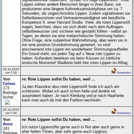
Lippen ziehen andere Menschen länger in ihren Bann, sie
produzieren eine längere Aufmerksamskeitphase um ca. 7
Sekunden, als ungeschminkte Lippen. Zudem signalisieren sie
Selbstbewusstsein und Vertrauernswürdigkeit wie berufliche
Kompetenz lt. einer Harvard Studie. Viele, die roten Lippenstift
tragen, berichten, dass sie sich direkt nach dem Auftragen
selbstbewusster und -sicherer wie gestärkt fühlen - selbst an
Tagen, an denen sie eine melancholische Stimmung hatten.
Ohne Frage, eine subjektive Wahrnehmung, aber wenn sie in
mir eine positive Grundstimmung generiert, so sind
anscheinend rote Lippen ein wunderbarer Stimmungsaufheller.
Ein Grund mehr, um jeden Tag auf´s Neue rote Lippen zu
haben. Außerdem bewirken sie beim Küssen so zärtliche
erotische Momente! Madleine liebt ihre roten Lippen im Alltag.
25.10.2025
um 7:18
Antworten
Von
re: Rote Lippen sollst Du haben, weil ...
Celxxx
Ja den Klassiker also roter Lippenstift finde ich auch am
173
schönsten. Wobei ich auch schon helle und dunkle rot
Beiträge
ausprobiert haben. Je nach Kleidung und je nach Haarfarbe
bisher
kann man auch da mal den Farbton wechseln.
25.10.2025
um 7:34
Antworten
Von
re: Rote Lippen sollst Du haben, weil ...
Annx
Ich nutze Lippenstifte gerne auch in Rot aber auch gerne in
241
eher hellen Tönen, aber sehr gerne auch Lipgloss.
Beiträge