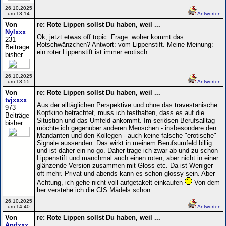
26.10.2025
um 13:14
Antworten
Von
re: Rote Lippen sollst Du haben, weil ...
Nylxxx
Ok, jetzt etwas off topic: Frage: woher kommt das
231
Rotschwänzchen? Antwort: vom Lippenstift. Meine Meinung:
Beiträge
ein roter Lippenstift ist immer erotisch
bisher
26.10.2025
um 13:55
Antworten
Von
re: Rote Lippen sollst Du haben, weil ...
tvjxxxx
Aus der alltäglichen Perspektive und ohne das travestanische
973
Kopfkino betrachtet, muss ich festhalten, dass es auf die
Beiträge
Situstion und das Umfeld ankommt. Im seriösen Berufsalltag
bisher
möchte ich gegenüber anderen Menschen - insbesondere den
Mandanten und den Kollegen - auch keine falsche "erotische"
Signale aussenden. Das wirkt in meinem Berufsumfeld billig
und ist daher ein no-go. Daher trage ich zwar ab und zu schon
Lippenstift und manchmal auch einen roten, aber nicht in einer
glänzende Version zusammen mit Gloss etc. Da ist Weniger
oft mehr. Privat und abends kann es schon glossy sein. Aber
Achtung, ich gehe nicht voll aufgetakelt einkaufen
Von dem
her verstehe ich die CIS Mädels schon.
26.10.2025
um 14:40
Antworten
Von
re: Rote Lippen sollst Du haben, weil ...
Andxxx