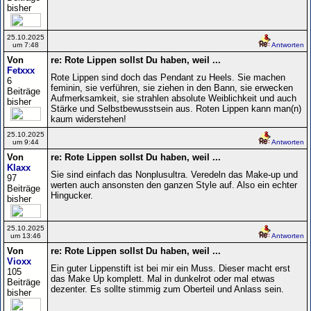
bisher
25.10.2025
um 7:48
Antworten
Von
re: Rote Lippen sollst Du haben, weil ...
Fetxxx
Rote Lippen sind doch das Pendant zu Heels. Sie machen
6
feminin, sie verführen, sie ziehen in den Bann, sie erwecken
Beiträge
Aufmerksamkeit, sie strahlen absolute Weiblichkeit und auch
bisher
Stärke und Selbstbewusstsein aus. Roten Lippen kann man(n)
kaum widerstehen!
25.10.2025
um 9:44
Antworten
Von
re: Rote Lippen sollst Du haben, weil ...
Klaxx
Sie sind einfach das Nonplusultra. Veredeln das Make-up und
97
werten auch ansonsten den ganzen Style auf. Also ein echter
Beiträge
Hingucker.
bisher
25.10.2025
um 13:46
Antworten
Von
re: Rote Lippen sollst Du haben, weil ...
Vioxx
Ein guter Lippenstift ist bei mir ein Muss. Dieser macht erst
105
das Make Up komplett. Mal in dunkelrot oder mal etwas
Beiträge
dezenter. Es sollte stimmig zum Oberteil und Anlass sein.
bisher