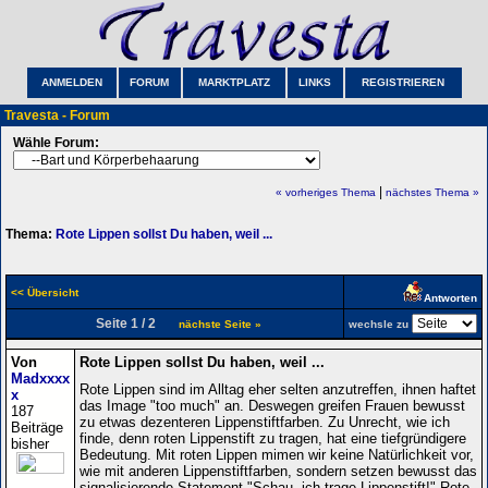
ANMELDEN
FORUM
MARKTPLATZ
LINKS
REGISTRIEREN
Travesta - Forum
Wähle Forum:
|
« vorheriges Thema
nächstes Thema »
Thema:
Rote Lippen sollst Du haben, weil ...
<< Übersicht
Antworten
Seite 1 / 2
nächste Seite »
wechsle zu
Von
Rote Lippen sollst Du haben, weil ...
Madxxxx
Rote Lippen sind im Alltag eher selten anzutreffen, ihnen haftet
x
das Image "too much" an. Deswegen greifen Frauen bewusst
187
zu etwas dezenteren Lippenstiftfarben. Zu Unrecht, wie ich
Beiträge
finde, denn roten Lippenstift zu tragen, hat eine tiefgründigere
bisher
Bedeutung. Mit roten Lippen mimen wir keine Natürlichkeit vor,
wie mit anderen Lippenstiftfarben, sondern setzen bewusst das
signalisierende Statement "Schau, ich trage Lippenstift!" Rote