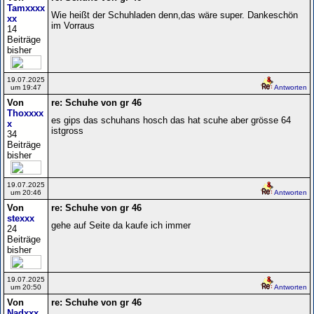
Tamxxxx
Wie heißt der Schuhladen denn,das wäre super. Dankeschön
xx
im Vorraus
14
Beiträge
bisher
19.07.2025
um 19:47
Antworten
Von
re: Schuhe von gr 46
Thoxxxx
es gips das schuhans hosch das hat scuhe aber grösse 64
x
istgross
34
Beiträge
bisher
19.07.2025
um 20:46
Antworten
Von
re: Schuhe von gr 46
stexxx
gehe auf Seite da kaufe ich immer
24
Beiträge
bisher
19.07.2025
um 20:50
Antworten
Von
re: Schuhe von gr 46
Nadxxx