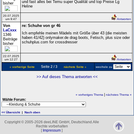
und fast alles bei Temu super Qualität und top Preise Lg
bisher
Heline
20.07.2025
um 9:47
Antworten
Von
re: Schuhe von gr 46
LaCxxx
Ich empfehle meinen Mädels mit Größe über 43 (die meisten
1346
haben 41/42) onlymaker.de drag boots, Fetisch, plus size oder
Beiträge
schuhplus.com for crossdresser
bisher
22.07.2025
um 12:27
Antworten
Seite 2 / 3
« vorherige Seite
nächste Seite »
wechsle zu
>> Auf dieses Thema antworten <<
|
« vorheriges Thema
nächstes Thema »
Wähle Forum:
<< Übersicht
|
Nach oben
Copyright © 2005-2026 deeLINE GmbH, Deutschland.Alle
Rechte vorbehalten
[
Impressum
]