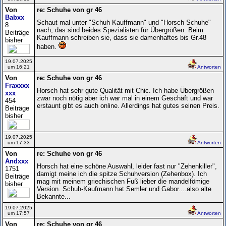
Von
re: Schuhe von gr 46
Babxx
Schaut mal unter "Schuh Kauffmann" und "Horsch Schuhe"
8
nach, das sind beides Spezialisten für Übergrößen. Beim
Beiträge
Kauffmann schreiben sie, dass sie damenhaftes bis Gr.48
bisher
haben.
19.07.2025
um 16:21
Antworten
Von
re: Schuhe von gr 46
Fraxxxx
Horsch hat sehr gute Qualität mit Chic. Ich habe Übergrößen
xxx
zwar noch nötig aber ich war mal in einem Geschäft und war
454
erstaunt gibt es auch online. Allerdings hat gutes seinen Preis.
Beiträge
bisher
19.07.2025
um 17:33
Antworten
Von
re: Schuhe von gr 46
Andxxx
Horsch hat eine schöne Auswahl, leider fast nur "Zehenkiller",
1751
damigt meine ich die spitze Schuhversion (Zehenbox). Ich
Beiträge
mag mit meinem griechischen Fuß lieber die mandelfömige
bisher
Version. Schuh-Kaufmann hat Semler und Gabor....also alte
Bekannte...
19.07.2025
um 17:57
Antworten
Von
re: Schuhe von gr 46