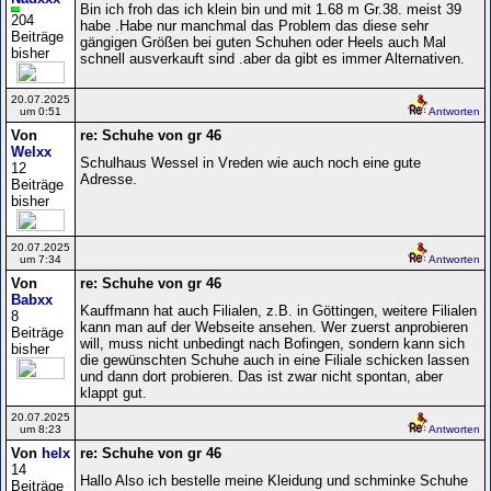
Bin ich froh das ich klein bin und mit 1.68 m Gr.38. meist 39
204
habe .Habe nur manchmal das Problem das diese sehr
Beiträge
gängigen Größen bei guten Schuhen oder Heels auch Mal
bisher
schnell ausverkauft sind .aber da gibt es immer Alternativen.
20.07.2025
um 0:51
Antworten
Von
re: Schuhe von gr 46
Welxx
Schulhaus Wessel in Vreden wie auch noch eine gute
12
Adresse.
Beiträge
bisher
20.07.2025
um 7:34
Antworten
Von
re: Schuhe von gr 46
Babxx
Kauffmann hat auch Filialen, z.B. in Göttingen, weitere Filialen
8
kann man auf der Webseite ansehen. Wer zuerst anprobieren
Beiträge
will, muss nicht unbedingt nach Bofingen, sondern kann sich
bisher
die gewünschten Schuhe auch in eine Filiale schicken lassen
und dann dort probieren. Das ist zwar nicht spontan, aber
klappt gut.
20.07.2025
um 8:23
Antworten
Von
helx
re: Schuhe von gr 46
14
Hallo Also ich bestelle meine Kleidung und schminke Schuhe
Beiträge