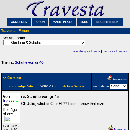
ANMELDEN
FORUM
MARKTPLATZ
LINKS
REGISTRIEREN
Travesta - Forum
Wähle Forum:
|
« vorheriges Thema
nächstes Thema »
Thema:
Schuhe von gr 46
<< Übersicht
Antworten
Seite 2 / 3
« vorherige Seite
nächste Seite »
wechsle zu
Von
re: Schuhe von gr 46
lucxxx
Oh Julia, what is G or H ?? I don t know that size....
280
Beiträge
bisher
19.07.2025
um 16:18
Antworten