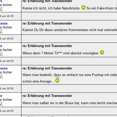
x
re: Erfahrung mit Transwonder
e bisher
Kenne ich nicht, ich habe Naturbrüste.
So ein Fake-Kram br
6 um 18:35
xxxx
re: Erfahrung mit Transwonder
e bisher
Kannst Du Dir diese unnützen Kommentare nicht mal verkneifen?!
6 um 19:52
x
re: Erfahrung mit Transwonder
e bisher
Wieso denn ? Meine Tit*** sind absolut vorzeigbar.
6 um 19:54
xxxx
re: Erfahrung mit Transwonder
e bisher
Wann man bedenkt, dass es einfach nur eine Pushup mit ordentl
schon eine Ansage...
6 um 19:54
x
re: Erfahrung mit Transwonder
e bisher
Wenn man selber nix in der Bluse hat, kann man leicht mecke
6 um 19:55