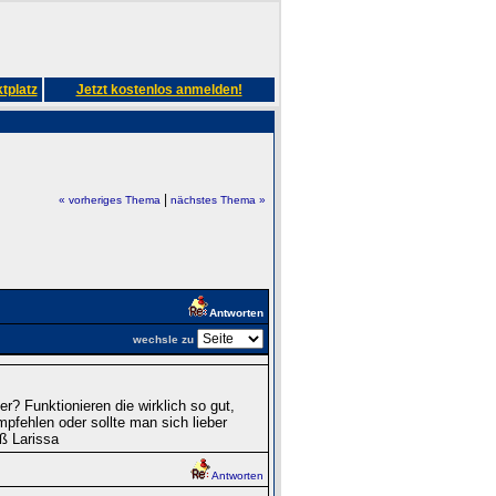
tplatz
Jetzt kostenlos anmelden!
|
« vorheriges Thema
nächstes Thema »
Antworten
wechsle zu
? Funktionieren die wirklich so gut,
pfehlen oder sollte man sich lieber
ß Larissa
Antworten