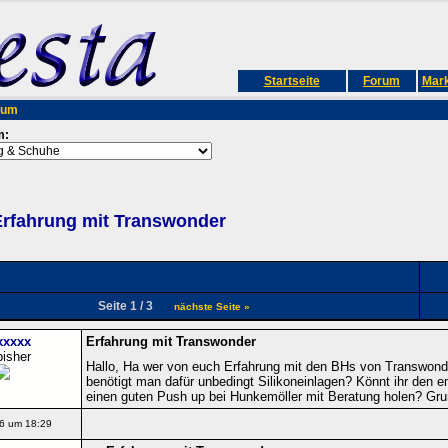
Startseite
Forum
Mark
rum
m:
rfahrung mit Transwonder
Seite 1 / 3
nächste Seite »
xxxxx
Erfahrung mit Transwonder
bisher
Hallo, Ha wer von euch Erfahrung mit den BHs von Transwonder
benötigt man dafür unbedingt Silikoneinlagen? Könnt ihr den em
einen guten Push up bei Hunkemöller mit Beratung holen? Gru
6 um 18:29