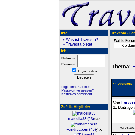
Info
Travesta - Fo
» Was ist Travesta?
Wähle Foru
» Travesta bietet
Ich
Nickname:
Passwort:
Thema:
E
Login merken
<< Übersicht
Login ohne Cookies
Passwort vergessen?
Kostenlos anmelden!
Von
Larxxx
Zufalls Mitglieder
11 Beiträge 
marcella33 (53)
03.08.202
tvandreabern (49)