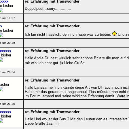
xxxx
re: Erfahrung mit Transwonder
e bisher
Doppelpost...sorry..............
6 um 19:57
x
re: Erfahrung mit Transwonder
e bisher
Ich bin nicht hässlich, denn ich habe was zu bieten.
Und zw
6 um 20:20
xxxxxx
re: Erfahrung mit Transwonder
 bisher
Hallo Andie Du hast wirklich sehr schöne Brüste die man auf d
mir wirklich sehr gut 👍 Liebe Grüße
6 um 20:34
re: Erfahrung mit Transwonder
bisher
Hallo Larissa, nein ich kannte diese Art von BH auch noch nicht
Habe mir das gerade mal angeschaut. Das müsste man echt mal 
im Forum jemand mal seine wirkliche Erfahrung damit. Wäre 
6 um 21:26
xxxxxx
re: Erfahrung mit Transwonder
 bisher
Hallo Und wo ist der Bus ? Mit den Leuten den es interessiert 
Liebe Grüße Jasmin