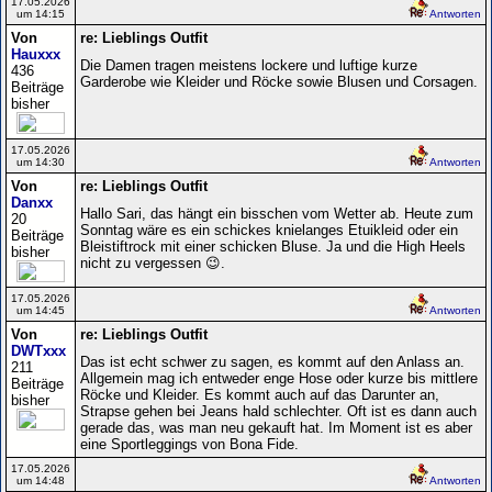
17.05.2026
um 14:15
Antworten
Von
re: Lieblings Outfit
Hauxxx
Die Damen tragen meistens lockere und luftige kurze
436
Garderobe wie Kleider und Röcke sowie Blusen und Corsagen.
Beiträge
bisher
17.05.2026
um 14:30
Antworten
Von
re: Lieblings Outfit
Danxx
Hallo Sari, das hängt ein bisschen vom Wetter ab. Heute zum
20
Sonntag wäre es ein schickes knielanges Etuikleid oder ein
Beiträge
Bleistiftrock mit einer schicken Bluse. Ja und die High Heels
bisher
nicht zu vergessen 😉.
17.05.2026
um 14:45
Antworten
Von
re: Lieblings Outfit
DWTxxx
Das ist echt schwer zu sagen, es kommt auf den Anlass an.
211
Allgemein mag ich entweder enge Hose oder kurze bis mittlere
Beiträge
Röcke und Kleider. Es kommt auch auf das Darunter an,
bisher
Strapse gehen bei Jeans hald schlechter. Oft ist es dann auch
gerade das, was man neu gekauft hat. Im Moment ist es aber
eine Sportleggings von Bona Fide.
17.05.2026
um 14:48
Antworten