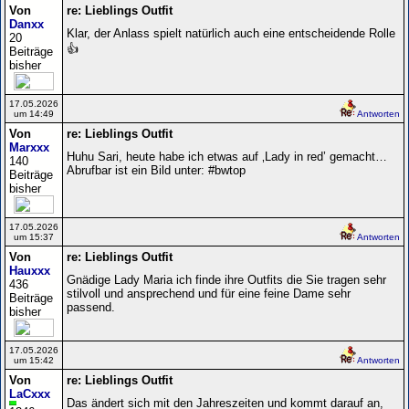
Von
re: Lieblings Outfit
Danxx
Klar, der Anlass spielt natürlich auch eine entscheidende Rolle
20
👍
Beiträge
bisher
17.05.2026
um 14:49
Antworten
Von
re: Lieblings Outfit
Marxxx
Huhu Sari, heute habe ich etwas auf ‚Lady in red’ gemacht…
140
Abrufbar ist ein Bild unter: #bwtop
Beiträge
bisher
17.05.2026
um 15:37
Antworten
Von
re: Lieblings Outfit
Hauxxx
Gnädige Lady Maria ich finde ihre Outfits die Sie tragen sehr
436
stilvoll und ansprechend und für eine feine Dame sehr
Beiträge
passend.
bisher
17.05.2026
um 15:42
Antworten
Von
re: Lieblings Outfit
LaCxxx
Das ändert sich mit den Jahreszeiten und kommt darauf an,