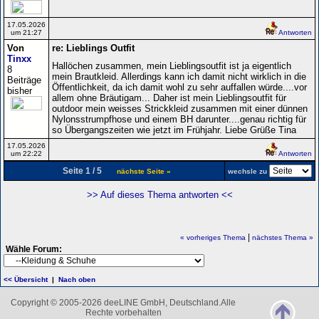
17.05.2026
um 21:27
Antworten
Von
re: Lieblings Outfit
Tinxx
Hallöchen zusammen, mein Lieblingsoutfit ist ja eigentlich
8
mein Brautkleid. Allerdings kann ich damit nicht wirklich in die
Beiträge
Öffentlichkeit, da ich damit wohl zu sehr auffallen würde....vor
bisher
allem ohne Bräutigam... Daher ist mein Lieblingsoutfit für
outdoor mein weisses Strickkleid zusammen mit einer dünnen
Nylonsstrumpfhose und einem BH darunter....genau richtig für
so Übergangszeiten wie jetzt im Frühjahr. Liebe Grüße Tina
17.05.2026
um 22:22
Antworten
Seite 1 / 5
nächste Seite »
wechsle zu
>> Auf dieses Thema antworten <<
|
« vorheriges Thema
nächstes Thema »
Wähle Forum:
<< Übersicht
|
Nach oben
Copyright © 2005-2026 deeLINE GmbH, Deutschland.Alle
Rechte vorbehalten