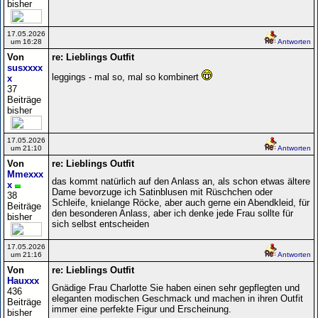
bisher
17.05.2026
um 16:28
Antworten
Von
re: Lieblings Outfit
susxxxx
leggings - mal so, mal so kombinert
x
37
Beiträge
bisher
17.05.2026
um 21:10
Antworten
Von
re: Lieblings Outfit
Mmexxx
das kommt natürlich auf den Anlass an, als schon etwas ältere
x
Dame bevorzuge ich Satinblusen mit Rüschchen oder
38
Schleife, knielange Röcke, aber auch gerne ein Abendkleid, für
Beiträge
den besonderen Anlass, aber ich denke jede Frau sollte für
bisher
sich selbst entscheiden
17.05.2026
um 21:16
Antworten
Von
re: Lieblings Outfit
Hauxxx
Gnädige Frau Charlotte Sie haben einen sehr gepflegten und
436
eleganten modischen Geschmack und machen in ihren Outfit
Beiträge
immer eine perfekte Figur und Erscheinung.
bisher