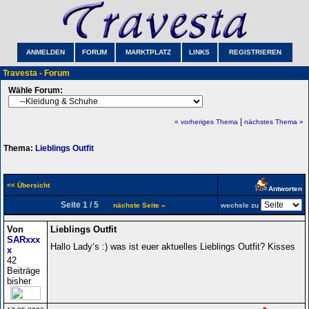
ANMELDEN
FORUM
MARKTPLATZ
LINKS
REGISTRIEREN
Travesta - Forum
Wähle Forum:
|
« vorheriges Thema
nächstes Thema »
Thema:
Lieblings Outfit
<< Übersicht
Antworten
Seite 1 / 5
nächste Seite »
wechsle zu
Von
Lieblings Outfit
SARxxx
Hallo Lady‘s :) was ist euer aktuelles Lieblings Outfit? Kisses
x
42
Beiträge
bisher