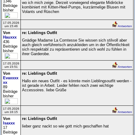
1346
wo ich mich zeige. Derzeit vorwiegend elegante Midiröcke
Beiträge
kombiniert mit Kitten-Heel-Pumps, kurzärmelige Blusen mit
bisher
Volants und Rüschen
17.05.2026
um 15:46
Antworten
Von
re: Lieblings Outfit
Hauxxx
Gnädige Madame La Comtesse Sie wissen sich stilvoll aber
436
auch gleich verführerisch anzukleiden um in der Öffentlichkeit
Beiträge
sich respektabl zu repräsentieren und sich wohl zu fühlen in
bisher
ihrer Garderobe.
17.05.2026
um 15:51
Antworten
Von
re: Lieblings Outfit
Evaxxxx
Hallo ein neues Outfit - es könnte mein Lieblingsoutfit werden -
xx
ist gerade in Arbeit. Leider fehlen noch zwei wichtige
89
Accessoires. liebe Grüße
Beiträge
bisher
17.05.2026
um 16:15
Antworten
Von
re: Lieblings Outfit
Isaxxx
lieber ganz nackt so wie gott mich geschaffen hat
17
Beiträge