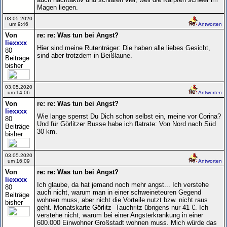
Magen liegen.
03.05.2020
um 9:46
Antworten
Von
re: re: Was tun bei Angst?
liexxxx
Hier sind meine Rutenträger: Die haben alle liebes Gesicht,
80
sind aber trotzdem in Beißlaune.
Beiträge
bisher
03.05.2020
um 14:06
Antworten
Von
re: re: Was tun bei Angst?
liexxxx
Wie lange sperrst Du Dich schon selbst ein, meine vor Corina?
80
Und für Görlitzer Busse habe ich flatrate: Von Nord nach Süd
Beiträge
30 km.
bisher
03.05.2020
um 16:09
Antworten
Von
re: re: Was tun bei Angst?
liexxxx
Ich glaube, da hat jemand noch mehr angst... Ich verstehe
80
auch nicht, warum man in einer schweineteuren Gegend
Beiträge
wohnen muss, aber nicht die Vorteile nutzt bzw. nicht raus
bisher
geht. Monatskarte Görlitz- Tauchritz übrigens nur 41 €. Ich
verstehe nicht, warum bei einer Angsterkrankung in einer
600.000 Einwohner Großstadt wohnen muss. Mich würde das