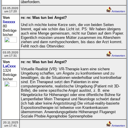
überfordern.
03.05.2020
um 17:20
Antworten
Von
re: re: Was tun bei Angst?
liexxxx
Und ich möchte keine Kerze sein, die von beiden Seiten
80
brennt, egal wie schön das Licht ist. PS: Wir haben übrigens
Beiträge
auch eine Menge gemeinsam, nicht nur Daten auf dem Papier.
bisher
Eigentlich müssten unsere Mütter zusammen ins Altersheim
ziehen und dann rumhypochondern, bis dass der Arzt kommt.
Fehlt noch das Ottervideo:
03.05.2020
um 17:31
Antworten
Von
re: re: Was tun bei Angst?
LaCxxx
Virtuelle Realität (VR): VR-Therapie kann eine sichere
1324
Umgebung schaffen, um Ängste zu konfrontieren und zu
Beiträge
bewältigen, da die Situationen wiederholbar und kontrollierbar
bisher
sind. Ein Therapeut setzt den Patienten in eine
computergenerierte, realistische Umgebung (Patient mit 3D-
Brille), die seine spezifische Angst auslöst, z. B. eine
Hängebrücke für Höhenangst oder eine öffentliche Bühne für
Lampenfieber Mein Therapeut und Neurologe schwört darauf
(ich hab aber keine Angststörung) Die virtual-reality-basierte
Expositionstherapie ist teilweise von Krankenkassen
übernommen. Anwendungsgebiete Höhenangst Flugangst
Soziale Phobie Agoraphobie Spinnenphobie
20.11.2025
um 17:41
Antworten