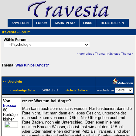
ANMELDEN
FORUM
MARKTPLATZ
LINKS
REGISTRIEREN
Travesta - Forum
Wähle Forum:
|
« vorheriges Thema
nächstes Thema »
Thema:
Was tun bei Angst?
<< Übersicht
Antworten
Seite 2 / 3
« vorherige Seite
nächste Seite »
wechsle zu
Von
re: re: Was tun bei Angst?
liexxxx
Man kann auch sehr schlank werden. Nur funktioniert dann die
80
Rute nicht. Hat man dann ein liebes Gesicht, unterscheidet
Beiträge
man sich kaum von einem Otter. Nur Otter gehen auch mit
bisher
Rute Baden, noch ein Unterschied. Otter leben in einem
dunklen Bau am Wasser, das ist fast wie auf dem U-Boot.
Aber Otter haben einen dichteren Pelz als Transen, sind aber
auch nachtaktiv und schlafen viel, weil die Karpfen schwer im