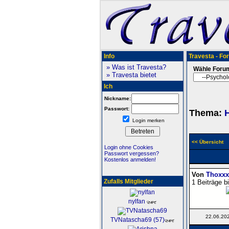
Info
Travesta - Fo
» Was ist Travesta?
Wähle Foru
» Travesta bietet
Ich
Nickname:
Passwort:
Thema:
H
Login merken
<< Übersicht
Login ohne Cookies
Passwort vergessen?
Kostenlos anmelden!
Von
Thoxxx
Zufalls Mitglieder
1 Beiträge b
nylfan
22.06.20
TVNatascha69 (57)