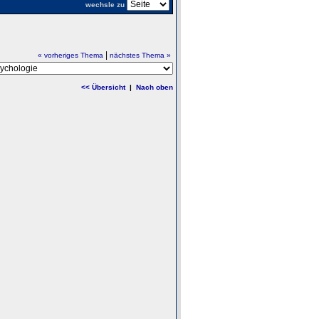
wechsle zu
|
« vorheriges Thema
nächstes Thema »
<< Übersicht
|
Nach oben