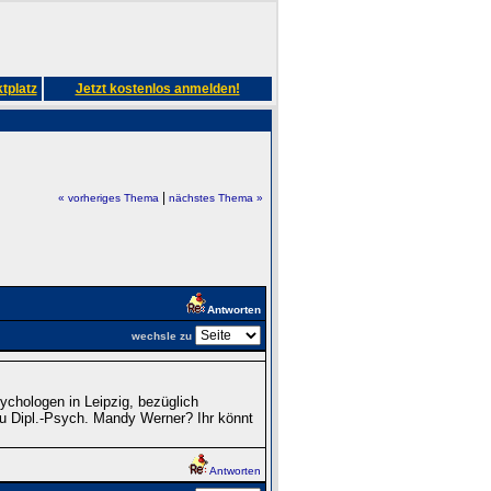
tplatz
Jetzt kostenlos anmelden!
|
« vorheriges Thema
nächstes Thema »
Antworten
wechsle zu
ychologen in Leipzig, bezüglich
au Dipl.-Psych. Mandy Werner? Ihr könnt
Antworten