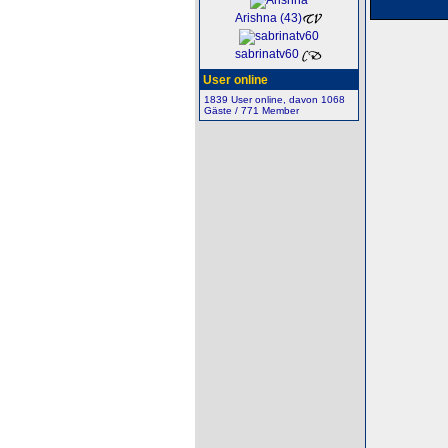
Arishna (43)
sabrinatv60
User online
1839 User online, davon 1068
Gäste / 771 Member