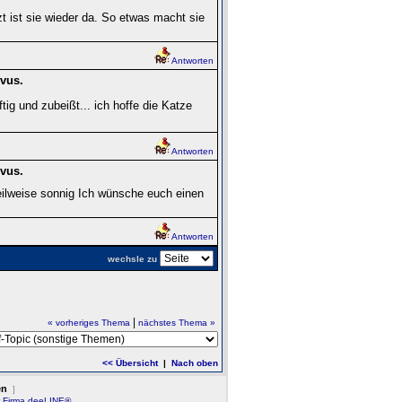
 ist sie wieder da. So etwas macht sie
Antworten
vus.
tig und zubeißt... ich hoffe die Katze
Antworten
vus.
ilweise sonnig Ich wünsche euch einen
Antworten
wechsle zu
|
« vorheriges Thema
nächstes Thema »
<< Übersicht
|
Nach oben
en
]
r Firma deeLINE®.