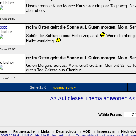
e bisher
Unsere orange Khao Manee Katze war ein paar Tage weg. Jetzt
aber öfters.
6 um 16:53
xxxx
re: Im Osten geht die Sonne auf. Guten morgen, Moin, Ser
 bisher
Schön der Schlange paar Hiebe verpasst.
Wenn die aber gif
bleibt vorsichtig.
6 um 17:07
re: Im Osten geht die Sonne auf. Guten morgen, Moin, Ser
e bisher
Guten Morgen, Servus, Moin, Grüß Gott. im Moment 32 °C. Te
guten Tag Grüsse aus Chonburi
26 um 5:17
Seite 1 / 6
nächste Seite »
>> Auf dieses Thema antworten <<
Wähle Forum:
ome
Partnersuche
Links
Datenschutz
AGB
Impressum
Nach ob
] [
] [
] [
] [
] [
] [
 2005-2026 deeLINE GmbH. Alle Rechte vorbehalten. Travesta® ist eine eingetragene Marke de