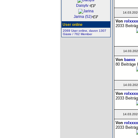
Daisytv
14.03.202
Jarina (52)
Von
rolxxxx
User online
2033 Beiträg
2069 User online, davon 1307
Gäste / 762 Member
14.03.202
Von
baexx
80 Beiträge 
14.03.202
Von
rolxxxx
2033 Beiträg
14.03.202
Von
rolxxxx
2033 Beiträg