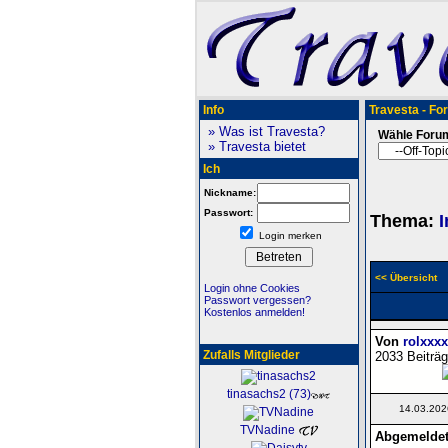
Info
Travesta - Fo
» Was ist Travesta?
Wähle Foru
» Travesta bietet
Ich
Nickname:
Passwort:
Thema:
I
Login merken
<< Übersicht
Login ohne Cookies
Passwort vergessen?
Kostenlos anmelden!
Von
rolxxxx
Zufalls Mitglieder
2033 Beiträg
tinasachs2 (73)
14.03.202
TVNadine
Abgemeldet!