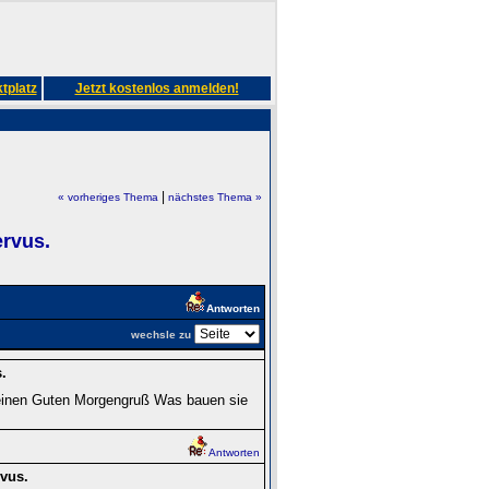
tplatz
Jetzt kostenlos anmelden!
|
« vorheriges Thema
nächstes Thema »
ervus.
Antworten
wechsle zu
.
 einen Guten Morgengruß Was bauen sie
Antworten
vus.