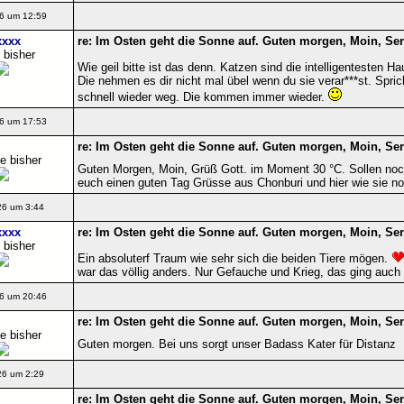
6 um 12:59
xxxx
re: Im Osten geht die Sonne auf. Guten morgen, Moin, Ser
 bisher
Wie geil bitte ist das denn. Katzen sind die intelligentesten 
Die nehmen es dir nicht mal übel wenn du sie verar***st. Spric
schnell wieder weg. Die kommen immer wieder.
6 um 17:53
re: Im Osten geht die Sonne auf. Guten morgen, Moin, Ser
e bisher
Guten Morgen, Moin, Grüß Gott. im Moment 30 °C. Sollen noc
euch einen guten Tag Grüsse aus Chonburi und hier wie sie no
26 um 3:44
xxxx
re: Im Osten geht die Sonne auf. Guten morgen, Moin, Ser
 bisher
Ein absoluterf Traum wie sehr sich die beiden Tiere mögen.
war das völlig anders. Nur Gefauche und Krieg, das ging auch 
6 um 20:46
re: Im Osten geht die Sonne auf. Guten morgen, Moin, Ser
e bisher
Guten morgen. Bei uns sorgt unser Badass Kater für Distanz
26 um 2:29
re: Im Osten geht die Sonne auf. Guten morgen, Moin, Ser