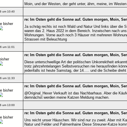
Moin, und der Westen, der geht unter, ähm, meine, im Westen 
6 um 10:40
re: Im Osten geht die Sonne auf. Guten morgen, Moin, Ser
e bisher
Ja schräg rechts ist noch Wald und Natur Und links über die 
waren das 2. Haus 2022 in dem Bereich. Inzwischen nach uns
Wohnungen. Vorne auch noch 3 Häuser mit mehreren Wohnung
Strassen mit Beleuchtung
6 um 11:01
re: Im Osten geht die Sonne auf. Guten morgen, Moin, Ser
bisher
Diese unterschwellige Art der politischen Unkorrektheit erkannt
trotz jahrzehntelangen Selbstversuchen nie herausfinden könn
jedenfalls ist heute Samstag, der 14..... und die Scheibe dreht
6 um 11:33
re: Im Osten geht die Sonne auf. Guten morgen, Moin, Ser
e bisher
@Original_Hexer Verkauft ist das Nachbarhaus. Aber die Käufe
demnächst werden meine Katzen Meldung machen.
6 um 13:00
re: Im Osten geht die Sonne auf. Guten morgen, Moin, Ser
e bisher
Uns reicht unser Häuschen. Wir sind nur zu zweit. Aber mit 
Natur und Felder und Palmenhaine Diese Streuner-Katze kommt 