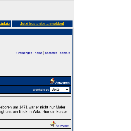
tplatz
Jetzt kostenlos anmelden!
|
« vorheriges Thema
nächstes Thema »
Antworten
wechsle zu
eboren um 1471 war er nicht nur Maler
gt uns ein Blick in Wiki. Hier ein kurzer
Antworten