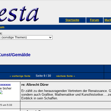
Startseite
Forum
Mark
rum
m:
Kunst/Gemälde
Seite 9 / 30
« vorherige Seite
nächste Seite »
xxxxxx
re: Albrecht Dürer
e bisher
Er zählt zu den herausragenden Vertretern der Renaissance. G
sondern auch Grafiker, Mathematiker und Kunsthistoriker.....zei
Einblick in sein Schaffen.
25 um 5:33