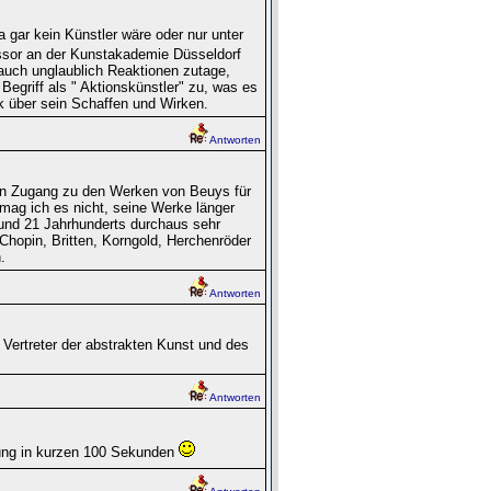
 gar kein Künstler wäre oder nur unter
ssor an der Kunstakademie Düsseldorf
e auch unglaublich Reaktionen zutage,
Begriff als " Aktionskünstler" zu, was es
ick über sein Schaffen und Wirken.
Antworten
nen Zugang zu den Werken von Beuys für
 mag ich es nicht, seine Werke länger
 und 21 Jahrhunderts durchaus sehr
Chopin, Britten, Korngold, Herchenröder
.
Antworten
Vertreter der abstrakten Kunst und des
Antworten
ärung in kurzen 100 Sekunden