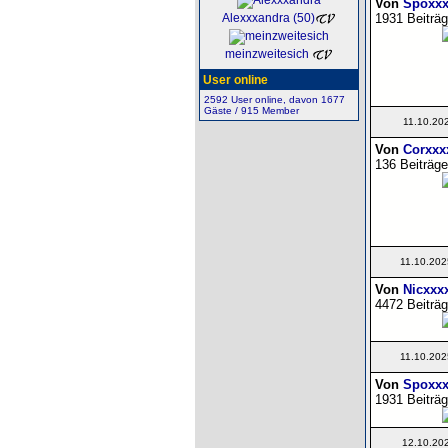
Von
Spoxxx
1931 Beiträg
Alexxxandra (50)
meinzweitesich
User online
2592 User online, davon 1677
Gäste / 915 Member
11.10.20
Von
Corxxx
136 Beiträge
11.10.202
Von
Nicxxx
4472 Beiträg
11.10.202
Von
Spoxxx
1931 Beiträg
12.10.20