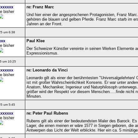
xxxxxx
re: Franz Marc
e bisher
Und hier einer der angesprochenen Protagonisten, Franz Mar
gehören die blauen und gelben Pferde. Franz Marc starb im erst
Jahren an der Front.
25 um 6:38
xxx
Paul Klee
e bisher
Der Schweizer Künstler vereinte in seinen Werken Elemente 
Expressionismus.
5 um 10:25
xxxxxx
re: Leonardo da Vinci
e bisher
Leonardo gilt als einer der berühmtesten "Universalgelehrten/ G
ist mit großer Wahrscheinlichkeit Konsens. Er war unter andere
Anatom, Mechaniker, Ingenieur und Naturphilosoph unterwegs.
größer wird der Respekt vor diesem Menschen.....finde nicht nur
Minuten.
25 um 5:45
xxxxxx
re: Peter Paul Rubens
e bisher
Rubens gilt als einer der bedeutendsten Maler des Barock. Es
Lager, die einen meinen er wäre 1577 in Siegen geboren, die 
Antwerpen das Licht der Welt erblickte. Hier ein ca. 5 minütige