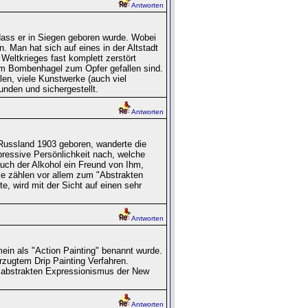
Antworten
 dass er in Siegen geboren wurde. Wobei
. Man hat sich auf eines in der Altstadt
Weltkrieges fast komplett zerstört
em Bombenhagel zum Opfer gefallen sind.
len, viele Kunstwerke (auch viel
nden und sichergestellt.
Antworten
n Russland 1903 geboren, wanderte die
ressive Persönlichkeit nach, welche
uch der Alkohol ein Freund von Ihm,
ke zählen vor allem zum "Abstrakten
, wird mit der Sicht auf einen sehr
Antworten
mein als "Action Painting" benannt wurde.
rzugtem Drip Painting Verfahren.
es abstrakten Expressionismus der New
Antworten