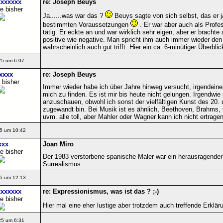
xxxxxx
re: Joseph Beuys
e bisher
Ja......was war das ?
Beuys sagte von sich selbst, das er ja
bestimmten Voraussetzungen
. Er war aber auch als Profe
tätig. Er eckte an und war wirklich sehr eigen, aber er bracht
positive wie negative. Man spricht ihm auch immer wieder den 
wahrscheinlich auch gut trifft. Hier ein ca. 6-minütiger Überbl
25 um 6:07
xxxx
re: Joseph Beuys
 bisher
Immer wieder habe ich über Jahre hinweg versucht, irgendei
mich zu finden. Es ist mir bis heute nicht gelungen. Irgendwie
anzuschauen, obwohl ich sonst der vielfältigen Kunst des 20.
zugewandt bin. Bei Musik ist es ähnlich, Beethoven, Brahms, 
uvm. alle toll, aber Mahler oder Wagner kann ich nicht ertragen
5 um 10:42
xxx
Joan Miro
e bisher
Der 1983 verstorbene spanische Maler war ein herausragender 
Surrealismus.
5 um 12:13
xxxxxx
re: Expressionismus, was ist das ? ;-)
e bisher
Hier mal eine eher lustige aber trotzdem auch treffende Erkl
25 um 6:31