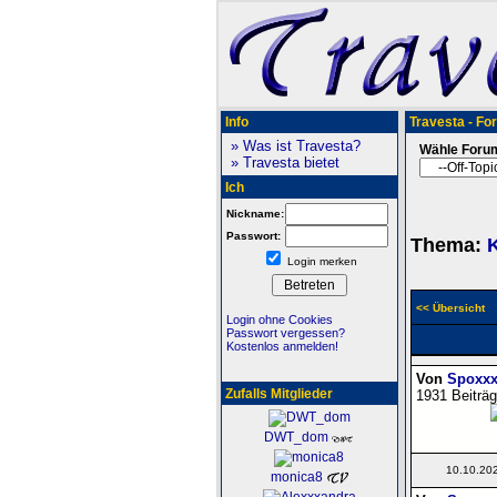
Info
Travesta - Fo
» Was ist Travesta?
Wähle Foru
» Travesta bietet
Ich
Nickname:
Passwort:
Thema:
Login merken
<< Übersicht
Login ohne Cookies
Passwort vergessen?
Kostenlos anmelden!
Von
Spoxxx
Zufalls Mitglieder
1931 Beiträg
DWT_dom
10.10.20
monica8