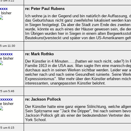
25 um 5:22
xxxx
re: Peter Paul Rubens
 bisher
Ich wohne ja in der Gegend und bin natürlich der Auffassung,
das Geburtshaus nicht ganz zweifelsfrei lokalisiert werden kann
in Siegen festgelegt. Da aber die Stadt zum Ende des zweiten 
wurde, könnte es auch eines der Häuser gewesen sein, die d
Im Übrigen wurden hier in Siegen in einem alten Bergwerksstol
Beutekunst)versteckt und später von den US-Amerikanern gefu
5 um 11:30
xxxxxx
re: Mark Rothko
e bisher
Der Künstler in 4 Minuten......(hatten wir noch nicht, oder?) I
Familie 1913 in die USA aus. Man sagte Ihm eine manisch-dep
durchaus auch in seinen Werken sichtbar werden. Leider war a
welcher nach und nach seine Gesundheit ruinierte. Seine Wer
Expressionismus". Wer mehr über den Künstler erfahren möchte
interessanten, unangepassten Künstler belohnt.
25 um 5:46
xxxxxx
re: Jackson Pollock
e bisher
Der Künstler hatte eine ganz eigene Stilrichtung, welche allge
Sein Spitzname war "Jack the Dripper", frei nach seinem bevo
Jackson Pollock gilt als einer der bedeutendsten Vertreter d
York School.
25 um 6:15