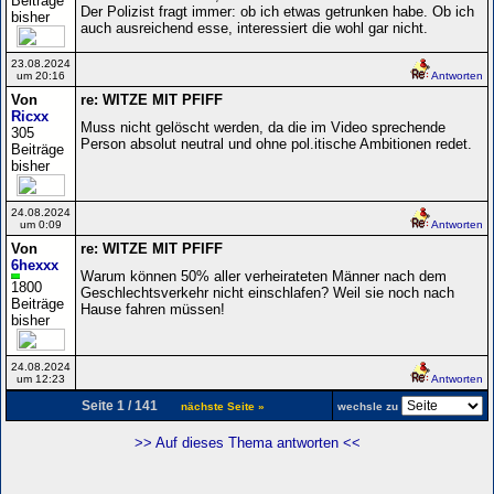
Beiträge
Der Polizist fragt immer: ob ich etwas getrunken habe. Ob ich
bisher
auch ausreichend esse, interessiert die wohl gar nicht.
23.08.2024
um 20:16
Antworten
Von
re: WITZE MIT PFIFF
Ricxx
Muss nicht gelöscht werden, da die im Video sprechende
305
Person absolut neutral und ohne pol.itische Ambitionen redet.
Beiträge
bisher
24.08.2024
um 0:09
Antworten
Von
re: WITZE MIT PFIFF
6hexxx
Warum können 50% aller verheirateten Männer nach dem
1800
Geschlechtsverkehr nicht einschlafen? Weil sie noch nach
Beiträge
Hause fahren müssen!
bisher
24.08.2024
um 12:23
Antworten
Seite 1 / 141
nächste Seite »
wechsle zu
>> Auf dieses Thema antworten <<