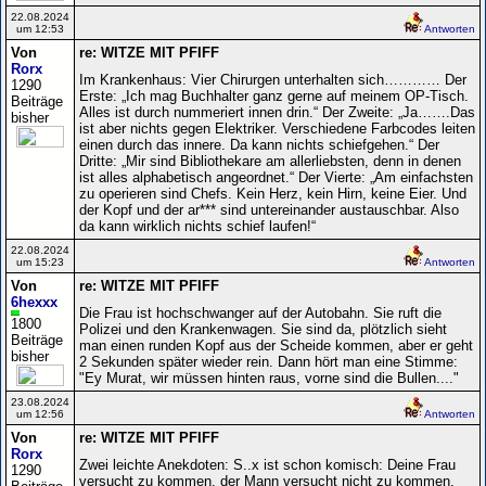
22.08.2024
um 12:53
Antworten
Von
re: WITZE MIT PFIFF
Rorx
Im Krankenhaus: Vier Chirurgen unterhalten sich………… Der
1290
Erste: „Ich mag Buchhalter ganz gerne auf meinem OP-Tisch.
Beiträge
Alles ist durch nummeriert innen drin.“ Der Zweite: „Ja…….Das
bisher
ist aber nichts gegen Elektriker. Verschiedene Farbcodes leiten
einen durch das innere. Da kann nichts schiefgehen.“ Der
Dritte: „Mir sind Bibliothekare am allerliebsten, denn in denen
ist alles alphabetisch angeordnet.“ Der Vierte: „Am einfachsten
zu operieren sind Chefs. Kein Herz, kein Hirn, keine Eier. Und
der Kopf und der ar*** sind untereinander austauschbar. Also
da kann wirklich nichts schief laufen!“
22.08.2024
um 15:23
Antworten
Von
re: WITZE MIT PFIFF
6hexxx
Die Frau ist hochschwanger auf der Autobahn. Sie ruft die
1800
Polizei und den Krankenwagen. Sie sind da, plötzlich sieht
Beiträge
man einen runden Kopf aus der Scheide kommen, aber er geht
bisher
2 Sekunden später wieder rein. Dann hört man eine Stimme:
"Ey Murat, wir müssen hinten raus, vorne sind die Bullen...."
23.08.2024
um 12:56
Antworten
Von
re: WITZE MIT PFIFF
Rorx
Zwei leichte Anekdoten: S..x ist schon komisch: Deine Frau
1290
versucht zu kommen, der Mann versucht nicht zu kommen.