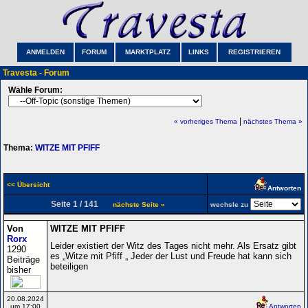
ANMELDEN
FORUM
MARKTPLATZ
LINKS
REGISTRIEREN
Travesta - Forum
Wähle Forum:
|
« vorheriges Thema
nächstes Thema »
Thema:
WITZE MIT PFIFF
<< Übersicht
Antworten
Seite 1 / 141
nächste Seite »
wechsle zu
Von
WITZE MIT PFIFF
Rorx
Leider existiert der Witz des Tages nicht mehr. Als Ersatz gibt
1290
es „Witze mit Pfiff „ Jeder der Lust und Freude hat kann sich
Beiträge
beteiligen
bisher
20.08.2024
um 17:00
Antworten