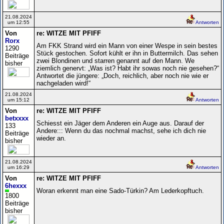
21.08.2024
um 12:55
Antworten
Von
re: WITZE MIT PFIFF
Rorx
Am FKK Strand wird ein Mann von einer Wespe in sein bestes
1290
Stück gestochen. Sofort kühlt er ihn in Buttermilch. Das sehen
Beiträge
zwei Blondinen und starren genannt auf den Mann. We
bisher
ziemlich genervt: „Was ist? Habt ihr sowas noch nie gesehen?“
Antwortet die jüngere: „Doch, reichlich, aber noch nie wie er
nachgeladen wird!“
21.08.2024
um 15:12
Antworten
Von
re: WITZE MIT PFIFF
betxxxx
Schiesst ein Jäger dem Anderen ein Auge aus. Darauf der
133
Andere::: Wenn du das nochmal machst, sehe ich dich nie
Beiträge
wieder an.
bisher
21.08.2024
um 16:29
Antworten
Von
re: WITZE MIT PFIFF
6hexxx
Woran erkennt man eine Sado-Türkin? Am Lederkopftuch.
1800
Beiträge
bisher