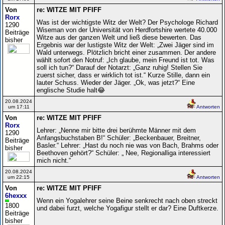
Von
re: WITZE MIT PFIFF
Rorx
Was ist der wichtigste Witz der Welt? Der Psychologe Richard
1290
Wiseman von der Universität von Herdfortshire wertete 40.000
Beiträge
Witze aus der ganzen Welt und ließ diese bewerten. Das
bisher
Ergebnis war der lustigste Witz der Welt: „Zwei Jäger sind im
Wald unterwegs. Plötzlich bricht einer zusammen. Der andere
wählt sofort den Notruf: „Ich glaube, mein Freund ist tot. Was
soll ich tun?“ Darauf der Notarzt: „Ganz ruhig! Stellen Sie
zuerst sicher, dass er wirklich tot ist.“ Kurze Stille, dann ein
lauter Schuss. Wieder der Jäger. „Ok, was jetzt?“ Eine
englische Studie halt😂
20.08.2024
um 17:11
Antworten
Von
re: WITZE MIT PFIFF
Rorx
Lehrer: „Nenne mir bitte drei berühmte Männer mit dem
1290
Anfangsbuchstaben B!“ Schüler: „Beckenbauer, Breitner,
Beiträge
Basler.“ Lehrer: „Hast du noch nie was von Bach, Brahms oder
bisher
Beethoven gehört?“ Schüler: „ Nee, Regionalliga interessiert
mich nicht.“
20.08.2024
um 22:15
Antworten
Von
re: WITZE MIT PFIFF
6hexxx
Wenn ein Yogalehrer seine Beine senkrecht nach oben streckt
1800
und dabei furzt, welche Yogafigur stellt er dar? Eine Duftkerze.
Beiträge
bisher