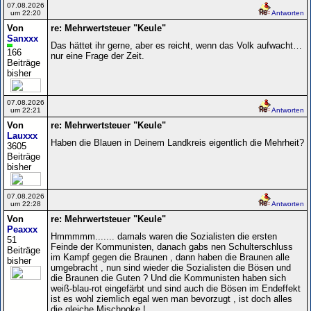
07.08.2026
um 22:20
Antworten
Von
re: Mehrwertsteuer "Keule"
Sanxxx
Das hättet ihr gerne, aber es reicht, wenn das Volk aufwacht…
166
nur eine Frage der Zeit.
Beiträge
bisher
07.08.2026
um 22:21
Antworten
Von
re: Mehrwertsteuer "Keule"
Lauxxx
Haben die Blauen in Deinem Landkreis eigentlich die Mehrheit?
3605
Beiträge
bisher
07.08.2026
um 22:28
Antworten
Von
re: Mehrwertsteuer "Keule"
Peaxxx
Hmmmmm....... damals waren die Sozialisten die ersten
51
Feinde der Kommunisten, danach gabs nen Schulterschluss
Beiträge
im Kampf gegen die Braunen , dann haben die Braunen alle
bisher
umgebracht , nun sind wieder die Sozialisten die Bösen und
die Braunen die Guten ? Und die Kommunisten haben sich
weiß-blau-rot eingefärbt und sind auch die Bösen im Endeffekt
ist es wohl ziemlich egal wen man bevorzugt , ist doch alles
die gleiche Mischpoke !