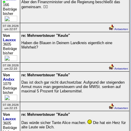
Aber den Finanzminister und die Regierung beschließt das
166
gemeinsam. 🤷‍♀️
Beiträge
bisher
07.08.2026
um 22:07
Antworten
Von
re: Mehrwertsteuer "Keule"
Lauxxx
Haben die Blauen in Deinem Landkreis eigentlich eine
3605
Mehrheit?
Beiträge
bisher
07.08.2026
um 22:10
Antworten
Von
re: Mehrwertsteuer "Keule"
Andxx
Das ist doch gar nicht durchsetzbar. Aufgrund der steigenden
1079
Armut muss man gegensteuern und die MWSt. senken auf
Beiträge
maximal 5 Prozent für Lebensmittel.
bisher
07.08.2026
um 22:15
Antworten
Von
re: Mehrwertsteuer "Keule"
Lauxxx
Das würde sicher Tante Alice machen.
Die hat ein Herz für
3605
alte Leute wie Dich.
Beiträge