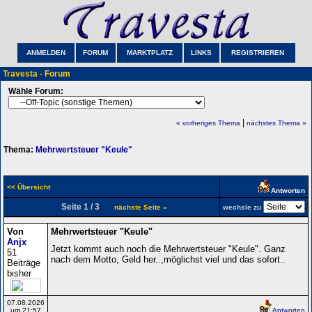
ANMELDEN
FORUM
MARKTPLATZ
LINKS
REGISTRIEREN
Travesta - Forum
Wähle Forum:
|
« vorheriges Thema
nächstes Thema »
Thema:
Mehrwertsteuer "Keule"
<< Übersicht
Antworten
Seite 1 / 3
nächste Seite »
wechsle zu
Von
Mehrwertsteuer "Keule"
Anjx
Jetzt kommt auch noch die Mehrwertsteuer "Keule". Ganz
51
nach dem Motto, Geld her..,möglichst viel und das sofort..
Beiträge
bisher
07.08.2026
um 21:57
Antworten