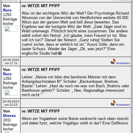
Von
re: WITZE MIT PFIFF
Rorx
Was ist der wichtigste Witz der Welt? Der Psychologe Richard
1293
Wiseman von der Universität von Herdfortshire wertete 40.000
Beiträge
Witze aus der ganzen Welt und ließ diese bewerten. Das
bisher
Ergebnis war der lustigste Witz der Welt: „Zwei Jäger sind im
Wald unterwegs. Plötzlich bricht einer zusammen. Der andere
wählt sofort den Notruf: „Ich glaube, mein Freund ist tot. Was
soll ich tun?“ Darauf der Notarzt: „Ganz ruhig! Stellen Sie
zuerst sicher, dass er wirklich tot ist.“ Kurze Stille, dann ein
lauter Schuss. Wieder der Jäger. „Ok, was jetzt?“ Eine
englische Studie halt😂
20.08.2024
um 17:11
Antworten
Von
re: WITZE MIT PFIFF
Rorx
Lehrer: „Nenne mir bitte drei berühmte Männer mit dem
1293
Anfangsbuchstaben B!“ Schüler: „Beckenbauer, Breitner,
Beiträge
Basler.“ Lehrer: „Hast du noch nie was von Bach, Brahms oder
bisher
Beethoven gehört?“ Schüler: „ Nee, Regionalliga interessiert
mich nicht.“
20.08.2024
um 22:15
Antworten
Von
re: WITZE MIT PFIFF
6hexxx
Wenn ein Yogalehrer seine Beine senkrecht nach oben streckt
1811
und dabei furzt, welche Yogafigur stellt er dar? Eine Duftkerze.
Beiträge
bisher