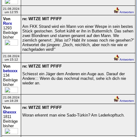
21.08.2024
um 12:55
Antworten
Von
re: WITZE MIT PFIFF
Rorx
Am FKK Strand wird ein Mann von einer Wespe in sein bestes
1293
Stück gestochen. Sofort kühlt er ihn in Buttermilch. Das sehen
Beiträge
zwei Blondinen und starren genannt auf den Mann. We
bisher
ziemlich genervt: „Was ist? Habt ihr sowas noch nie gesehen?“
Antwortet die jüngere: „Doch, reichlich, aber noch nie wie er
nachgeladen wird!“
21.08.2024
um 15:12
Antworten
Von
re: WITZE MIT PFIFF
betxxxx
Schiesst ein Jäger dem Anderen ein Auge aus. Darauf der
134
Andere::: Wenn du das nochmal machst, sehe ich dich nie
Beiträge
wieder an.
bisher
21.08.2024
um 16:29
Antworten
Von
re: WITZE MIT PFIFF
6hexxx
Woran erkennt man eine Sado-Türkin? Am Lederkopftuch.
1811
Beiträge
bisher