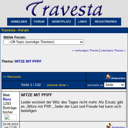
ANMELDEN
FORUM
MARKTPLATZ
LINKS
REGISTRIEREN
Travesta - Forum
Wähle Forum:
|
« vorheriges Thema
nächstes Thema »
Thema:
WITZE MIT PFIFF
<< Übersicht
Antworten
Seite 1 / 142
nächste Seite »
wechsle zu
Von
WITZE MIT PFIFF
Rorx
Leider existiert der Witz des Tages nicht mehr. Als Ersatz gibt
1293
es „Witze mit Pfiff „ Jeder der Lust und Freude hat kann sich
Beiträge
beteiligen
bisher
20.08.2024
um 17:00
Antworten