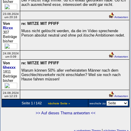
Der Polizist fragt immer: ob ich etwas getrunken habe. Ob ich
bisher
auch ausreichend esse, interessiert die wohl gar nicht.
23.08.2024
um 20:16
Antworten
Von
re: WITZE MIT PFIFF
Ricxx
Muss nicht gelöscht werden, da die im Video sprechende
307
Person absolut neutral und ohne pol.itische Ambitionen redet.
Beiträge
bisher
24.08.2024
um 0:09
Antworten
Von
re: WITZE MIT PFIFF
6hexxx
Warum können 50% aller verheirateten Männer nach dem
1811
Geschlechtsverkehr nicht einschlafen? Weil sie noch nach
Beiträge
Hause fahren müssen!
bisher
24.08.2024
um 12:23
Antworten
Seite 1 / 142
nächste Seite »
wechsle zu
>> Auf dieses Thema antworten <<
|
« vorheriges Thema
nächstes Thema »