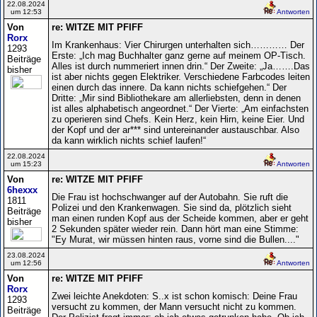
22.08.2024
um 12:53
Antworten
Von
re: WITZE MIT PFIFF
Rorx
Im Krankenhaus: Vier Chirurgen unterhalten sich………… Der
1293
Erste: „Ich mag Buchhalter ganz gerne auf meinem OP-Tisch.
Beiträge
Alles ist durch nummeriert innen drin.“ Der Zweite: „Ja…….Das
bisher
ist aber nichts gegen Elektriker. Verschiedene Farbcodes leiten
einen durch das innere. Da kann nichts schiefgehen.“ Der
Dritte: „Mir sind Bibliothekare am allerliebsten, denn in denen
ist alles alphabetisch angeordnet.“ Der Vierte: „Am einfachsten
zu operieren sind Chefs. Kein Herz, kein Hirn, keine Eier. Und
der Kopf und der ar*** sind untereinander austauschbar. Also
da kann wirklich nichts schief laufen!“
22.08.2024
um 15:23
Antworten
Von
re: WITZE MIT PFIFF
6hexxx
Die Frau ist hochschwanger auf der Autobahn. Sie ruft die
1811
Polizei und den Krankenwagen. Sie sind da, plötzlich sieht
Beiträge
man einen runden Kopf aus der Scheide kommen, aber er geht
bisher
2 Sekunden später wieder rein. Dann hört man eine Stimme:
"Ey Murat, wir müssen hinten raus, vorne sind die Bullen...."
23.08.2024
um 12:56
Antworten
Von
re: WITZE MIT PFIFF
Rorx
Zwei leichte Anekdoten: S..x ist schon komisch: Deine Frau
1293
versucht zu kommen, der Mann versucht nicht zu kommen.
Beiträge