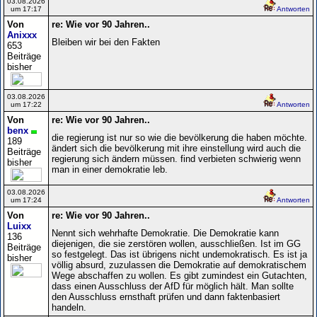
03.08.2026
um 17:17
Antworten
Von
re: Wie vor 90 Jahren..
Anixxx
Bleiben wir bei den Fakten
653
Beiträge
bisher
03.08.2026
um 17:22
Antworten
Von
re: Wie vor 90 Jahren..
benx
die regierung ist nur so wie die bevölkerung die haben möchte.
189
ändert sich die bevölkerung mit ihre einstellung wird auch die
Beiträge
regierung sich ändern müssen. find verbieten schwierig wenn
bisher
man in einer demokratie leb.
03.08.2026
um 17:24
Antworten
Von
re: Wie vor 90 Jahren..
Luixx
Nennt sich wehrhafte Demokratie. Die Demokratie kann
136
diejenigen, die sie zerstören wollen, ausschließen. Ist im GG
Beiträge
so festgelegt. Das ist übrigens nicht undemokratisch. Es ist ja
bisher
völlig absurd, zuzulassen die Demokratie auf demokratischem
Wege abschaffen zu wollen. Es gibt zumindest ein Gutachten,
dass einen Ausschluss der AfD für möglich hält. Man sollte
den Ausschluss ernsthaft prüfen und dann faktenbasiert
handeln.