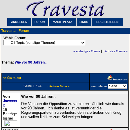
ANMELDEN
FORUM
MARKTPLATZ
LINKS
REGISTRIEREN
Travesta - Forum
Wähle Forum:
|
« vorheriges Thema
nächstes Thema »
Thema:
Wie vor 90 Jahren..
<< Übersicht
Antworten
Seite 1 / 24
nächste Seite »
wechsle zu
Von
Wie vor 90 Jahren..
Jacxxxx
Der Versuch die Opposition zu verbieten.. ähnlich wie damals
x
vor 90 Jahren.. Ich denke es ist vernünftiger die
16
Regierungsparteien zu verbieten, denn sie treiben den Krieg
Beiträge
und wollen Kritiker zum Schweigen bringen..
bisher