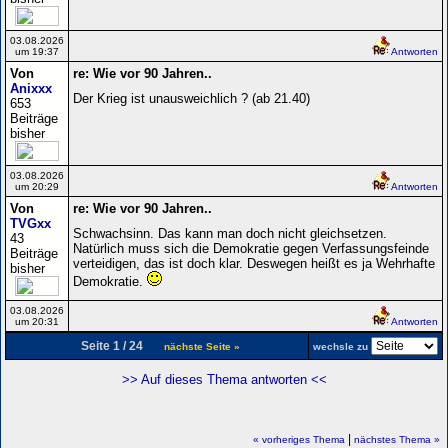
03.08.2026
um 19:37
Antworten
Von
re: Wie vor 90 Jahren..
Anixxx
Der Krieg ist unausweichlich ? (ab 21.40)
653
Beiträge
bisher
03.08.2026
um 20:29
Antworten
Von
re: Wie vor 90 Jahren..
TVGxx
Schwachsinn. Das kann man doch nicht gleichsetzen.
43
Natürlich muss sich die Demokratie gegen Verfassungsfeinde
Beiträge
verteidigen, das ist doch klar. Deswegen heißt es ja Wehrhafte
bisher
Demokratie.
03.08.2026
um 20:31
Antworten
Seite 1 / 24
nächste Seite »
wechsle zu
>> Auf dieses Thema antworten <<
|
« vorheriges Thema
nächstes Thema »