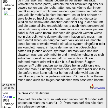
du muss aber auch etwas bedenken bei deiner aussage.
189
verbietet du diese partei, wird ein teil der bevölkerung das als
Beiträge
beweis sehen das die recht hatten und es könnte dan in der
bisher
bevölkerung noch schlimmer werden. grad wenn die mehrheit
von volk ihr recht/wille nicht bekommt. es ist halt schwer so
viele leute so friedlich wie möglich zu halten ob die partei
wirklich die demokratie abschaff oder nicht lieg in der zukunft
und die partei alleine entscheidet es ja auch nicht sondern bei
der abstimmung wären noch immer leute von anderne parteien
dabei außer wenn überall nur noch die gewählt werden würde.
wenn das volk keine demokratie mehr haben will, muss man
auch damit leben, es häng halt vom volk ab was es möchte.
sonst kommt entweder wieder ein altes system eingeführt oder
ein komplett neues. im laufe der menschheit-Geschichte
hatten wir ja auch andere systeme und man kann halt nur
abwarten was das volk möchte und in welche richtung es sich
entwickelt. gesetze bringen halt nix wenn das volk ein
aufstand macht oder willst du z.b. 4-5 millionen Bürgern
einsperren? dafür sind zu wenig plätze frei in gefängnis und
dann hät man für richtige verbrechers kein platz mehr und läss
die laufen. man kann halt nur hoffen bei jeder wahl das die
bevölkerung friedliche parteien wählen. PS: bei solche themen
muss man auch die folgen nachdenken was passieren könnte.
03.08.2026
um 19:02
Antworten
Von
re: Wie vor 90 Jahren..
Andxx
Man darf das alle nicht so verbissen sehen. Wo 9 Kinder satt
1061
werden da reicht es auch für 10. Denn man darf das alle nicht
Beiträge
so verbissen sehen :
bisher