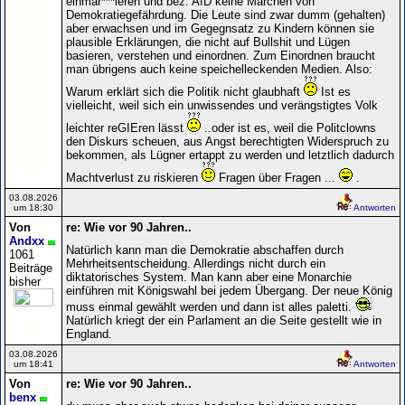
einmar***ieren und bez. AfD keine Märchen von
Demokratiegefährdung. Die Leute sind zwar dumm (gehalten)
aber erwachsen und im Gegegnsatz zu Kindern können sie
plausible Erklärungen, die nicht auf Bullshit und Lügen
basieren, verstehen und einordnen. Zum Einordnen braucht
man übrigens auch keine speichelleckenden Medien. Also:
Warum erklärt sich die Politik nicht glaubhaft
Ist es
vielleicht, weil sich ein unwissendes und verängstigtes Volk
leichter reGIEren lässt
..oder ist es, weil die Politclowns
den Diskurs scheuen, aus Angst berechtigten Widerspruch zu
bekommen, als Lügner ertappt zu werden und letztlich dadurch
Machtverlust zu riskieren
Fragen über Fragen ...
.
03.08.2026
um 18:30
Antworten
Von
re: Wie vor 90 Jahren..
Andxx
Natürlich kann man die Demokratie abschaffen durch
1061
Mehrheitsentscheidung. Allerdings nicht durch ein
Beiträge
diktatorisches System. Man kann aber eine Monarchie
bisher
einführen mit Königswahl bei jedem Übergang. Der neue König
muss einmal gewählt werden und dann ist alles paletti.
Natürlich kriegt der ein Parlament an die Seite gestellt wie in
England.
03.08.2026
um 18:41
Antworten
Von
re: Wie vor 90 Jahren..
benx