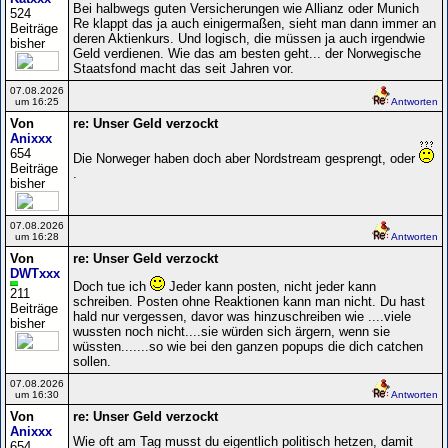
Bei halbwegs guten Versicherungen wie Allianz oder Munich
524
Re klappt das ja auch einigermaßen, sieht man dann immer an
Beiträge
deren Aktienkurs. Und logisch, die müssen ja auch irgendwie
bisher
Geld verdienen. Wie das am besten geht... der Norwegische
Staatsfond macht das seit Jahren vor.
07.08.2026
um 16:25
Antworten
Von
re: Unser Geld verzockt
Anixxx
654
Die Norweger haben doch aber Nordstream gesprengt, oder
Beiträge
.
bisher
07.08.2026
um 16:28
Antworten
Von
re: Unser Geld verzockt
DWTxxx
Doch tue ich
Jeder kann posten, nicht jeder kann
211
schreiben. Posten ohne Reaktionen kann man nicht. Du hast
Beiträge
hald nur vergessen, davor was hinzuschreiben wie ....viele
bisher
wussten noch nicht....sie würden sich ärgern, wenn sie
wüssten.......so wie bei den ganzen popups die dich catchen
sollen.
07.08.2026
um 16:30
Antworten
Von
re: Unser Geld verzockt
Anixxx
Wie oft am Tag musst du eigentlich politisch hetzen, damit
654