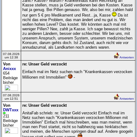
zahlt? Kasse? Warum? Krankenhaus kann Rechnung an
Kasse stellen, muss ja Geld verdienen bei den Kosten. Kasse
hat ja genug. Bei Pillen genauso. Wir, also bei mir, zahlen hald
nur gern 5 € pro Medikament und Rest...ja, Kasse
Da ist
nicht das eine Problem, das man ändert und nu gut is. Wir
wollen hohes Level? Das kostet. Wir könnten auch mal mit
weniger Pillen? Nee, zahlt ja Kasse. Ich sage bewusst nichts
zu anderen Ländern, besser oder schlechter. Wir bei uns, mit
unserem Anspruch, unserem System, unserem medizinischen
Konsum, darum gehts doch. Ist Zustand, auch nicht wie vor
annudazumal, als Landkarten noch anders waren.
07.08.2026
um 12:38
Antworten
Von
re: Unser Geld verzockt
Anixxx
Einfach mal im Netz suchen nach "Krankenkassen verzocken
654
Millionen mit Immobilien"
-
Beiträge
bisher
07.08.2026
um 12:51
Antworten
Von
re: Unser Geld verzockt
DWTxxx
AnitaFab schrieb: re: Unser Geld verzockt Einfach mal im
211
Netz suchen nach "Krankenkassen verzocken Millionen mit
Beiträge
Immobilien" Einfach mal hinschreiben, was man meinst, wenn
bisher
man nen Post startet, nicht so halbherzig was hinklatschen
und meinen, die Menschen springen drauf auf. Andere googeln
lassen statt selbst was sagen.