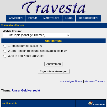
ANMELDEN
FORUM
MARKTPLATZ
LINKS
REGISTRIEREN
Travesta - Forum
Wähle Forum:
Abstimmung
1.Plötes Karnkenkasse |-0
2.Egal, ich bin reich und scheiß auf alles B-0~
3.Ab in den Knast :auszuck:
|
« vorheriges Thema
nächstes Thema »
Thema:
Unser Geld verzockt
<< Übersicht
Antworten