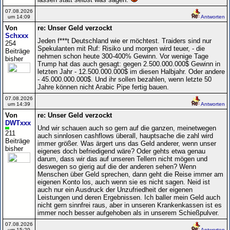
07.08.2026
um 14:09
Antworten
Von
re: Unser Geld verzockt
Schxxx
Jeden f***t Deutschland wie er möchtest. Traiders sind nur
254
Spekulanten mit Ruf: Risiko und morgen wird teuer, - die
Beiträge
nehmen schon heute 300-400% Gewinn. Vor wenige Tage
bisher
Trump hat das auch gesagt: gegen 2.500.000.000$ Gewinn in
letzten Jahr - 12.500.000.000$ im diesen Halbjahr. Oder andere
- 45.000.000.000$. Und ihr sollen bezahlen, wenn letzte 50
Jahre können nicht Arabic Pipe fertig bauen.
07.08.2026
um 14:39
Antworten
Von
re: Unser Geld verzockt
DWTxxx
Und wir schauen auch so gern auf die ganzen, meinetwegen
211
auch sinnlosen cashflows überall, hauptsache die zahl wird
Beiträge
immer größer. Was ärgert uns das Geld anderer, wenn unser
bisher
eigenes doch befriedigend wäre? Oder gehts etwa genau
darum, dass wir das auf unseren Tellern nicht mögen und
deswegen so gierig auf die der anderen sehen? Wenn
Menschen über Geld sprechen, dann geht die Reise immer am
eigenen Konto los, auch wenn sie es nicht sagen. Neid ist
auch nur ein Ausdruck der Unzufriedheit der eigenen
Leistungen und deren Ergebnissen. Ich baller mein Geld auch
nicht gern sinnfrei raus, aber in unseren Krankenkassen ist es
immer noch besser aufgehoben als in unserem Schießpulver.
07.08.2026
um 15:29
Antworten