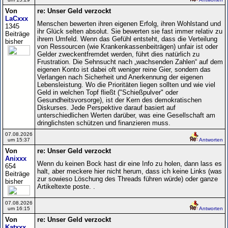
Von
re: Unser Geld verzockt
LaCxxx
Menschen bewerten ihren eigenen Erfolg, ihren Wohlstand und
1345
ihr Glück selten absolut. Sie bewerten sie fast immer relativ zu
Beiträge
ihrem Umfeld. Wenn das Gefühl entsteht, dass die Verteilung
bisher
von Ressourcen (wie Krankenkassenbeiträgen) unfair ist oder
Gelder zweckentfremdet werden, führt dies natürlich zu
Frustration. Die Sehnsucht nach „wachsenden Zahlen“ auf dem
eigenen Konto ist dabei oft weniger reine Gier, sondern das
Verlangen nach Sicherheit und Anerkennung der eigenen
Lebensleistung. Wo die Prioritäten liegen sollten und wie viel
Geld in welchen Topf fließt ("Schießpulver" oder
Gesundheitsvorsorge), ist der Kern des demokratischen
Diskurses. Jede Perspektive darauf basiert auf
unterschiedlichen Werten darüber, was eine Gesellschaft am
dringlichsten schützen und finanzieren muss.
07.08.2026
um 15:37
Antworten
Von
re: Unser Geld verzockt
Anixxx
Wenn du keinen Bock hast dir eine Info zu holen, dann lass es
654
halt, aber meckere hier nicht herum, dass ich keine Links (was
Beiträge
zur sowieso Löschung des Threads führen würde) oder ganze
bisher
Artikeltexte poste. .
07.08.2026
um 16:15
Antworten
Von
re: Unser Geld verzockt
Katxxx