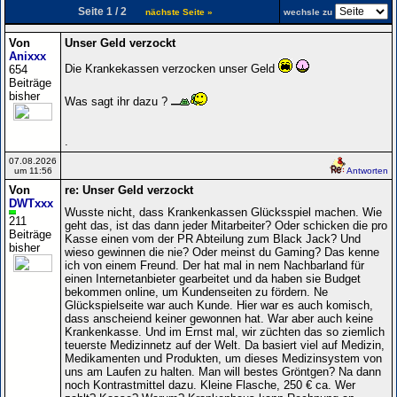
Seite 1 / 2
nächste Seite »
wechsle zu
Von
Unser Geld verzockt
Anixxx
Die Krankekassen verzocken unser Geld
654
Beiträge
bisher
Was sagt ihr dazu ?
.
07.08.2026
um 11:56
Antworten
Von
re: Unser Geld verzockt
DWTxxx
Wusste nicht, dass Krankenkassen Glücksspiel machen. Wie
211
geht das, ist das dann jeder Mitarbeiter? Oder schicken die pro
Beiträge
Kasse einen vom der PR Abteilung zum Black Jack? Und
bisher
wieso gewinnen die nie? Oder meinst du Gaming? Das kenne
ich von einem Freund. Der hat mal in nem Nachbarland für
einen Internetanbieter gearbeitet und da haben sie Budget
bekommen online, um Kundenseiten zu fördern. Ne
Glückspielseite war auch Kunde. Hier war es auch komisch,
dass anscheiend keiner gewonnen hat. War aber auch keine
Krankenkasse. Und im Ernst mal, wir züchten das so ziemlich
teuerste Medizinnetz auf der Welt. Da basiert viel auf Medizin,
Medikamenten und Produkten, um dieses Medizinsystem von
uns am Laufen zu halten. Man will bestes Gröntgen? Na dann
noch Kontrastmittel dazu. Kleine Flasche, 250 € ca. Wer