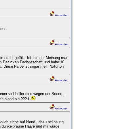
Antworten
dort
Antworten
 es ihr gefällt. Ich bin der Meinung man
inem Perücken Fachgeschäft und habe 10
. Diese Farbe ist sogar mein Naturton
Antworten
mmer viel heller sind wegen der Sonne....
ch blond bin ??? L
Antworten
lich stehe auf blond , dazu hellhäutig
h dunkelbraune Haare und mir wurde