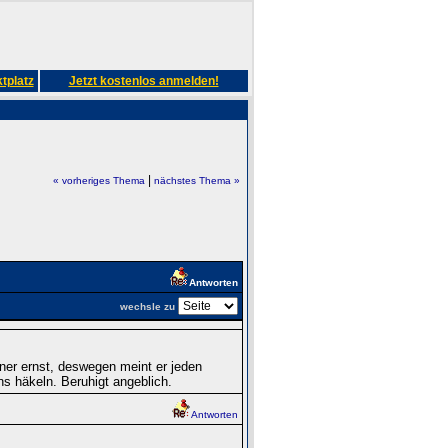
tplatz
Jetzt kostenlos anmelden!
|
« vorheriges Thema
nächstes Thema »
Antworten
wechsle zu
ner ernst, deswegen meint er jeden
ins häkeln. Beruhigt angeblich.
Antworten