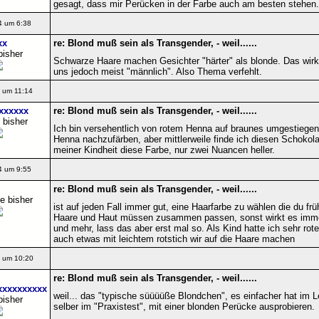
gesagt, dass mir Perücken in der Farbe auch am besten stehen.
4 um 6:38
xx
re: Blond muß sein als Transgender, - weil......
bisher
Schwarze Haare machen Gesichter "härter" als blonde. Das wirkt
uns jedoch meist "männlich". Also Thema verfehlt.
 um 11:14
xxxxxx
re: Blond muß sein als Transgender, - weil......
 bisher
Ich bin versehentlich von rotem Henna auf braunes umgestiegen.
Henna nachzufärben, aber mittlerweile finde ich diesen Schokola
meiner Kindheit diese Farbe, nur zwei Nuancen heller.
4 um 9:55
re: Blond muß sein als Transgender, - weil......
e bisher
ist auf jeden Fall immer gut, eine Haarfarbe zu wählen die du frü
Haare und Haut müssen zusammen passen, sonst wirkt es immer
und mehr, lass das aber erst mal so. Als Kind hatte ich sehr ro
auch etwas mit leichtem rotstich wir auf die Haare machen
 um 10:20
re: Blond muß sein als Transgender, - weil......
xxxxxxxxxx
weil... das "typische süüüüße Blondchen", es einfacher hat im L
bisher
selber im "Praxistest", mit einer blonden Perücke ausprobieren.