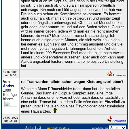
spielt sich auch im Kopf ab, was dann in der Realität gar nicht
so ist. Ich bin auch ab und zu als Transperson öffentlich
unterwegs. Bin noch nie blöd angesprochen worden, hab von
Frauen auch schon oft Komplimente bekommen. Es kommt
auch drauf an, ob man sich selbstbewusst und positiv zeigt
oder eher ängstlich unterwegs ist. Ob man auf Menschen zu
geht oder lieber stumm ist und auf den Boden schaut. Glotzer
wird es immer geben, jedem wird man es nie recht machen
können. So what? Mein Leben, meine Entscheidung. Ich
kenne auch einige andere Männer, die sich weiblich kleiden,
bei denen es auch sehr gut und stimmig aussieht und die viel
mehr positive als negative Erfahrungen berichten. Auf dem
Land in einem 200 Einwohner Dorf mag das alles noch etwas
anders und konservativer aussehen, aber auch dort kann man
Aufklärungsarbeit leisten, wenn man eine positive Einstellung
hat.
07.07.2026
um 9:06
Antworten
Von
re: Tras werden, allein schon wegen Kleidungsvorlieben?
Andxx
Wenn ein Mann FRauenkleider trägt, dann hat das natürlich
1080
Gründe. Das kann ein Ödipus-Komplex sein, eine irrige
Beiträge
Annahme dass er eine Frau ist oder auch dass er tatsächlich
bisher
eine echte Transe ist. In jedem Falle wäre das im Einzelfall zu
prüfen unter Hinzuziehung eines Psychologen oder zumindest
eines Hausarztes.
07.07.2026
um 15:18
Antworten
Seite 1 / 3
nächste Seite »
wechsle zu