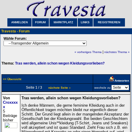
ANMELDEN
FORUM
MARKTPLATZ
LINKS
REGISTRIEREN
Travesta - Forum
Wähle Forum:
|
« vorheriges Thema
nächstes Thema »
Thema:
Tras werden, allein schon wegen Kleidungsvorlieben?
<< Übersicht
Antworten
Seite 1 / 3
nächste Seite »
wechsle zu
Von
Tras werden, allein schon wegen Kleidungsvorlieben?
Croxxxx
Ich denke Männern, die gerne feminine Klleidung auch in der
x
Öffentlichkeit tragen möchten bleibt nur eigentlich dieser
5
Schritt. Der Grund liegt allein in der mangelnden Akzeptanz der
Beiträge
Gesellschaft bei der Kleidungswahl. Bei beiden Geschlechtern
bisher
wird allgemeine Unis**kleidung (T-Schirt, Jeans und Sneakers)
voll akzeptiert und ist quasi Standard. Zieht Frau sich z.B. ein
Männerhemd mit Krawatte an oder einen Herrenhut auf, wird