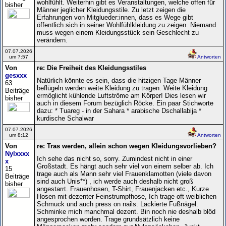
wohlfühlt. Weiterhin gibt es Veranstaltungen, welche offen für
bisher
Männer jeglicher Kleidungsstile. Zu letzt zeigen die
Erfahrungen von Mitglueder:innen, dass es Wege gibt
öffentlich sich in seiner Wohlfühlkleidung zu zeigen. Niemand
muss wegen einem Kleidungsstück sein Geschlecht zu
verändern.
07.07.2026
um 7:57
Antworten
Von
re: Die Freiheit des Kleidungsstiles
gesxxx
Natürlich könnte es sein, dass die hitzigen Tage Männer
63
beflügeln werden weite Kleidung zu tragen. Weite Kleidung
Beiträge
ermöglicht kühlende Luftströme am Körper! Dies lesen wir
bisher
auch in diesem Forum bezüglich Röcke. Ein paar Stichworte
dazu: * Tuareg - in der Sahara * arabische Dschallabija *
kurdische Schalwar
07.07.2026
um 8:12
Antworten
Von
re: Tras werden, allein schon wegen Kleidungsvorlieben?
Nylxxxx
Ich sehe das nicht so, sorry. Zumindest nicht in einer
x
Großstadt. Es hängt auch sehr viel von einem selber ab. Ich
15
trage auch als Mann sehr viel Frauenklamotten (viele davon
Beiträge
sind auch Unis**) , ich werde auch deshalb nicht groß
bisher
angestarrt. Frauenhosen, T-Shirt, Frauenjacken etc., Kurze
Hosen mit dezenter Feinstrumpfhose, Ich trage oft weiblichen
Schmuck und auch press on nails. Lackierte Fußnägel.
Schminke mich manchmal dezent. Bin noch nie deshalb blöd
angesprochen worden. Trage grundsätzlich keine