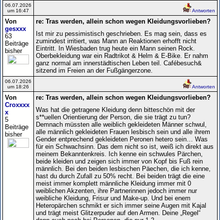
06.07.2026
um 16:47
Antworten
Von
re: Tras werden, allein schon wegen Kleidungsvorlieben?
gesxxx
Ist mir zu pessimistisch geschrieben. Es mag sein, dass es
63
zumindest irritiert, was Mann an Reaktionen erhofft nicht
Beiträge
Eintritt. In Wiesbaden trug heute ein Mann seinen Rock.
bisher
Oberbekleidung war ein Radtrikot & Helm & E-Bike. Er nahm
ganz normal am innerstädtischen Leben teil. Cafébesuch&
sitzend im Freien an der Fußgängerzone.
06.07.2026
um 18:26
Antworten
Von
re: Tras werden, allein schon wegen Kleidungsvorlieben?
Croxxxx
Was hat die getragene Kleidung denn bitteschön mit der
x
s**uellen Orientierung der Person, die sie trägt zu tun?
5
Demnach müssten alle weiblich gekleideten Männer schwul,
Beiträge
alle männlich gekleideten Frauen lesbisch sein und alle ihrem
bisher
Gender entprechend gekleideten Peronen hetero sein… Was
für ein Schwachsinn. Das dem nicht so ist, weiß ich direkt aus
meinem Bekanntenkreis. Ich kenne ein schwules Pärchen,
beide kleiden und zeigen sich immer von Kopf bis Fuß rein
männlich. Bei den beiden lesbischen Päechen, die ich kenne,
hast du durch Zufall zu 50% recht. Bei beiden trägt die eine
meist immer komplett männliche Kleidung immer mit 0
weiblichen Akzenten, ihre Partnerinnen jedoch immer nur
weibliche Kleidung, Frisur und Make-up. Und bei enem
Heteropärchen schmikt er sich immer seine Augen mit Kajal
und trägt meist Glitzerpuder auf den Armen. Deine „Regel“