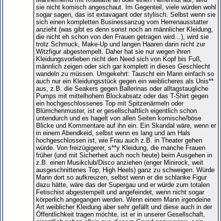
sie nicht komisch angeschaut. Im Gegenteil, viele würden wohl
sogar sagen, das ist extavagant oder stylisch. Selbst wenn sie
sich einen kompletten Businessanzug vom Herrenausstatter
anzieht (was gibt es denn sonst noch an männlicher Kleidung,
die nicht eh schon von den Frauen getragen wird…), wird sie
trotz Schmuck, Make-Up und langen Haaren darin nicht zur
Witzfigur abgestempelt. Daher hat sie nur wegen ihren
Kleidungsvorlieben nicht den Need sich von Kopf bis Fuß,
männlich zeigen oder sich gar komplett in dieses Geschlecht
wandeln zu müssen. Umgekehrt: Tauscht ein Mann einfach so
auch nur ein Kleidungsstück gegen ein weiblicheres als Unis**
aus, z.B. die Seakers gegen Ballerinas oder alltagstaugliche
Pumps mit mittelhohem Blockabsatz oder das T-Shirt gegen
ein hochgeschlossenes Top mit Spitzenärmeln oder
Blümchenmuster, ist er gesellschaftlich eigentlich schon
untendurch und es hagelt von allen Seiten komische/böse
Blicke und Kommentare auf ihn ein. Ein Skandal wäre, wenn er
in einem Abendkeid, selbst wenn es lang und am Hals
hochgeschlossen ist, wie Frau auch z.B. in Theater gehen
würde. Von freizügigerer, s**y Kleidung, die manche Frauen
früher (und mit Sicherheit auch noch heute) beim Ausgehen in
z.B. einen Musikclub/Disco anziehen (enger Minirock, weit
ausgeschnittenes Top, High Heels) ganz zu schweigen. Würde
Mann dort so aufkreuzen, selbst wenn er die schlanke Figur
dazu hätte, wäre das der Supergau und er würde zum totalen
Fetischist abgestempelt und angefeindet, wenn nicht sogar
körperlich angegangen werden. Wenn einem Mann irgendeine
Art weiblicher Kleidung aber sehr gefällt und diese auch in der
Öffentlichkeit tragen möchte, ist er in unserer Gesellschaft,