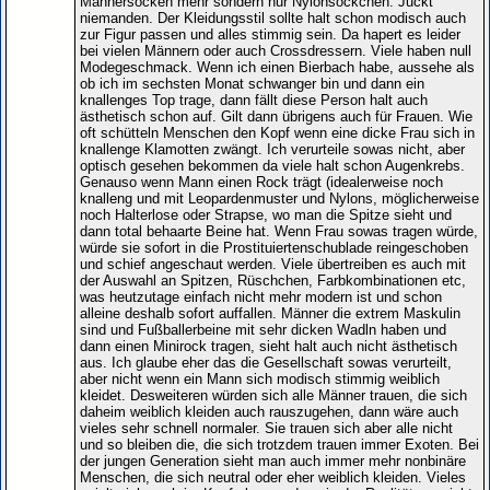
Männersocken mehr sondern nur Nylonsöckchen. Juckt
niemanden. Der Kleidungsstil sollte halt schon modisch auch
zur Figur passen und alles stimmig sein. Da hapert es leider
bei vielen Männern oder auch Crossdressern. Viele haben null
Modegeschmack. Wenn ich einen Bierbach habe, aussehe als
ob ich im sechsten Monat schwanger bin und dann ein
knallenges Top trage, dann fällt diese Person halt auch
ästhetisch schon auf. Gilt dann übrigens auch für Frauen. Wie
oft schütteln Menschen den Kopf wenn eine dicke Frau sich in
knallenge Klamotten zwängt. Ich verurteile sowas nicht, aber
optisch gesehen bekommen da viele halt schon Augenkrebs.
Genauso wenn Mann einen Rock trägt (idealerweise noch
knalleng und mit Leopardenmuster und Nylons, möglicherweise
noch Halterlose oder Strapse, wo man die Spitze sieht und
dann total behaarte Beine hat. Wenn Frau sowas tragen würde,
würde sie sofort in die Prostituiertenschublade reingeschoben
und schief angeschaut werden. Viele übertreiben es auch mit
der Auswahl an Spitzen, Rüschchen, Farbkombinationen etc,
was heutzutage einfach nicht mehr modern ist und schon
alleine deshalb sofort auffallen. Männer die extrem Maskulin
sind und Fußballerbeine mit sehr dicken Wadln haben und
dann einen Minirock tragen, sieht halt auch nicht ästhetisch
aus. Ich glaube eher das die Gesellschaft sowas verurteilt,
aber nicht wenn ein Mann sich modisch stimmig weiblich
kleidet. Desweiteren würden sich alle Männer trauen, die sich
daheim weiblich kleiden auch rauszugehen, dann wäre auch
vieles sehr schnell normaler. Sie trauen sich aber alle nicht
und so bleiben die, die sich trotzdem trauen immer Exoten. Bei
der jungen Generation sieht man auch immer mehr nonbinäre
Menschen, die sich neutral oder eher weiblich kleiden. Vieles