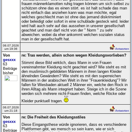
frauen männerklamotten ruhig tragen können um sich selbst zu
schützen ohne das es einen stört. es ist halt schade das man
nicht einfach das anziehen kann was man möchte, egal
welches geschlecht man ist ohne das jemand diskriminiert
oder beleidigt oder sofort in eine schublade gesteck wird. leider
wird halt auch sehr auf das aussehen in unserer gesellschaft
geachtet und man darf nicht von der " Norm " zu sehr
abweichen. wobei da eher ankommt welchen sozialen status
man in der gesellschafft hat.
06.07.2026
um 19:36
Antworten
Von
re: Tras werden, allein schon wegen Kleidungsvorlieben?
gesxxx
Stimmt diese Bild wirklich, dass Mann in von Frauen
63
vereinnahmter Kleidung nicht geachtet wird? Wie steht es mit
Beiträge
den muslimisch gebildeten Männern in ihren langen Kleider
bisher
ähnelnden Gewändern? Wie steht es mit den superreichen
Männern in der arabischen Welt in ihrer "Frauenkleidung"? Mir
fallen für Wiesbaden aktuell 2 Männer ein, welche den Rock in
ihren Alltag als Mann integriert haben. Steige ich in die Szene
werden sich mehrere nicht-Frauen finden, welche Röcke oder
Kleider punktuell tragen.
06.07.2026
um 21:18
Antworten
Von
re: Die Freiheit des Kleidungsstiles
gesxxx
Diese Eingangsthese würde ignorieren, dass es verschiedene
63
Plattformen gibt, wo mensch so sein kann, wie er sich
Beiträge