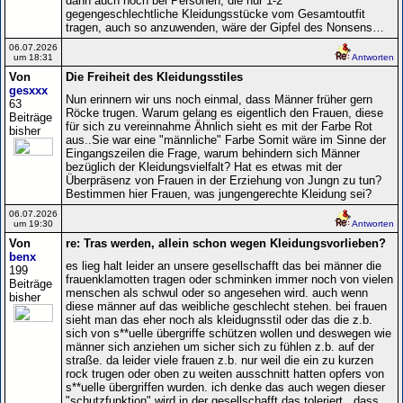
dann auch noch bei Personen, die nur 1-2
gegengeschlechtliche Kleidungsstücke vom Gesamtoutfit
tragen, auch so anzuwenden, wäre der Gipfel des Nonsens…
06.07.2026
um 18:31
Antworten
Von
Die Freiheit des Kleidungsstiles
gesxxx
Nun erinnern wir uns noch einmal, dass Männer früher gern
63
Röcke trugen. Warum gelang es eigentlich den Frauen, diese
Beiträge
für sich zu vereinnahme Ähnlich sieht es mit der Farbe Rot
bisher
aus..Sie war eine "männliche" Farbe Somit wäre im Sinne der
Eingangszeilen die Frage, warum behindern sich Männer
bezüglich der Kleidungsvielfalt? Hat es etwas mit der
Überpräsenz von Frauen in der Erziehung von Jungn zu tun?
Bestimmen hier Frauen, was jungengerechte Kleidung sei?
06.07.2026
um 19:30
Antworten
Von
re: Tras werden, allein schon wegen Kleidungsvorlieben?
benx
es lieg halt leider an unsere gesellschafft das bei männer die
199
frauenklamotten tragen oder schminken immer noch von vielen
Beiträge
menschen als schwul oder so angesehen wird. auch wenn
bisher
diese männer auf das weibliche geschlecht stehen. bei frauen
sieht man das eher noch als kleidugnsstil oder das die z.b.
sich von s**uelle übergriffe schützen wollen und deswegen wie
männer sich anziehen um sicher sich zu fühlen z.b. auf der
straße. da leider viele frauen z.b. nur weil die ein zu kurzen
rock trugen oder oben zu weiten ausschnitt hatten opfers von
s**uelle übergriffen wurden. ich denke das auch wegen dieser
"schutzfunktion" wird in der gesellschafft das toleriert , dass