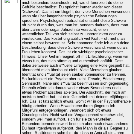
mich besonders beeindruckt, ist, wie differenziert du deine
Gefühle beschreibst. Du sprichst immer wieder von dieser
“Schwere”. Das ist ein Begriff, den viele Menschen verwenden,
wenn sie über langanhaltende psychische Belastungen
sprechen. Psychologisch betrachtet entsteht diese Schwere
oft nicht durch das, was man ist, sondern dadurch, dass man
über Jahre oder sogar Jahrzehnte versucht, einen
wesentlichen Teil von sich selbst zu unterdrücken oder zu
verstecken. Das kostet unglaublich viel Kraft – oft mehr, als
einem selbst bewusst ist. Sehr spannend finde ich auch deine
Beschreibung, dass diese Schwere verschwand, wenn du als
Frau leben konntest. Das ist ein wichtiger psychologischer
Hinweis. Unser Gehirn reagiert oft mit Erleichterung, wenn wir
etwas tun, das sich stimmig und authentisch anfühlt. Dass
dabei zeitweise auch s**uelle Erregung eine Rolle gespielt hat,
überrascht mich überhaupt nicht. Viele Menschen glauben,
Identität und s**ualität seien sauber voneinander zu trennen.
So funktioniert die Psyche aber nicht. Freude, Erleichterung,
Sehnsucht, Nähe und s**ualität beeinflussen sich gegenseitig.
Deshalb würde ich daraus weder etwas Besonderes noch
etwas Problematisches ableiten. Der Abschnitt, der mich am
meisten berührt hat, ist dein Gespräch mit deinem elfjährigen
Ich. Das ist tatsächlich etwas, womit wir in der Psychotherapie
häufig arbeiten. Wenn Erwachsene ihrem jüngeren Ich
Mitgefühl entgegenbringen, verändert sich oft etwas
Grundlegendes. Nicht weil die Vergangenheit verschwindet,
sondern weil man aufhört, sich für sie zu verurteilen.
Besonders bemerkenswert finde ich aber noch etwas anderes.
Du hast irgendwann aufgehört, den Mann in dir als Gegner zu
sehen. Stattdessen schreibst du, dass er Anja all die Jahre