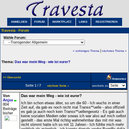
ANMELDEN
FORUM
MARKTPLATZ
LINKS
REGISTRIEREN
Travesta - Forum
Wähle Forum:
|
« vorheriges Thema
nächstes Thema »
Thema:
Das war mein Weg - wie ist eurer?
<< Übersicht
Antworten
Seite 1 / 7
nächste Seite »
wechsle zu
Von
Das war mein Weg - wie ist eurer?
Anjxx
Ich bin schon etwas älter, so um die 60 - Ich wuchs in einer
804
Zeit auf, da gab es noch nicht mal Transs**uelle - also offiziell
Beiträge
es gab ja auch noch kein Transs**uellengesetz - Es gab auch
bisher
keine sozialen Medien oder sowas ich war also auf mich selbst
gestellt - das erste Mal richtig wahrnehmbar das mit mir was
nicht stimmt hatte ich so mit 11 Jahren - Ich fühlte mich mehr
weiblich als männlich - ich kannte damals weder Begriffe dafür