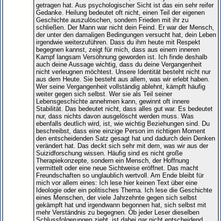
getragen hat. Aus psychologischer Sicht ist das ein sehr reifer
Gedanke. Heilung bedeutet oft nicht, einen Teil der eigenen
Geschichte auszulöschen, sondern Frieden mit ihr zu
schließen. Der Mann war nicht dein Feind. Er war der Mensch,
der unter den damaligen Bedingungen versucht hat, dein Leben
irgendwie weiterzuführen. Dass du ihm heute mit Respekt
begegnen kannst, zeigt für mich, dass aus einem inneren
Kampf langsam Versöhnung geworden ist. Ich finde deshalb
auch deine Aussage wichtig, dass du deine Vergangenheit
nicht verleugnen möchtest. Unsere Identität besteht nicht nur
aus dem Heute. Sie besteht aus allem, was wir erlebt haben.
Wer seine Vergangenheit vollständig ablehnt, kämpft häufig
weiter gegen sich selbst. Wer sie als Teil seiner
Lebensgeschichte annehmen kann, gewinnt oft innere
Stabilität. Das bedeutet nicht, dass alles gut war. Es bedeutet
nur, dass nichts davon ausgelöscht werden muss. Was
ebenfalls deutlich wird, ist, wie wichtig Beziehungen sind. Du
beschreibst, dass eine einzige Person im richtigen Moment
den entscheidenden Satz gesagt hat und dadurch dein Denken
verändert hat. Das deckt sich sehr mit dem, was wir aus der
Suizidforschung wissen. Häufig sind es nicht große
Therapiekonzepte, sondern ein Mensch, der Hoffnung
vermittelt oder eine neue Sichtweise eröffnet. Das macht
Freundschaften so unglaublich wertvoll. Am Ende bleibt für
mich vor allem eines: Ich lese hier keinen Text über eine
Ideologie oder ein politisches Thema. Ich lese die Geschichte
eines Menschen, der viele Jahrzehnte gegen sich selbst
gekämpft hat und irgendwann begonnen hat, sich selbst mit
mehr Verständnis zu begegnen. Ob jeder Leser dieselben
Schlussfolgerungen zieht, ist dabei gar nicht entscheidend.