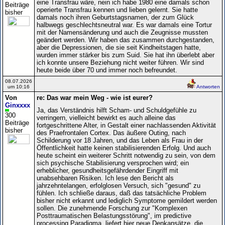
eine Transfrau wäre, nein ich habe 1980 eine damals schon
Beiträge
operierte Transfrau kennen und lieben gelernt. Sie hatte
bisher
damals noch ihren Geburtstagsnamen, der zum Glück
halbwegs geschlechtsneutral war. Es war damals eine Tortur
mit der Namensänderung und auch die Zeugnisse mussten
geändert werden. Wir haben das zusammen durchgestanden,
aber die Depressionen, die sie seit Kindheitstagen hatte,
wurden immer stärker bis zum Suid. Sie hat ihn überlebt aber
ich konnte unsere Beziehung nicht weiter führen. Wir sind
heute beide über 70 und immer noch befreundet.
08.07.2026
um 10:16
Antworten
Von
re: Das war mein Weg - wie ist eurer?
Ginxxxx
Ja, das Verständnis hilft Scham- und Schuldgefühle zu
300
verringern, vielleicht bewirkt es auch alleine das
Beiträge
fortgeschrittene Alter, in Gestalt einer nachlassenden Aktivität
bisher
des Praefrontalen Cortex. Das äußere Outing, nach
Schilderung vor 18 Jahren, und das Leben als Frau in der
Öffentlichkeit hatte keinen stabilisierenden Erfolg. Und auch
heute scheint ein weiterer Schritt notwendig zu sein, von dem
sich psychische Stabilisierung versprochen wird; ein
erheblicher, gesundheitsgefährdender Eingriff mit
unabsehbaren Risiken. Ich lese den Bericht als
jahrzehntelangen, erfolglosen Versuch, sich "gesund" zu
fühlen. Ich schließe daraus, daß das tatsächliche Problem
bisher nicht erkannt und lediglich Symptome gemildert werden
sollen. Die zunehmende Forschung zur "Komplexen
Posttraumatischen Belastungsstörung", im predictive
processing Paradigma, liefert hier neue Denkansätze, die