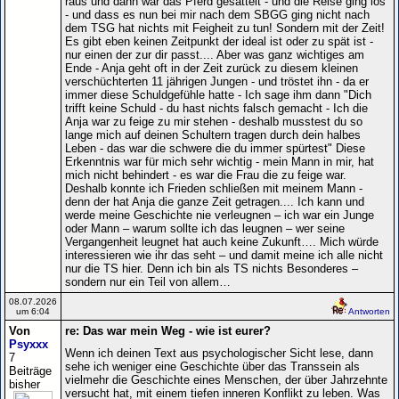
raus und dann war das Pferd gesattelt - und die Reise ging los
- und dass es nun bei mir nach dem SBGG ging nicht nach
dem TSG hat nichts mit Feigheit zu tun! Sondern mit der Zeit!
Es gibt eben keinen Zeitpunkt der ideal ist oder zu spät ist -
nur einen der zur dir passt.... Aber was ganz wichtiges am
Ende - Anja geht oft in der Zeit zurück zu diesem kleinen
verschüchterten 11 jährigen Jungen - und tröstet ihn - da er
immer diese Schuldgefühle hatte - Ich sage ihm dann "Dich
trifft keine Schuld - du hast nichts falsch gemacht - Ich die
Anja war zu feige zu mir stehen - deshalb musstest du so
lange mich auf deinen Schultern tragen durch dein halbes
Leben - das war die schwere die du immer spürtest" Diese
Erkenntnis war für mich sehr wichtig - mein Mann in mir, hat
mich nicht behindert - es war die Frau die zu feige war.
Deshalb konnte ich Frieden schließen mit meinem Mann -
denn der hat Anja die ganze Zeit getragen.... Ich kann und
werde meine Geschichte nie verleugnen – ich war ein Junge
oder Mann – warum sollte ich das leugnen – wer seine
Vergangenheit leugnet hat auch keine Zukunft…. Mich würde
interessieren wie ihr das seht – und damit meine ich alle nicht
nur die TS hier. Denn ich bin als TS nichts Besonderes –
sondern nur ein Teil von allem…
08.07.2026
um 6:04
Antworten
Von
re: Das war mein Weg - wie ist eurer?
Psyxxx
Wenn ich deinen Text aus psychologischer Sicht lese, dann
7
sehe ich weniger eine Geschichte über das Transsein als
Beiträge
vielmehr die Geschichte eines Menschen, der über Jahrzehnte
bisher
versucht hat, mit einem tiefen inneren Konflikt zu leben. Was