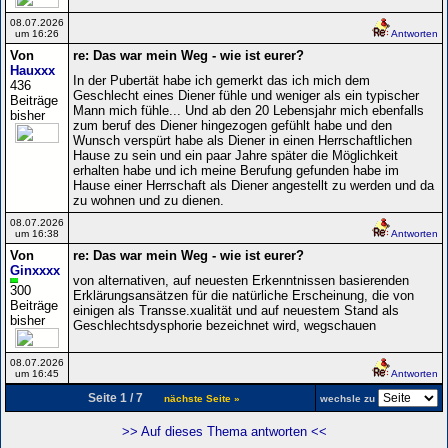
08.07.2026
um 16:26
Antworten
Von
re: Das war mein Weg - wie ist eurer?
Hauxxx
In der Pubertät habe ich gemerkt das ich mich dem
436
Geschlecht eines Diener fühle und weniger als ein typischer
Beiträge
Mann mich fühle... Und ab den 20 Lebensjahr mich ebenfalls
bisher
zum beruf des Diener hingezogen gefühlt habe und den
Wunsch verspürt habe als Diener in einen Herrschaftlichen
Hause zu sein und ein paar Jahre später die Möglichkeit
erhalten habe und ich meine Berufung gefunden habe im
Hause einer Herrschaft als Diener angestellt zu werden und da
zu wohnen und zu dienen.
08.07.2026
um 16:38
Antworten
Von
re: Das war mein Weg - wie ist eurer?
Ginxxxx
von alternativen, auf neuesten Erkenntnissen basierenden
300
Erklärungsansätzen für die natürliche Erscheinung, die von
Beiträge
einigen als Transse.xualität und auf neuestem Stand als
bisher
Geschlechtsdysphorie bezeichnet wird, wegschauen
08.07.2026
um 16:45
Antworten
Seite 1 / 7
nächste Seite »
wechsle zu
>> Auf dieses Thema antworten <<