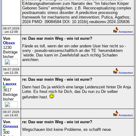
Erklärungsalternativen zum Narrativ des "Im falschen Körper
Geboren Seins" ermöglichen. z.B. Reconceptualizing complex
posttraumatic stress disorder: A predicitive processing
framework for mechanisms and intervention; Putica, Agathos;
2024 PMID: 39084584 DOI: 10.1016/j.neubiorev.2024.105836
08.07.2026
um 12:09
Antworten
Von
re: Das war mein Weg - wie ist eurer?
Obsxx
Fände es toll, wenn der ein oder andere User hier nicht so -
1230
sorry - pseudo-wissenschaftlich an der TE ´herumdoktern
Beiträge
´würde. Das kann im Zweifelsfall auch richtig Schaden
bisher
anrichten.
08.07.2026
um 12:29
Antworten
Von
re: Das war mein Weg - wie ist eurer?
Lauxxx
Dann hast Du ja wirklich eine lange Leidenszeit hinter Dir Anja
3617
Lotte. Es freut mich für Dich, das Du nun zu Dir selber
Beiträge
gefunden hast.
bisher
08.07.2026
um 14:43
Antworten
Von
re: Das war mein Weg - wie ist eurer?
Ginxxxx
Wegschauen löst keine Probleme, es schafft neue.
300