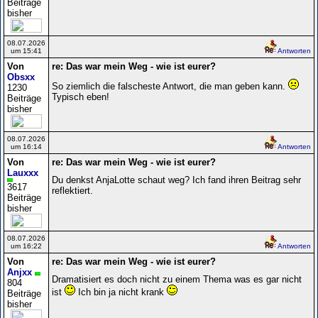
Beiträge
bisher
08.07.2026
um 15:41
Antworten
Von
re: Das war mein Weg - wie ist eurer?
Obsxx
So ziemlich die falscheste Antwort, die man geben kann.
1230
Typisch eben!
Beiträge
bisher
08.07.2026
um 16:14
Antworten
Von
re: Das war mein Weg - wie ist eurer?
Lauxxx
Du denkst AnjaLotte schaut weg? Ich fand ihren Beitrag sehr
3617
reflektiert.
Beiträge
bisher
08.07.2026
um 16:22
Antworten
Von
re: Das war mein Weg - wie ist eurer?
Anjxx
Dramatisiert es doch nicht zu einem Thema was es gar nicht
804
ist
Ich bin ja nicht krank
Beiträge
bisher