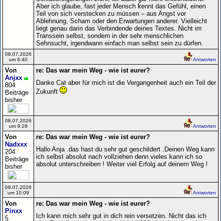
Aber ich glaube, fast jeder Mensch kennt das Gefühl, einen
Teil von sich verstecken zu müssen – aus Angst vor
Ablehnung, Scham oder den Erwartungen anderer. Vielleicht
liegt genau darin das Verbindende deines Textes. Nicht im
Transsein selbst, sondern in der sehr menschlichen
Sehnsucht, irgendwann einfach man selbst sein zu dürfen.
08.07.2026
um 6:40
Antworten
Von
re: Das war mein Weg - wie ist eurer?
Anjxx
Danke Cat aber für mich ist die Vergangenheit auch ein Teil der
804
Zukunft
Beiträge
bisher
08.07.2026
um 9:28
Antworten
Von
re: Das war mein Weg - wie ist eurer?
Nadxxx
Hallo Anja .das hast du sehr gut geschildert .Deinen Weg kann
204
ich selbst absolut nach vollziehen denn vieles kann ich so
Beiträge
absolut unterschreiben ! Weiter viel Erfolg auf deinem Weg !
bisher
08.07.2026
um 10:09
Antworten
Von
re: Das war mein Weg - wie ist eurer?
Pinxx
Ich kann mich sehr gut in dich rein versetzen. Nicht das ich
5