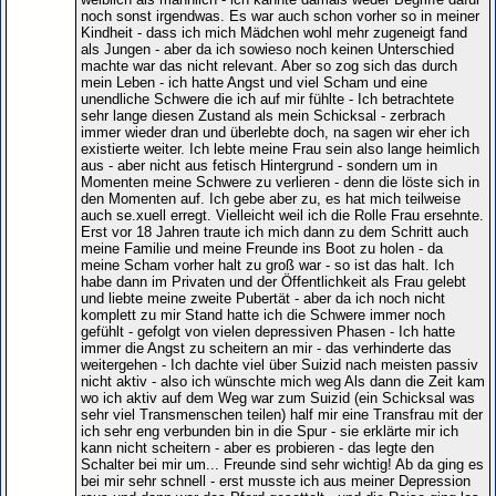
noch sonst irgendwas. Es war auch schon vorher so in meiner
Kindheit - dass ich mich Mädchen wohl mehr zugeneigt fand
als Jungen - aber da ich sowieso noch keinen Unterschied
machte war das nicht relevant. Aber so zog sich das durch
mein Leben - ich hatte Angst und viel Scham und eine
unendliche Schwere die ich auf mir fühlte - Ich betrachtete
sehr lange diesen Zustand als mein Schicksal - zerbrach
immer wieder dran und überlebte doch, na sagen wir eher ich
existierte weiter. Ich lebte meine Frau sein also lange heimlich
aus - aber nicht aus fetisch Hintergrund - sondern um in
Momenten meine Schwere zu verlieren - denn die löste sich in
den Momenten auf. Ich gebe aber zu, es hat mich teilweise
auch se.xuell erregt. Vielleicht weil ich die Rolle Frau ersehnte.
Erst vor 18 Jahren traute ich mich dann zu dem Schritt auch
meine Familie und meine Freunde ins Boot zu holen - da
meine Scham vorher halt zu groß war - so ist das halt. Ich
habe dann im Privaten und der Öffentlichkeit als Frau gelebt
und liebte meine zweite Pubertät - aber da ich noch nicht
komplett zu mir Stand hatte ich die Schwere immer noch
gefühlt - gefolgt von vielen depressiven Phasen - Ich hatte
immer die Angst zu scheitern an mir - das verhinderte das
weitergehen - Ich dachte viel über Suizid nach meisten passiv
nicht aktiv - also ich wünschte mich weg Als dann die Zeit kam
wo ich aktiv auf dem Weg war zum Suizid (ein Schicksal was
sehr viel Transmenschen teilen) half mir eine Transfrau mit der
ich sehr eng verbunden bin in die Spur - sie erklärte mir ich
kann nicht scheitern - aber es probieren - das legte den
Schalter bei mir um... Freunde sind sehr wichtig! Ab da ging es
bei mir sehr schnell - erst musste ich aus meiner Depression