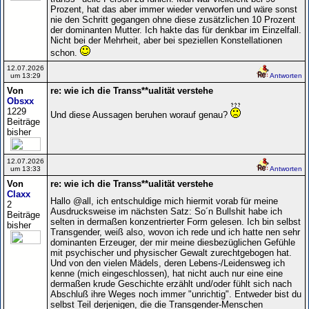
Prozent, hat das aber immer wieder verworfen und wäre sonst
nie den Schritt gegangen ohne diese zusätzlichen 10 Prozent
der dominanten Mutter. Ich hakte das für denkbar im Einzelfall.
Nicht bei der Mehrheit, aber bei speziellen Konstellationen
schon.
12.07.2026
um 13:29
Antworten
Von
re: wie ich die Transs**ualität verstehe
Obsxx
1229
Und diese Aussagen beruhen worauf genau?
Beiträge
bisher
12.07.2026
um 13:33
Antworten
Von
re: wie ich die Transs**ualität verstehe
Claxx
Hallo @all, ich entschuldige mich hiermit vorab für meine
2
Ausdrucksweise im nächsten Satz: So´n Bullshit habe ich
Beiträge
selten in dermaßen konzentrierter Form gelesen. Ich bin selbst
bisher
Transgender, weiß also, wovon ich rede und ich hatte nen sehr
dominanten Erzeuger, der mir meine diesbezüglichen Gefühle
mit psychischer und physischer Gewalt zurechtgebogen hat.
Und von den vielen Mädels, deren Lebens-/Leidensweg ich
kenne (mich eingeschlossen), hat nicht auch nur eine eine
dermaßen krude Geschichte erzählt und/oder fühlt sich nach
Abschluß ihre Weges noch immer "unrichtig". Entweder bist du
selbst Teil derjenigen, die die Transgender-Menschen