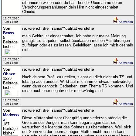
diffamieren wollen oder du hast bei der Übernahme deren
Verschörungserzählungen dein Hirn nicht eingeschaltet.
Claudia
12.07.2026
um 13:59
Antworten
Von
re: wie ich die Transs**ualität verstehe
Beaxx
mein Gehirn ist eingeschaltet. Ich habe nur meine Meinung
5
gesagt. Es ist jedem selbst überlassen meinen Ausführungen
Beiträge
zu folgen oder es zu lassen. Beleidigen lasse ich mich deshalb
bisher
nicht
12.07.2026
um 14:05
Antworten
Von
re: wie ich die Transs**ualität verstehe
Obsxx
Nach deinem Profil zu urteilen, siehst du dich nicht als TS und
1229
lebst ja auch anders. Wirkt auf mich immer etwas merkwürdig,
Beiträge
wenn dann dennoch ´Gedanken´ zum Thema TS kommen. Und
bisher
diese auch eher negativ oder merkwürdig sind.
12.07.2026
um 14:09
Antworten
Von
re: wie ich die Transs**ualität verstehe
Madxxxx
Diese Mütter sind sehr über griffig und verletzen ständig die
x
Grenzen des Jungen, man kann sogar sagen das, sie
187
versuchen die Identität des Sohnes zu übernehmen. Weil sich
Beiträge
der Sohn von der übermächtigen Mutter nicht trennen kann
bisher