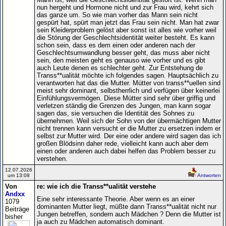
nun hergeht und Hormone nicht und zur Frau wird, kehrt sich
das ganze um. So wie man vorher das Mann sein nicht
gespürt hat, spürt man jetzt das Frau sein nicht. Man hat zwar
sein Kleiderproblem gelöst aber sonst ist alles wie vorher weil
die Störung der Geschlechtsidentität weiter besteht. Es kann
schon sein, dass es dem einen oder anderen nach der
Geschlechtsumwandlung besser geht, das muss aber nicht
sein, den meisten geht es genauso wie vorher und es gibt
auch Leute denen es schlechter geht. Zur Entstehung de
Transs**ualität möchte ich folgendes sagen. Hauptsächlich zu
verantworten hat das die Mutter. Mütter von transs**uellen sind
meist sehr dominant, selbstherrlich und verfügen über keinerlei
Einfühlungsvermögen. Diese Mütter sind sehr über griffig und
verletzen ständig die Grenzen des Jungen, man kann sogar
sagen das, sie versuchen die Identität des Sohnes zu
übernehmen. Weil sich der Sohn von der übermächtigen Mutter
nicht trennen kann versucht er die Mutter zu ersetzen indem er
selbst zur Mutter wird. Der eine oder andere wird sagen das ich
großen Blödsinn daher rede, vielleicht kann auch aber dem
einen oder anderen auch dabei helfen das Problem besser zu
verstehen.
12.07.2026
um 13:08
Antworten
Von
re: wie ich die Transs**ualität verstehe
Andxx
Eine sehr interessante Theorie. Aber wenn es an einer
1079
dominanten Mutter liegt, müßte dann Transs**ualität nicht nur
Beiträge
Jungen betreffen, sondern auch Mädchen ? Denn die Mutter ist
bisher
ja auch zu Mädchen automatisch dominant.