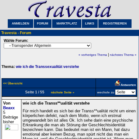
ANMELDEN
FORUM
MARKTPLATZ
LINKS
REGISTRIEREN
Travesta - Forum
Wähle Forum:
|
« vorheriges Thema
nächstes Thema »
Thema:
wie ich die Transsexualität verstehe
<< Übersicht
Antworten
Seite 1 / 55
nächste Seite »
wechsle zu
Von
wie ich die Transs**ualität verstehe
Beaxx
Für mich handelt es sich bei der Transs**ualität nicht um einen
5
körperlichen defekt, nach dem Motto, wenn ich erstmal
Beiträge
umgewandelt bin ist alles Ok. Ich sehe darin eine psychische
bisher
Erkrankung die man als Störung der Geschlechtsidentität
bezeichnen kann. Das bedeutet man ist ein Mann, hat dazu
emotional aber keinen Bezug, man spürt nicht das man ein
Mann ist, weil die Geschlechtsidentität gestört ist. Wenn man