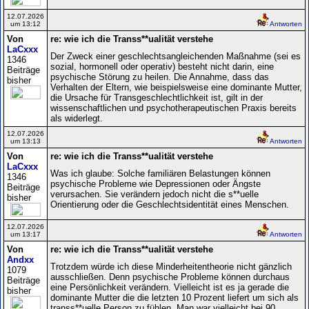
12.07.2026
um 13:12
Antworten
Von
re: wie ich die Transs**ualität verstehe
LaCxxx
Der Zweck einer geschlechtsangleichenden Maßnahme (sei es
1346
sozial, hormonell oder operativ) besteht nicht darin, eine
Beiträge
psychische Störung zu heilen. Die Annahme, dass das
bisher
Verhalten der Eltern, wie beispielsweise eine dominante Mutter,
die Ursache für Transgeschlechtlichkeit ist, gilt in der
wissenschaftlichen und psychotherapeutischen Praxis bereits
als widerlegt.
12.07.2026
um 13:13
Antworten
Von
re: wie ich die Transs**ualität verstehe
LaCxxx
Was ich glaube: Solche familiären Belastungen können
1346
psychische Probleme wie Depressionen oder Ängste
Beiträge
verursachen. Sie verändern jedoch nicht die s**uelle
bisher
Orientierung oder die Geschlechtsidentität eines Menschen.
12.07.2026
um 13:17
Antworten
Von
re: wie ich die Transs**ualität verstehe
Andxx
Trotzdem würde ich diese Minderheitentheorie nicht gänzlich
1079
ausschließen. Denn psychische Probleme können durchaus
Beiträge
eine Persönlichkeit verändern. Vielleicht ist es ja gerade die
bisher
dominante Mutter die die letzten 10 Prozent liefert um sich als
transs**uelle Person zu fühlen. Man war vielleicht bei 90