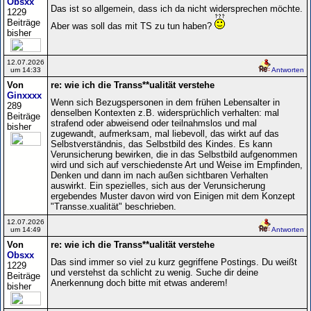
Obsxx
Das ist so allgemein, dass ich da nicht widersprechen möchte.
1229
Beiträge
Aber was soll das mit TS zu tun haben?
bisher
12.07.2026
um 14:33
Antworten
Von
re: wie ich die Transs**ualität verstehe
Ginxxxx
Wenn sich Bezugspersonen in dem frühen Lebensalter in
289
denselben Kontexten z.B. widersprüchlich verhalten: mal
Beiträge
strafend oder abweisend oder teilnahmslos und mal
bisher
zugewandt, aufmerksam, mal liebevoll, das wirkt auf das
Selbstverständnis, das Selbstbild des Kindes. Es kann
Verunsicherung bewirken, die in das Selbstbild aufgenommen
wird und sich auf verschiedenste Art und Weise im Empfinden,
Denken und dann im nach außen sichtbaren Verhalten
auswirkt. Ein spezielles, sich aus der Verunsicherung
ergebendes Muster davon wird von Einigen mit dem Konzept
"Transse.xualität" beschrieben.
12.07.2026
um 14:49
Antworten
Von
re: wie ich die Transs**ualität verstehe
Obsxx
Das sind immer so viel zu kurz gegriffene Postings. Du weißt
1229
und verstehst da schlicht zu wenig. Suche dir deine
Beiträge
Anerkennung doch bitte mit etwas anderem!
bisher