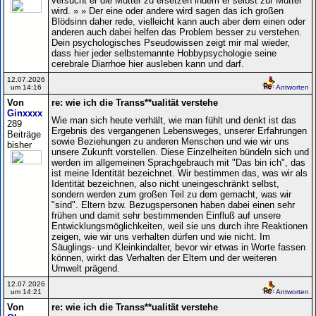
versucht er die Mutter zu ersetzen indem er selbst zur Mutter
wird. » » Der eine oder andere wird sagen das ich großen
Blödsinn daher rede, vielleicht kann auch aber dem einen oder
anderen auch dabei helfen das Problem besser zu verstehen.
Dein psychologisches Pseudowissen zeigt mir mal wieder,
dass hier jeder selbsternannte Hobbypsychologie seine
cerebrale Diarrhoe hier ausleben kann und darf.
12.07.2026
um 14:16
Antworten
Von
re: wie ich die Transs**ualität verstehe
Ginxxxx
Wie man sich heute verhält, wie man fühlt und denkt ist das
289
Ergebnis des vergangenen Lebensweges, unserer Erfahrungen
Beiträge
sowie Beziehungen zu anderen Menschen und wie wir uns
bisher
unsere Zukunft vorstellen. Diese Einzelheiten bündeln sich und
werden im allgemeinen Sprachgebrauch mit "Das bin ich", das
ist meine Identität bezeichnet. Wir bestimmen das, was wir als
Identität bezeichnen, also nicht uneingeschränkt selbst,
sondern werden zum großen Teil zu dem gemacht, was wir
"sind". Eltern bzw. Bezugspersonen haben dabei einen sehr
frühen und damit sehr bestimmenden Einfluß auf unsere
Entwicklungsmöglichkeiten, weil sie uns durch ihre Reaktionen
zeigen, wie wir uns verhalten dürfen und wie nicht. Im
Säuglings- und Kleinkindalter, bevor wir etwas in Worte fassen
können, wirkt das Verhalten der Eltern und der weiteren
Umwelt prägend.
12.07.2026
um 14:21
Antworten
Von
re: wie ich die Transs**ualität verstehe