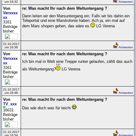
um 16:32
Antworten
Von
re: Was macht Ihr nach dem Weltuntergang ?
Verxxxx
Dann leiten wir den Marsuntergang ein. Falls wir bis dahin ein
xx
Teleportal und eine Marskolonie haben. Ach ja, ein mal auf
3161
dem Mars shopen gehen, das wäre es.
LG Verena
Beiträge
bisher
21.10.2017
um 16:38
Antworten
Von
re: Was macht Ihr nach dem Weltuntergang ?
Verxxxx
Ich bin mal in Welt eine Treppe runter gelaufen, zählt das auch
xx
3161
als Weltuntergang?
LG Verena
Beiträge
bisher
21.10.2017
um 16:48
Antworten
Von
re: Was macht Ihr nach dem Weltuntergang ?
TV_xxx
Das wär doch was für teichi
16631
Beiträge
bisher
21.10.2017
um 16:54
Antworten