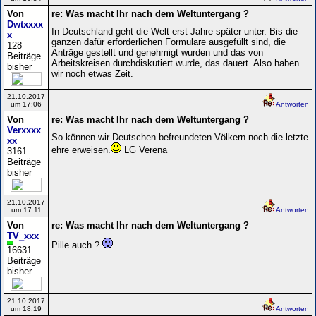
Von
re: Was macht Ihr nach dem Weltuntergang ?
Dwtxxxx
In Deutschland geht die Welt erst Jahre später unter. Bis die
x
ganzen dafür erforderlichen Formulare ausgefüllt sind, die
128
Anträge gestellt und genehmigt wurden und das von
Beiträge
Arbeitskreisen durchdiskutiert wurde, das dauert. Also haben
bisher
wir noch etwas Zeit.
21.10.2017
um 17:06
Antworten
Von
re: Was macht Ihr nach dem Weltuntergang ?
Verxxxx
So können wir Deutschen befreundeten Völkern noch die letzte
xx
ehre erweisen.
LG Verena
3161
Beiträge
bisher
21.10.2017
um 17:11
Antworten
Von
re: Was macht Ihr nach dem Weltuntergang ?
TV_xxx
Pille auch ?
16631
Beiträge
bisher
21.10.2017
um 18:19
Antworten