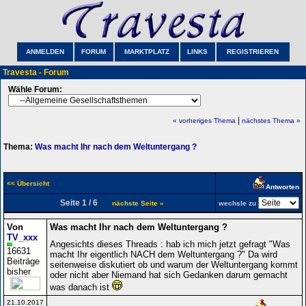
ANMELDEN
FORUM
MARKTPLATZ
LINKS
REGISTRIEREN
Travesta - Forum
Wähle Forum:
|
« vorheriges Thema
nächstes Thema »
Thema:
Was macht Ihr nach dem Weltuntergang ?
<< Übersicht
Antworten
Seite 1 / 6
nächste Seite »
wechsle zu
Von
Was macht Ihr nach dem Weltuntergang ?
TV_xxx
Angesichts dieses Threads : hab ich mich jetzt gefragt "Was
16631
macht Ihr eigentlich NACH dem Weltuntergang ?" Da wird
Beiträge
seitenweise diskutiert ob und warum der Weltuntergang kommt
bisher
oder nicht aber Niemand hat sich Gedanken darum gemacht
was danach ist
21.10.2017