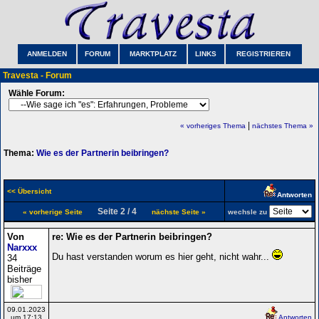
ANMELDEN
FORUM
MARKTPLATZ
LINKS
REGISTRIEREN
Travesta - Forum
Wähle Forum:
|
« vorheriges Thema
nächstes Thema »
Thema:
Wie es der Partnerin beibringen?
<< Übersicht
Antworten
Seite 2 / 4
« vorherige Seite
nächste Seite »
wechsle zu
Von
re: Wie es der Partnerin beibringen?
Narxxx
Du hast verstanden worum es hier geht, nicht wahr...
34
Beiträge
bisher
09.01.2023
um 17:13
Antworten