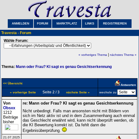
ANMELDEN
FORUM
MARKTPLATZ
LINKS
REGISTRIEREN
Travesta - Forum
Wähle Forum:
|
« vorheriges Thema
nächstes Thema »
Thema:
Mann oder Frau? KI sagt es genau Gesichtserkennung
<< Übersicht
Antworten
Seite 2 / 3
« vorherige Seite
nächste Seite »
wechsle zu
Von
re: Mann oder Frau? KI sagt es genau Gesichtserkennung
Obsxx
Nicht unbedingt. Falls man ansonsten nicht mit Bildern von
1212
sich im Netz aktiv ist und in dem Zusammenhang auch einmal
Beiträge
das Geschlecht erwähnt wird, kann nicht überprüft werden, ob
bisher
die KI Bewertung korrekt ist. Da fehlt dann die
Ergebnisüberprüfung.
21.07.2025