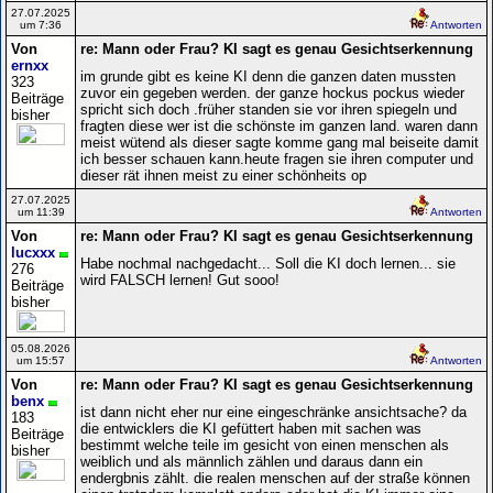
27.07.2025
um 7:36
Antworten
Von
re: Mann oder Frau? KI sagt es genau Gesichtserkennung
ernxx
im grunde gibt es keine KI denn die ganzen daten mussten
323
zuvor ein gegeben werden. der ganze hockus pockus wieder
Beiträge
spricht sich doch .früher standen sie vor ihren spiegeln und
bisher
fragten diese wer ist die schönste im ganzen land. waren dann
meist wütend als dieser sagte komme gang mal beiseite damit
ich besser schauen kann.heute fragen sie ihren computer und
dieser rät ihnen meist zu einer schönheits op
27.07.2025
um 11:39
Antworten
Von
re: Mann oder Frau? KI sagt es genau Gesichtserkennung
lucxxx
Habe nochmal nachgedacht... Soll die KI doch lernen... sie
276
wird FALSCH lernen! Gut sooo!
Beiträge
bisher
05.08.2026
um 15:57
Antworten
Von
re: Mann oder Frau? KI sagt es genau Gesichtserkennung
benx
ist dann nicht eher nur eine eingeschränke ansichtsache? da
183
die entwicklers die KI gefüttert haben mit sachen was
Beiträge
bestimmt welche teile im gesicht von einen menschen als
bisher
weiblich und als männlich zählen und daraus dann ein
endergbnis zählt. die realen menschen auf der straße können