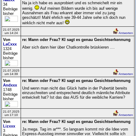
Na ja ich habe es ausprobiert und es schmeichelt mir ein
34
wenig.
Auf meinen Bildern wurde ich bis auf wenige
Beiträge
Ausnahmen als Frau erkannt aber immer viel zu jung
bisher
geschätzt! Mahl ehrlich wie 39-44 Jahre sehe ich doch nun
wirklich nicht mehr aus!
21.07.2025
um 14:24
Antworten
Von
re: Mann oder Frau? KI sagt es genau Gesichtserkennung
LaCxxx
Aber sich dann hier über Chatkontrolle brüskieren ....
1324
Beiträge
bisher
21.07.2025
um 14:39
Antworten
Von
re: Mann oder Frau? KI sagt es genau Gesichtserkennung
Andxxx
Und wenn man nicht das Glück hatte in der Pubertät bereits
1748
einzuschreiten und entsprechend deutlich männliche Attribute
Beiträge
entwickelt hat? Ist das das AUS für die weibliche Karriere?
bisher
21.07.2025
um 17:10
Antworten
Von
re: Mann oder Frau? KI sagt es genau Gesichtserkennung
Lizxxx
Ja mega. Tag im ar***. So langsam kommt mir die Idee vom
3
Express-Ausstieg immer sinnvoller vor. Vielleicht sollte ich
Beiträge