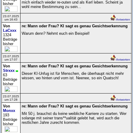
mich einfach wieder re-outen und als Kerl leben. Scheint ja
bisher
wohl meine Bestimmung zu sein...
23.07.2025
um 16:43
Antworten
Von
re: Mann oder Frau? KI sagt es genau Gesichtserkennung
LaCxxx
Warum denn? Nehmt euch ein Beispiel!
1324
Beiträge
bisher
23.07.2025
um 17:07
Antworten
Von
re: Mann oder Frau? KI sagt es genau Gesichtserkennung
Strxxx
Dieser KI-Unfug ist für Menschen, die überhaupt nicht mehr
63
wissen, wo hinten und vorn ist. Neenee, so ein Quatsch!
Beiträge
bisher
23.07.2025
um 17:28
Antworten
Von
re: Mann oder Frau? KI sagt es genau Gesichtserkennung
Monxx
Mit 50 j. brauchst du keine weibliche Karriere zu starten. Wer
193
solange mit seiner trans**ualität gelebt hat, wird auch die
Beiträge
restlichen Jahre zurecht kommen.
bisher