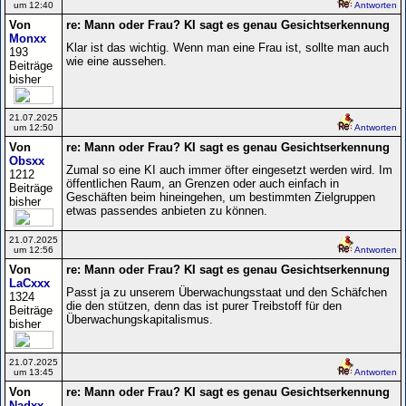
um 12:40
Antworten
Von
re: Mann oder Frau? KI sagt es genau Gesichtserkennung
Monxx
Klar ist das wichtig. Wenn man eine Frau ist, sollte man auch
193
wie eine aussehen.
Beiträge
bisher
21.07.2025
um 12:50
Antworten
Von
re: Mann oder Frau? KI sagt es genau Gesichtserkennung
Obsxx
Zumal so eine KI auch immer öfter eingesetzt werden wird. Im
1212
öffentlichen Raum, an Grenzen oder auch einfach in
Beiträge
Geschäften beim hineingehen, um bestimmten Zielgruppen
bisher
etwas passendes anbieten zu können.
21.07.2025
um 12:56
Antworten
Von
re: Mann oder Frau? KI sagt es genau Gesichtserkennung
LaCxxx
Passt ja zu unserem Überwachungsstaat und den Schäfchen
1324
die den stützen, denn das ist purer Treibstoff für den
Beiträge
Überwachungskapitalismus.
bisher
21.07.2025
um 13:45
Antworten
Von
re: Mann oder Frau? KI sagt es genau Gesichtserkennung
Nadxx