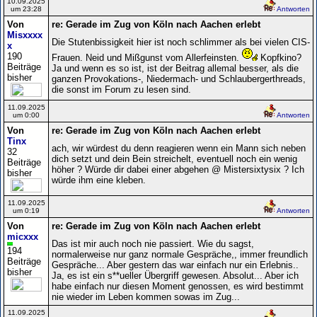
10.09.2025
um 23:28
Antworten
Von
re: Gerade im Zug von Köln nach Aachen erlebt
Misxxxx
Die Stutenbissigkeit hier ist noch schlimmer als bei vielen CIS-
x
190
Frauen. Neid und Mißgunst vom Allerfeinsten.
Kopfkino?
Beiträge
Ja und wenn es so ist, ist der Beitrag allemal besser, als die
bisher
ganzen Provokations-, Niedermach- und Schlaubergerthreads,
die sonst im Forum zu lesen sind.
11.09.2025
um 0:00
Antworten
Von
re: Gerade im Zug von Köln nach Aachen erlebt
Tinx
ach, wir würdest du denn reagieren wenn ein Mann sich neben
32
dich setzt und dein Bein streichelt, eventuell noch ein wenig
Beiträge
höher ? Würde dir dabei einer abgehen @ Mistersixtysix ? Ich
bisher
würde ihm eine kleben.
11.09.2025
um 0:19
Antworten
Von
re: Gerade im Zug von Köln nach Aachen erlebt
micxxx
Das ist mir auch noch nie passiert. Wie du sagst,
194
normalerweise nur ganz normale Gespräche,, immer freundlich
Beiträge
Gespräche... Aber gestern das war einfach nur ein Erlebnis..
bisher
Ja, es ist ein s**ueller Übergriff gewesen. Absolut... Aber ich
habe einfach nur diesen Moment genossen, es wird bestimmt
nie wieder im Leben kommen sowas im Zug...
11.09.2025