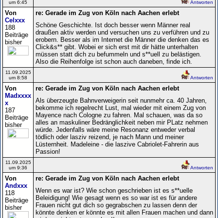
um 6:45
Antworten
Von
re: Gerade im Zug von Köln nach Aachen erlebt
Celxxx
Schöne Geschichte. Ist doch besser wenn Männer real
188
draußen aktiv werden und versuchen uns zu verführen und zu
Beiträge
erobern. Besser als im Internet die Männer die denken das es
bisher
Click&s** gibt. Wobei er sich erst mit dir hätte unterhalten
müssen statt dich zu befummeln und s**uell zu belästigen.
Also die Reihenfolge ist schon auch daneben, finde ich.
11.09.2025
um 8:58
Antworten
Von
re: Gerade im Zug von Köln nach Aachen erlebt
Madxxxx
Als überzeugte Bahnverweigerin seit nunmehr ca. 40 Jahren,
x
bekomme ich regelrecht Lust, mal wieder mit einem Zug von
187
Mayence nach Cologne zu fahren. Mal schauen, was da so
Beiträge
alles an maskuliner Bedränglichkeit neben mir PLatz nehmen
bisher
würde. Jedenfalls wäre meine Resonanz entweder verbal
tödlich oder lasziv reizend, je nach Mann und meiner
Lüsternheit. Madeleine - die laszive Cabriolet-Fahrerin aus
Passion!
11.09.2025
um 9:36
Antworten
Von
re: Gerade im Zug von Köln nach Aachen erlebt
Andxxx
Wenn es war ist? Wie schon geschrieben ist es s**uelle
118
Beleidigung! Wie gesagt wenn es so war ist es für andere
Beiträge
Frauen nicht gut dich so gegrabschen zu lassen denn der
bisher
könnte denken er könnte es mit allen Frauen machen und dann