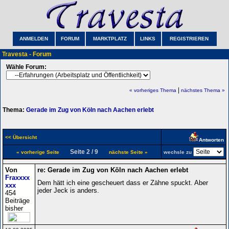
ANMELDEN
FORUM
MARKTPLATZ
LINKS
REGISTRIEREN
Travesta - Forum
Wähle Forum:
|
« vorheriges Thema
nächstes Thema »
Thema:
Gerade im Zug von Köln nach Aachen erlebt
<< Übersicht
Antworten
Seite 2 / 9
« vorherige Seite
nächste Seite »
wechsle zu
Von
re: Gerade im Zug von Köln nach Aachen erlebt
Fraxxxx
Dem hätt ich eine gescheuert dass er Zähne spuckt. Aber
xxx
jeder Jeck is anders.
454
Beiträge
bisher