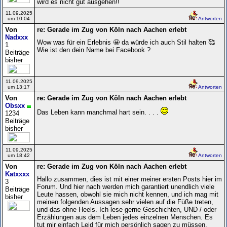
wird es nicht gut ausgehen!!
11.09.2025
um 10:04
Antworten
Von
re: Gerade im Zug von Köln nach Aachen erlebt
Nadxxx
Wow was für ein Erlebnis 🤩 da würde ich auch Stil halten 🥰
1
Wie ist den dein Name bei Facebook ?
Beiträge
bisher
11.09.2025
um 13:17
Antworten
Von
re: Gerade im Zug von Köln nach Aachen erlebt
Obsxx
Das Leben kann manchmal hart sein. . . .
1234
Beiträge
bisher
11.09.2025
um 18:42
Antworten
Von
re: Gerade im Zug von Köln nach Aachen erlebt
Katxxxx
Hallo zusammen, dies ist mit einer meiner ersten Posts hier im
3
Forum. Und hier nach werden mich garantiert unendlich viele
Beiträge
Leute hassen, obwohl sie mich nicht kennen, und ich mag mit
bisher
meinen folgenden Aussagen sehr vielen auf die Füße treten,
und das ohne Heels. Ich lese gerne Geschichten, UND / oder
Erzählungen aus dem Leben jedes einzelnen Menschen. Es
tut mir einfach Leid für mich persönlich sagen zu müssen,