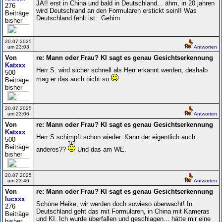
JA!! erst in China und bald in Deutschland... ähm, in 20 jahren
276
wird Deutschland an den Formularen erstickt sein!! Was
Beiträge
Deutschland fehlt ist : Gehirn
bisher
20.07.2025
um 23:03
Antworten
Von
re: Mann oder Frau? KI sagt es genau Gesichtserkennung
Katxxx
Herr S. wird sicher schnell als Herr erkannt werden, deshalb
500
mag er das auch nicht so
Beiträge
bisher
20.07.2025
um 23:06
Antworten
Von
re: Mann oder Frau? KI sagt es genau Gesichtserkennung
Katxxx
Herr S schimpft schon wieder. Kann der eigentlich auch
500
Beiträge
anderes??
Und das am WE.
bisher
20.07.2025
um 23:46
Antworten
Von
re: Mann oder Frau? KI sagt es genau Gesichtserkennung
lucxxx
Schöne Heike, wir werden doch sowieso überwacht! In
276
Deutschland geht das mit Formularen, in China mit Kameras
Beiträge
und KI. Ich wurde überfallen und geschlagen... hätte mir eine
bisher