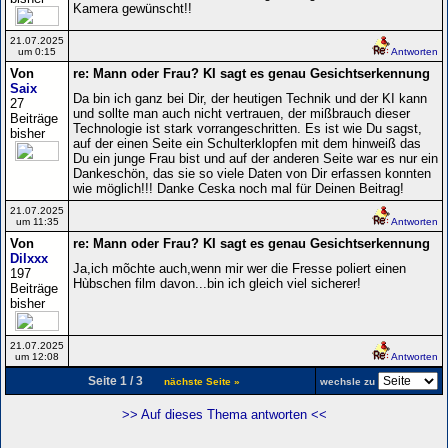
Kamera gewünscht!!
21.07.2025
um 0:15
Antworten
Von
re: Mann oder Frau? KI sagt es genau Gesichtserkennung
Saix
Da bin ich ganz bei Dir, der heutigen Technik und der KI kann
27
und sollte man auch nicht vertrauen, der mißbrauch dieser
Beiträge
Technologie ist stark vorrangeschritten. Es ist wie Du sagst,
bisher
auf der einen Seite ein Schulterklopfen mit dem hinweiß das
Du ein junge Frau bist und auf der anderen Seite war es nur ein
Dankeschön, das sie so viele Daten von Dir erfassen konnten
wie möglich!!! Danke Ceska noch mal für Deinen Beitrag!
21.07.2025
um 11:35
Antworten
Von
re: Mann oder Frau? KI sagt es genau Gesichtserkennung
Dilxxx
Ja,ich mõchte auch,wenn mir wer die Fresse poliert einen
197
Hùbschen film davon...bin ich gleich viel sicherer!
Beiträge
bisher
21.07.2025
um 12:08
Antworten
Seite 1 / 3
nächste Seite »
wechsle zu
>> Auf dieses Thema antworten <<