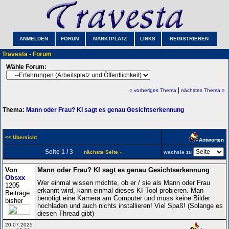
ANMELDEN
FORUM
MARKTPLATZ
LINKS
REGISTRIEREN
Travesta - Forum
Wähle Forum:
|
« vorheriges Thema
nächstes Thema »
Thema:
Mann oder Frau? KI sagt es genau Gesichtserkennung
<< Übersicht
Antworten
Seite 1 / 3
nächste Seite »
wechsle zu
Von
Mann oder Frau? KI sagt es genau Gesichtserkennung
Obsxx
Wer einmal wissen möchte, ob er / sie als Mann oder Frau
1205
erkannt wird, kann einmal dieses KI Tool probieren. Man
Beiträge
benötigt eine Kamera am Computer und muss keine Bilder
bisher
hochladen und auch nichts installieren! Viel Spaß! (Solange es
diesen Thread gibt)
20.07.2025