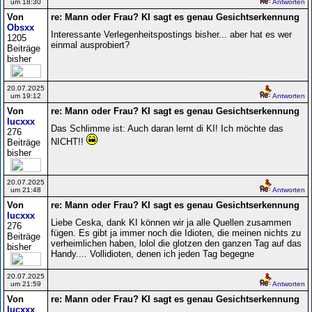
um 18:30
Antworten
Von
re: Mann oder Frau? KI sagt es genau Gesichtserkennung
Obsxx
Interessante Verlegenheitspostings bisher... aber hat es wer
1205
einmal ausprobiert?
Beiträge
bisher
20.07.2025
um 19:12
Antworten
Von
re: Mann oder Frau? KI sagt es genau Gesichtserkennung
lucxxx
Das Schlimme ist: Auch daran lernt di KI! Ich möchte das
276
NICHT!!
Beiträge
bisher
20.07.2025
um 21:48
Antworten
Von
re: Mann oder Frau? KI sagt es genau Gesichtserkennung
lucxxx
Liebe Ceska, dank KI können wir ja alle Quellen zusammen
276
fügen. Es gibt ja immer noch die Idioten, die meinen nichts zu
Beiträge
verheimlichen haben, lolol die glotzen den ganzen Tag auf das
bisher
Handy.... Vollidioten, denen ich jeden Tag begegne
20.07.2025
um 21:59
Antworten
Von
re: Mann oder Frau? KI sagt es genau Gesichtserkennung
lucxxx