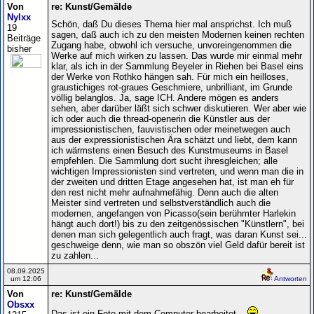
Von
re: Kunst/Gemälde
Nylxx
Schön, daß Du dieses Thema hier mal ansprichst. Ich muß
19
sagen, daß auch ich zu den meisten Modernen keinen rechten
Beiträge
Zugang habe, obwohl ich versuche, unvoreingenommen die
bisher
Werke auf mich wirken zu lassen. Das wurde mir einmal mehr
klar, als ich in der Sammlung Beyeler in Riehen bei Basel eins
der Werke von Rothko hängen sah. Für mich ein heilloses,
graustichiges rot-graues Geschmiere, unbrilliant, im Grunde
völlig belanglos. Ja, sage ICH. Andere mögen es anders
sehen, aber darüber läßt sich schwer diskutieren. Wer aber wie
ich oder auch die thread-openerin die Künstler aus der
impressionistischen, fauvistischen oder meinetwegen auch
aus der expressionistischen Ära schätzt und liebt, dem kann
ich wärmstens einen Besuch des Kunstmuseums in Basel
empfehlen. Die Sammlung dort sucht ihresgleichen; alle
wichtigen Impressionisten sind vertreten, und wenn man die in
der zweiten und dritten Etage angesehen hat, ist man eh für
den rest nicht mehr aufnahmefähig. Denn auch die alten
Meister sind vertreten und selbstverständlich auch die
modernen, angefangen von Picasso(sein berühmter Harlekin
hängt auch dort!) bis zu den zeitgenössischen "Künstlern", bei
denen man sich gelegentlich auch fragt, was daran Kunst sei...
geschweige denn, wie man so obszön viel Geld dafür bereit ist
zu zahlen...
08.09.2025
um 12:06
Antworten
Von
re: Kunst/Gemälde
Obsxx
Das ist ein Foto mit dem Computer bearbeitet...