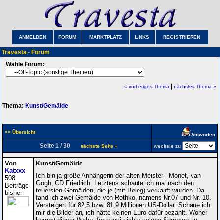
ANMELDEN
FORUM
MARKTPLATZ
LINKS
REGISTRIEREN
Travesta - Forum
Wähle Forum:
|
« vorheriges Thema
nächstes Thema »
Thema:
Kunst/Gemälde
<< Übersicht
Antworten
Seite 1 / 30
nächste Seite »
wechsle zu
Von
Kunst/Gemälde
Katxxx
Ich bin ja große Anhängerin der alten Meister - Monet, van
508
Gogh, CD Friedrich. Letztens schaute ich mal nach den
Beiträge
teuersten Gemälden, die je (mit Beleg) verkauft wurden. Da
bisher
fand ich zwei Gemälde von Rothko, namens Nr.07 und Nr. 10.
Versteigert für 82,5 bzw. 81,9 Millionen US-Dollar. Schaue ich
mir die Bilder an, ich hätte keinen Euro dafür bezahlt. Woher
kommt dieser Wahn, für quasi nichts solche Summen zu