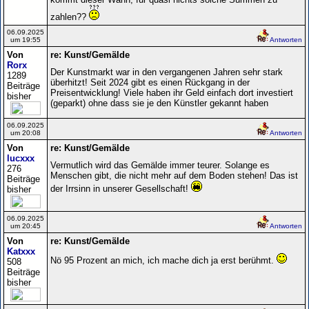
zahlen??
06.09.2025
um 19:55
Antworten
Von
re: Kunst/Gemälde
Rorx
Der Kunstmarkt war in den vergangenen Jahren sehr stark
1289
überhitzt! Seit 2024 gibt es einen Rückgang in der
Beiträge
Preisentwicklung! Viele haben ihr Geld einfach dort investiert
bisher
(geparkt) ohne dass sie je den Künstler gekannt haben
06.09.2025
um 20:08
Antworten
Von
re: Kunst/Gemälde
lucxxx
Vermutlich wird das Gemälde immer teurer. Solange es
276
Menschen gibt, die nicht mehr auf dem Boden stehen! Das ist
Beiträge
der Irrsinn in unserer Gesellschaft!
bisher
06.09.2025
um 20:45
Antworten
Von
re: Kunst/Gemälde
Katxxx
Nö 95 Prozent an mich, ich mache dich ja erst berühmt.
508
Beiträge
bisher