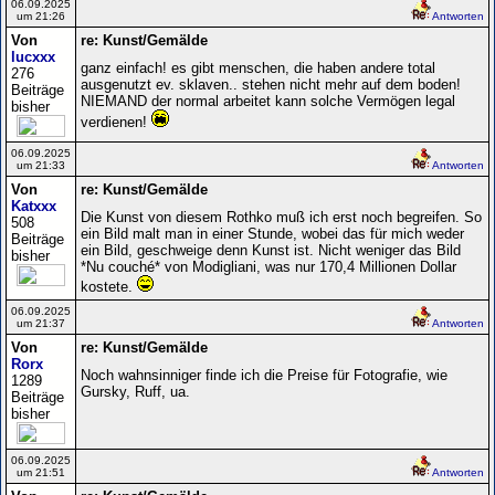
06.09.2025
um 21:26
Antworten
Von
re: Kunst/Gemälde
lucxxx
ganz einfach! es gibt menschen, die haben andere total
276
ausgenutzt ev. sklaven.. stehen nicht mehr auf dem boden!
Beiträge
NIEMAND der normal arbeitet kann solche Vermögen legal
bisher
verdienen!
06.09.2025
um 21:33
Antworten
Von
re: Kunst/Gemälde
Katxxx
Die Kunst von diesem Rothko muß ich erst noch begreifen. So
508
ein Bild malt man in einer Stunde, wobei das für mich weder
Beiträge
ein Bild, geschweige denn Kunst ist. Nicht weniger das Bild
bisher
*Nu couché* von Modigliani, was nur 170,4 Millionen Dollar
kostete.
06.09.2025
um 21:37
Antworten
Von
re: Kunst/Gemälde
Rorx
Noch wahnsinniger finde ich die Preise für Fotografie, wie
1289
Gursky, Ruff, ua.
Beiträge
bisher
06.09.2025
um 21:51
Antworten