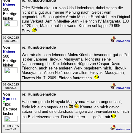
Von
re: Kunst/Gemälde
Katxxx
Oder Siebdrucke u.a. von Udo Lindenberg, dabei sehen die
508
nicht mal gut aus meiner Meinung nach. Selbst vom
Beiträge
begnadeten Schauspieler Armin Mueller-Stahl steht ein Original
bisher
zum Verkauf: Armin Mueller-Stahl - Heinrich IV Margareta, 100
x 120 cm, Malerei auf Leinwand. Kosten schlappe 29.995
Euro.
06.09.2025
um 23:59
Antworten
Von
re: Kunst/Gemälde
Katxxx
Wer mir als noch lebender Maler/Künstler besonders gut gefällt
508
ist der Japaner Hiroyuki Masuyama. Nicht nur seine
Beiträge
Nachahmung des Kreidefelsens Rügen von Caspar David
bisher
Friedrich, auch seine anderen Werk begeistern mich. Hiroyuki
Masuyama - Alpen No.1 oder vor allem Hiroyuki Masuyama,
Flowers No. 7, 2009. Einfach fantastisch.
07.09.2025
um 0:14
Antworten
Von
re: Kunst/Gemälde
Spoxxx
Habe mir gerade Hiroyuki Masuyama Flowers angeschaut,
1930
finde ich auch superklasse
Könnte ich mich davor
Beiträge
setzen und und eine durchaus längere Zeit verweilen und mich
bisher
ins Bild reinversetzen. Das ist selten ......gefällt mir
08.09.2025
um 5:41
Antworten