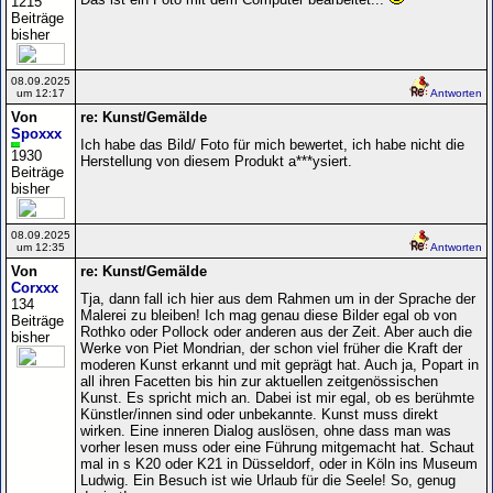
1215
Beiträge
bisher
08.09.2025
um 12:17
Antworten
Von
re: Kunst/Gemälde
Spoxxx
Ich habe das Bild/ Foto für mich bewertet, ich habe nicht die
1930
Herstellung von diesem Produkt a***ysiert.
Beiträge
bisher
08.09.2025
um 12:35
Antworten
Von
re: Kunst/Gemälde
Corxxx
Tja, dann fall ich hier aus dem Rahmen um in der Sprache der
134
Malerei zu bleiben! Ich mag genau diese Bilder egal ob von
Beiträge
Rothko oder Pollock oder anderen aus der Zeit. Aber auch die
bisher
Werke von Piet Mondrian, der schon viel früher die Kraft der
moderen Kunst erkannt und mit geprägt hat. Auch ja, Popart in
all ihren Facetten bis hin zur aktuellen zeitgenössischen
Kunst. Es spricht mich an. Dabei ist mir egal, ob es berühmte
Künstler/innen sind oder unbekannte. Kunst muss direkt
wirken. Eine inneren Dialog auslösen, ohne dass man was
vorher lesen muss oder eine Führung mitgemacht hat. Schaut
mal in s K20 oder K21 in Düsseldorf, oder in Köln ins Museum
Ludwig. Ein Besuch ist wie Urlaub für die Seele! So, genug