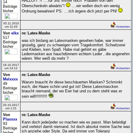
HALLO!? :-/ ....für SIE immer noch "Fräulein von den
14
Oberschenkeln abwärts"!
....wir wollen doch ein wenig
Beiträge
bisher
Ordnung bewahren! PS: ....Ich ärgere dich jetzt per PN!
05.11.2010
um 11:43
Antworten
Von
elkx
re: Latex-Maske
517
was ich bislang an Latexmasken gesehen habe, war immer
Beiträge
gruselig, ganz zu schweigen vom Tragekomfort. Schwitzerei
bisher
und Kleben, kein Spaß. Habe mal gehört es gäbe
Ledermasken aus hauchdünnem echtem Leder , die angenehm
wären. Wer weiß da mehr ?
18.10.2017
um 14:12
Antworten
Von
re: Latex-Maske
Melxxxx
Warum braucht ihr diese beschäuerten Masken? Schminkt
49
euch, die Haare schön und gut ist! Diese Latexmascken
Beiträge
braucht niemand, der wo Eier hat und zu dem steht was er
bisher
sein will!!!!!!!!!!
20.10.2017
um 1:21
Antworten
Von
re: Latex-Maske
Plaxxxx
Kann doch jede/jeder so machen wie es passt. Man beleidigt
93
und verletzt damit niemand. Ist doch absolut meine Sache was
Beiträge
ich anziehe oder Style. Da wird immer von Toleranz
bisher