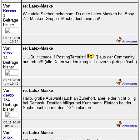
Von
re: Latex-Maske
Kerxxx
Wie viele Sachen bekomsmt Du gute Latex-Masken bei Ebay.
1
Zur Masken-Gruppe: Mache doch eine auf!
Beiträge
bisher
05.11.2010
um 10:24
Antworten
Von
re: Latex-Maske
xIrxx
......Du Hutnagel!! PostingTerrorist!
[] aus der Community
14
austreten!!! (alle Daten werden komplett unverzöglich gelöscht)
Beiträge
bisher
05.11.2010
um 10:46
Antworten
Von
re: Latex-Maske
devxx
Hallo, große Auswahl (auch an Zubehör), aber leider nicht billig
184
bei Demask. Deutlich billiger bei Kunzmann. Einfach bei der
Beiträge
Suchmaschine mit dem "G" probieren.
bisher
05.11.2010
um 11:22
Antworten
Von
re: Latex-Maske
xIrxx