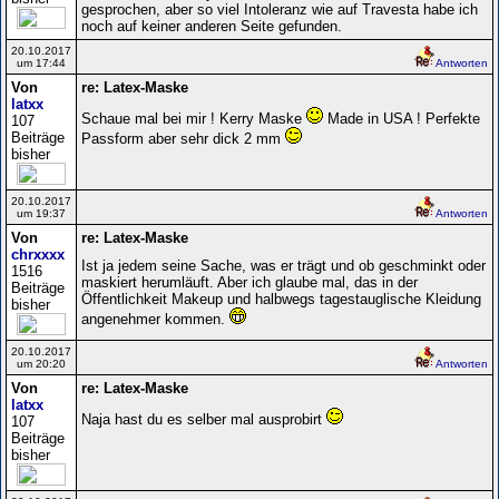
gesprochen, aber so viel Intoleranz wie auf Travesta habe ich
noch auf keiner anderen Seite gefunden.
20.10.2017
um 17:44
Antworten
Von
re: Latex-Maske
latxx
Schaue mal bei mir ! Kerry Maske
Made in USA ! Perfekte
107
Beiträge
Passform aber sehr dick 2 mm
bisher
20.10.2017
um 19:37
Antworten
Von
re: Latex-Maske
chrxxxx
Ist ja jedem seine Sache, was er trägt und ob geschminkt oder
1516
maskiert herumläuft. Aber ich glaube mal, das in der
Beiträge
Öffentlichkeit Makeup und halbwegs tagestauglische Kleidung
bisher
angenehmer kommen.
20.10.2017
um 20:20
Antworten
Von
re: Latex-Maske
latxx
Naja hast du es selber mal ausprobirt
107
Beiträge
bisher