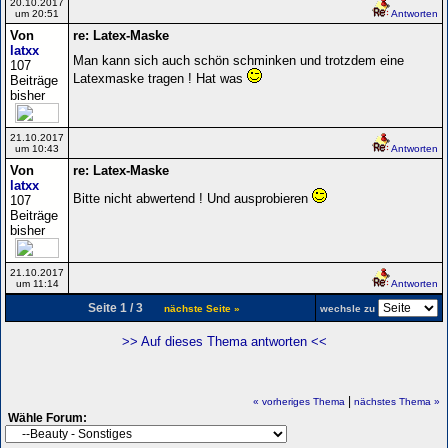
20.10.2017
um 20:51
Antworten
Von
re: Latex-Maske
latxx
Man kann sich auch schön schminken und trotzdem eine
107
Latexmaske tragen ! Hat was
Beiträge
bisher
21.10.2017
um 10:43
Antworten
Von
re: Latex-Maske
latxx
Bitte nicht abwertend ! Und ausprobieren
107
Beiträge
bisher
21.10.2017
um 11:14
Antworten
Seite 1 / 3
nächste Seite »
wechsle zu
>> Auf dieses Thema antworten <<
|
« vorheriges Thema
nächstes Thema »
Wähle Forum: