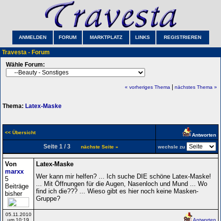
ANMELDEN
FORUM
MARKTPLATZ
LINKS
REGISTRIEREN
Travesta - Forum
Wähle Forum:
|
« vorheriges Thema
nächstes Thema »
Thema:
Latex-Maske
<< Übersicht
Antworten
Seite 1 / 3
nächste Seite »
wechsle zu
Von
Latex-Maske
marxx
Wer kann mir helfen? ... Ich suche DIE schöne Latex-Maske!
5
... Mit Öffnungen für die Augen, Nasenloch und Mund ... Wo
Beiträge
find ich die??? ... Wieso gibt es hier noch keine Masken-
bisher
Gruppe?
05.11.2010
um 10:19
Antworten