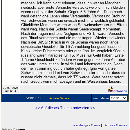
machen. Ich kann nicht erinnern, dass ich war an Mädchen
neidisch, aber erste Versuche versteckt weiblich mich kleiden
waren noch vor der Schule. Gegen 5-6 Jahre Alt. Dann nach
ward gefährliche Leben ohne Verständnis. Verbot und Drohung
von Schwester, wenn sie erwisch mich mal weiblich gekleidet.
Glückliche Momente waren wann Schweinschwester mit Eltern
ward weg. Nach der Schule waren Seelenkampf Momenten.
Nach der tragen mutter's Negligee und FSH,- waren Versuche
das Ritual verbrennen und nie mehr tragen. Wieder und wieder.
Nach der UdSSR Krach in wilde ukraina waren noch lange
sowietische Gesetzte: für TS Anmeldung bei geschlossene
Klinik, keine Führerschein oder gute Job. Im Vergleich 90er in
russland waren Paradise für TS. Muss nur Geld haben. Erste
Träume Geschlecht zu ändern waren gegen 20 Jahre Alt, aber
das ward unrealistisch. In wilde Land lebensgefährlich. Nach
der mein comming out ich habe gekriegt Igno von ganze
Schweinfamilie und Leid von Schweinmutter: schade, dass sie
wusste nicht damals, dass ich TS werde. Wäre besser sofort
nach Geburt von mich absagen und im Waisenhaus lassen.
30.07.2026
um 6:34
Antworten
Seite 1 / 2
nächste Seite »
wechsle zu
>> Auf dieses Thema antworten <<
|
« vorheriges Thema
nächstes Thema »
Wähle Forum: