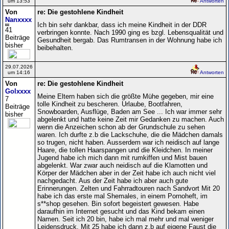
um 13:53
Antworten
Von
re: Die gestohlene Kindheit
Nanxxxx
Ich bin sehr dankbar, dass ich meine Kindheit in der DDR
41
verbringen konnte. Nach 1990 ging es bzgl. Lebensqualität und
Beiträge
Gesundheit bergab. Das Rumtransen in der Wohnung habe ich
bisher
beibehalten.
29.07.2026
um 14:16
Antworten
Von
re: Die gestohlene Kindheit
Golxxxx
Meine Eltern haben sich die größte Mühe gegeben, mir eine
7
tolle Kindheit zu bescheren. Urlaube, Bootfahren,
Beiträge
Snowboarden, Ausflüge, Baden am See ... Ich war immer sehr
bisher
abgelenkt und hatte keine Zeit mir Gedanken zu machen. Auch
wenn die Anzeichen schon ab der Grundschule zu sehen
waren. Ich durfte z.b die Lackschuhe, die die Mädchen damals
so trugen, nicht haben. Ausserdem war ich neidisch auf lange
Haare, die tollen Haarspangen und die Kleidchen. In meiner
Jugend habe ich mich dann mit rumkiffen und Mist bauen
abgelenkt. War zwar auch neidisch auf die Klamotten und
Körper der Mädchen aber in der Zeit habe ich auch nicht viel
nachgedacht. Aus der Zeit habe ich aber auch gute
Erinnerungen. Zelten und Fahrradtouren nach Sandvort Mit 20
habe ich das erste mal Shemales, in einem Pornoheft, im
s**shop gesehen. Bin sofort begeistert gewesen. Habe
daraufhin im Internet gesucht und das Kind bekam einen
Namen. Seit ich 20 bin, habe ich mal mehr und mal weniger
Leidensdruck. Mit 25 habe ich dann z.b auf eigene Faust die