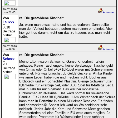
29.07.2026
um 21:45
Antworten
Von
re: Die gestohlene Kindheit
Lauxxx
Ja, wenn man etwas hatte und hat es verloren. Dann sollte
3618
man den Verlust betrauern, sofern man einen empfindet. Aber
Beiträge
hier geht es darum, nicht um das zu trauern, was man nicht
bisher
hatte.
30.07.2026
um 0:06
Antworten
Von
re: Die gestohlene Kindheit
Schxxx
Meine Eltern waren Schweine. Ganze Kinderheit - allein
260
zuhause. Keine Taschengeld, keine Spielzeuge. Taschengeld
Beiträge
von Omas oder Onkel 5+5+10Rubel waren mit Schreie immer
bisher
enteignet. Für was brauchst du Geld? Gucke an Afrika Kinder,
wie arme Leben haben die und mecken nicht. Bücher aus
Biblioteck und ein Schachtel Plastilin. Gierige Schweinmutter
0,07Rubel für 7-farbige Set, oder 0,08Rubel für 8-fafbige Set 1
mal in Jahr für mich gehabt. Das war bei monatliche
Einkommen ab 360Rubel. Das ward normal für sowietische
Familie. Eis? Häää?!!! 0,20Rubel!!! Am Winter nach der Schule
kann man in Dorfmitte in einen Mülleimer Rest von Eis finden
und schmecken😂 Sonnst ich ward an Waisenkinder sehr
neidisch. Jedes Jahr die Krim und Schwarze Meer gesehen.
Sommerferien bei eine Familie in EU ward auch möglich. Ja,
ward solche Programm für Waisenkinder Leben schöner