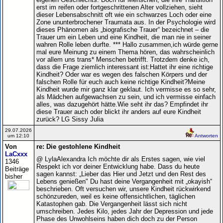
erst im reifen oder fortgeschrittenen Alter vollziehen, sieht
dieser Lebensabschnitt oft wie ein schwarzes Loch oder eine
Zone ununterbrochener Traumata aus. In der Psychologie wird
dieses Phänomen als „biografische Trauer“ bezeichnet – die
Trauer um ein Leben und eine Kindheit, die man nie in seiner
wahren Rolle leben durfte. *** Hallo zusammen,ich würde gerne
mal eure Meinung zu einem Thema hören, das wahrscheinlich
vor allem uns trans* Menschen betrifft. Trotzdem denke ich,
dass die Frage ziemlich interessant ist:Hattet ihr eine richtige
Kindheit? Oder war es wegen des falschen Körpers und der
falschen Rolle für euch auch keine richtige Kindheit?Meine
Kindheit wurde mir ganz klar geklaut. Ich vermisse es so sehr,
als Mädchen aufgewachsen zu sein, und ich vermisse einfach
alles, was dazugehört hätte.Wie seht ihr das? Empfindet ihr
diese Trauer auch oder blickt ihr anders auf eure Kindheit
zurück? LG Sissy Julia
29.07.2026
um 12:10
Antworten
Von
re: Die gestohlene Kindheit
LaCxxx
@ LylaAlexandra Ich möchte dir als Erstes sagen, wie viel
1346
Respekt ich vor deiner Entwicklung habe. Dass du heute
Beiträge
sagen kannst: „Lieber das Hier und Jetzt und den Rest des
bisher
Lebens genießen" Du hast deine Vergangenheit mit „okayish“
beschrieben. Oft versuchen wir, unsere Kindheit rückwirkend
schönzureden, weil es keine offensichtlichen, täglichen
Katastophen gab. Die Vergangenheit lässt sich nicht
umschreiben. Jedes Kilo, jedes Jahr der Depression und jede
Phase des Unwohlseins haben dich doch zu der Person