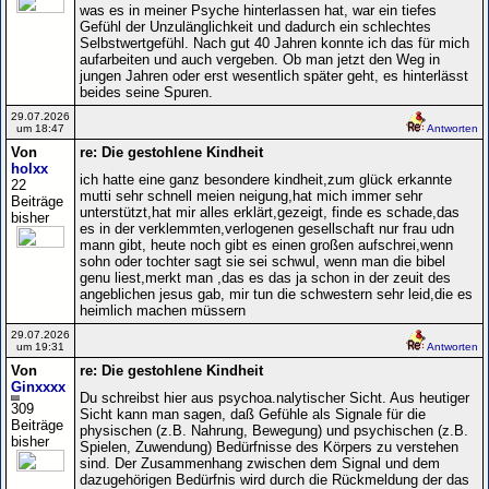
was es in meiner Psyche hinterlassen hat, war ein tiefes
Gefühl der Unzulänglichkeit und dadurch ein schlechtes
Selbstwertgefühl. Nach gut 40 Jahren konnte ich das für mich
aufarbeiten und auch vergeben. Ob man jetzt den Weg in
jungen Jahren oder erst wesentlich später geht, es hinterlässt
beides seine Spuren.
29.07.2026
um 18:47
Antworten
Von
re: Die gestohlene Kindheit
holxx
ich hatte eine ganz besondere kindheit,zum glück erkannte
22
mutti sehr schnell meien neigung,hat mich immer sehr
Beiträge
unterstützt,hat mir alles erklärt,gezeigt, finde es schade,das
bisher
es in der verklemmten,verlogenen gesellschaft nur frau udn
mann gibt, heute noch gibt es einen großen aufschrei,wenn
sohn oder tochter sagt sie sei schwul, wenn man die bibel
genu liest,merkt man ,das es das ja schon in der zeuit des
angeblichen jesus gab, mir tun die schwestern sehr leid,die es
heimlich machen müssern
29.07.2026
um 19:31
Antworten
Von
re: Die gestohlene Kindheit
Ginxxxx
Du schreibst hier aus psychoa.nalytischer Sicht. Aus heutiger
309
Sicht kann man sagen, daß Gefühle als Signale für die
Beiträge
physischen (z.B. Nahrung, Bewegung) und psychischen (z.B.
bisher
Spielen, Zuwendung) Bedürfnisse des Körpers zu verstehen
sind. Der Zusammenhang zwischen dem Signal und dem
dazugehörigen Bedürfnis wird durch die Rückmeldung der das