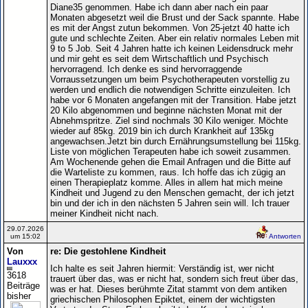
Diane35 genommen. Habe ich dann aber nach ein paar
Monaten abgesetzt weil die Brust und der Sack spannte. Habe
es mit der Angst zutun bekommen. Von 25-jetzt 40 hatte ich
gute und schlechte Zeiten. Aber ein relativ normales Leben mit
9 to 5 Job. Seit 4 Jahren hatte ich keinen Leidensdruck mehr
und mir geht es seit dem Wirtschaftlich und Psychisch
hervorragend. Ich denke es sind hervorraggende
Vorraussetzungen um beim Psychotherapeuten vorstellig zu
werden und endlich die notwendigen Schritte einzuleiten. Ich
habe vor 6 Monaten angefangen mit der Transition. Habe jetzt
20 Kilo abgenommen und beginne nächsten Monat mit der
Abnehmspritze. Ziel sind nochmals 30 Kilo weniger. Möchte
wieder auf 85kg. 2019 bin ich durch Krankheit auf 135kg
angewachsen.Jetzt bin durch Ernährungsumstellung bei 115kg.
Liste von möglichen Terapeuten habe ich soweit zusammen.
Am Wochenende gehen die Email Anfragen und die Bitte auf
die Warteliste zu kommen, raus. Ich hoffe das ich zügig an
einen Therapieplatz komme. Alles in allem hat mich meine
Kindheit und Jugend zu den Menschen gemacht, der ich jetzt
bin und der ich in den nächsten 5 Jahren sein will. Ich trauer
meiner Kindheit nicht nach.
29.07.2026
um 15:02
Antworten
Von
re: Die gestohlene Kindheit
Lauxxx
Ich halte es seit Jahren hiermit: Verständig ist, wer nicht
3618
trauert über das, was er nicht hat, sondern sich freut über das,
Beiträge
was er hat. Dieses berühmte Zitat stammt von dem antiken
bisher
griechischen Philosophen Epiktet, einem der wichtigsten