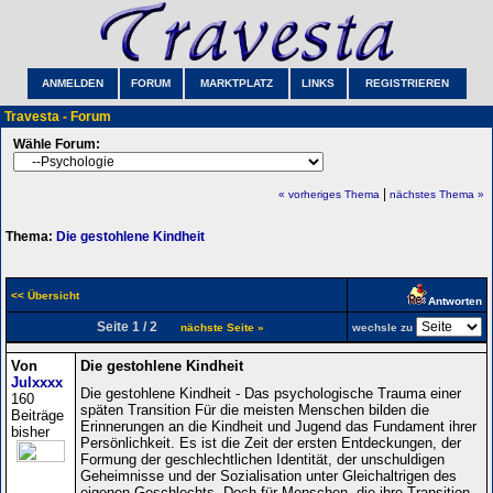
ANMELDEN
FORUM
MARKTPLATZ
LINKS
REGISTRIEREN
Travesta - Forum
Wähle Forum:
|
« vorheriges Thema
nächstes Thema »
Thema:
Die gestohlene Kindheit
<< Übersicht
Antworten
Seite 1 / 2
nächste Seite »
wechsle zu
Von
Die gestohlene Kindheit
Julxxxx
Die gestohlene Kindheit - Das psychologische Trauma einer
160
späten Transition Für die meisten Menschen bilden die
Beiträge
Erinnerungen an die Kindheit und Jugend das Fundament ihrer
bisher
Persönlichkeit. Es ist die Zeit der ersten Entdeckungen, der
Formung der geschlechtlichen Identität, der unschuldigen
Geheimnisse und der Sozialisation unter Gleichaltrigen des
eigenen Geschlechts. Doch für Menschen, die ihre Transition