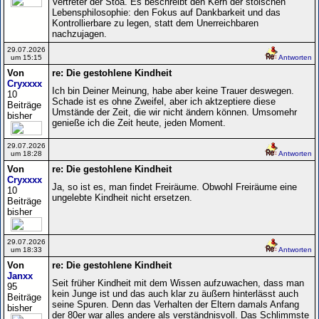
Vertreter der Stoa. Es beschreibt den Kern der stoischen
Lebensphilosophie: den Fokus auf Dankbarkeit und das
Kontrollierbare zu legen, statt dem Unerreichbaren
nachzujagen.
29.07.2026
um 15:15
Antworten
Von
re: Die gestohlene Kindheit
Cryxxxx
Ich bin Deiner Meinung, habe aber keine Trauer deswegen.
10
Schade ist es ohne Zweifel, aber ich aktzeptiere diese
Beiträge
Umstände der Zeit, die wir nicht ändern können. Umsomehr
bisher
genieße ich die Zeit heute, jeden Moment.
29.07.2026
um 18:28
Antworten
Von
re: Die gestohlene Kindheit
Cryxxxx
Ja, so ist es, man findet Freiräume. Obwohl Freiräume eine
10
ungelebte Kindheit nicht ersetzen.
Beiträge
bisher
29.07.2026
um 18:33
Antworten
Von
re: Die gestohlene Kindheit
Janxx
Seit früher Kindheit mit dem Wissen aufzuwachen, dass man
95
kein Junge ist und das auch klar zu äußern hinterlässt auch
Beiträge
seine Spuren. Denn das Verhalten der Eltern damals Anfang
bisher
der 80er war alles andere als verständnisvoll. Das Schlimmste