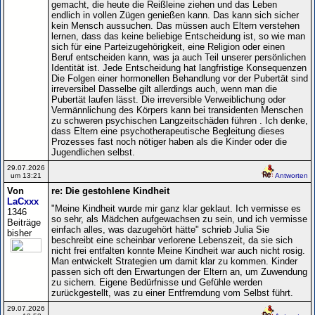
gemacht, die heute die Reißleine ziehen und das Leben
endlich in vollen Zügen genießen kann. Das kann sich sicher
kein Mensch aussuchen. Das müssen auch Eltern verstehen
lernen, dass das keine beliebige Entscheidung ist, so wie man
sich für eine Parteizugehörigkeit, eine Religion oder einen
Beruf entscheiden kann, was ja auch Teil unserer persönlichen
Identität ist. Jede Entscheidung hat langfristige Konsequenzen
Die Folgen einer hormonellen Behandlung vor der Pubertät sind
irreversibel Dasselbe gilt allerdings auch, wenn man die
Pubertät laufen lässt. Die irreversible Verweiblichung oder
Vermännlichung des Körpers kann bei transidenten Menschen
zu schweren psychischen Langzeitschäden führen . Ich denke,
dass Eltern eine psychotherapeutische Begleitung dieses
Prozesses fast noch nötiger haben als die Kinder oder die
Jugendlichen selbst.
29.07.2026
um 13:21
Antworten
Von
re: Die gestohlene Kindheit
LaCxxx
"Meine Kindheit wurde mir ganz klar geklaut. Ich vermisse es
1346
so sehr, als Mädchen aufgewachsen zu sein, und ich vermisse
Beiträge
einfach alles, was dazugehört hätte" schrieb Julia Sie
bisher
beschreibt eine scheinbar verlorene Lebenszeit, da sie sich
nicht frei entfalten konnte Meine Kindheit war auch nicht rosig.
Man entwickelt Strategien um damit klar zu kommen. Kinder
passen sich oft den Erwartungen der Eltern an, um Zuwendung
zu sichern. Eigene Bedürfnisse und Gefühle werden
zurückgestellt, was zu einer Entfremdung vom Selbst führt.
29.07.2026