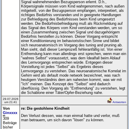
Signal wahrnehmenden Bezugsperson erlernt. D.h.,
Körpersignale müssen vom Kind wahrgenommen, nach außen
mitgeteilt, von der Bezugsperson empfangen, interpretiert, als
richtiges Bedürfnis verstanden und in geeignete Handlungen
zur Befriedigung des Bedürfnisses beim Kind umgesetzt
werden. Die Bedürfnisbefriedigung muß als Rückmeldung auf
das Signal des Körpers vom Kind verstanden werden, um so
einen Zusammenhang zwischen Signal und dazugehörigem
Bedürfnis herstellen zu können. Dieser Vorgang entspricht
einer Konditionierung im behavioristischen Sinne und bildet
sich neuroanatomisch im Vorgang des tuning and pruning ab.
Man sieht, daß dieser Lernprozeß fehleranfällig ist. Von einer
Entfremdung kann man allerdings erst sprechen, wenn man ein
"wahres Selbst" voraussetzt, was dem Idealfall beim Ablauf
des Lernvorgangs entsprechen würde. Entgegen dieser
Vorstellung ist jedes "Selbst" als Ergebnis dieses
Lernvorgangs zu verstehen. Das neuroanatomische Korrelat im
Gehirn wird als default mode network bezeichnet, was nach
heutigem Verständnis dem am nahesten kommt, was wir mit
"Ich" meinen. Das Konzept des "Selbst" wird dadurch
überflüssig. Den Vorgang als "Entfremdung" zu verstehen, legt
die Schablone einer Täter/Opfer-Beziehung nahe.
29.07.2026
um 21:41
Antworten
Von
re: Die gestohlene Kindheit
Ginxxxx
Den Verlust dessen, was man einmal hatte und verlor, muß
309
man betrauern, um sich davon "lösen" zu können.
Beiträge
bisher